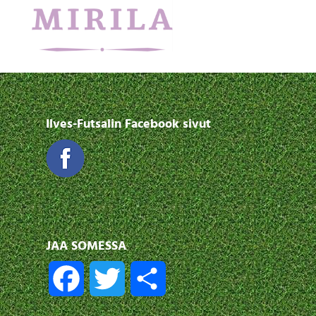
Ilves-Futsalin Facebook sivut
JAA SOMESSA
F
T
S
a
w
h