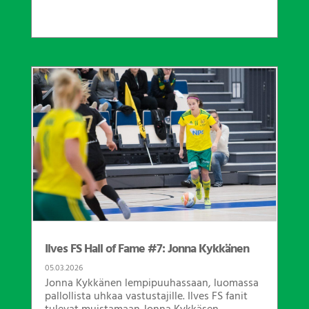
Ilves FS Hall of Fame #7: Jonna Kykkänen
05.03.2026
Jonna Kykkänen lempipuuhassaan, luomassa
pallollista uhkaa vastustajille. Ilves FS fanit