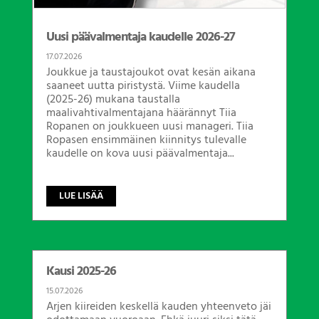
Uusi päävalmentaja kaudelle 2026-27
17.07.2026
Joukkue ja taustajoukot ovat kesän aikana
saaneet uutta piristystä. Viime kaudella
(2025-26) mukana taustalla
maalivahtivalmentajana häärännyt Tiia
Ropanen on joukkueen uusi manageri. Tiia
Ropasen ensimmäinen kiinnitys tulevalle
kaudelle on kova uusi päävalmentaja...
LUE LISÄÄ
Kausi 2025-26
15.07.2026
Arjen kiireiden keskellä kauden yhteenveto jäi