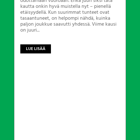
odottamaan vuoroaan. Ehkä juuri siksi tätä
kautta onkin hyvä muistella nyt – pienellä
etäisyydellä. Kun suurimmat tunteet ovat
tasaantuneet, on helpompi nähdä, kuinka
paljon joukkue saavutti yhdessä. Viime kausi
on juuri...
LUE LISÄÄ