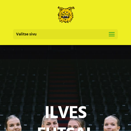
Valitse sivu
ILVES