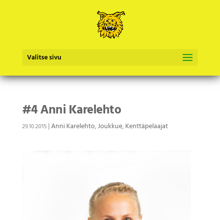
Valitse sivu
#4 Anni Karelehto
|
Anni Karelehto
,
Joukkue
,
Kenttäpelaajat
29.10.2015