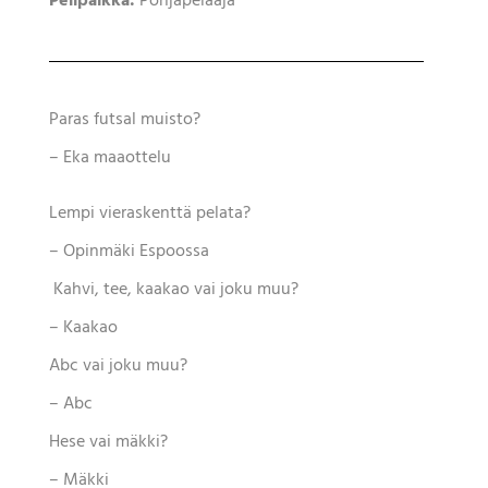
Pelipaikka:
Pohjapelaaja
Paras futsal muisto?
– Eka maaottelu
Lempi vieraskenttä pelata?
– Opinmäki Espoossa
Kahvi, tee, kaakao vai joku muu?
– Kaakao
Abc vai joku muu?
– Abc
Hese vai mäkki?
– Mäkki