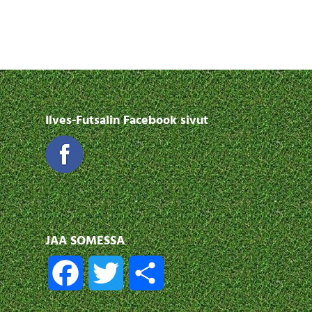
Ilves-Futsalin Facebook sivut
JAA SOMESSA
F
T
S
a
w
h