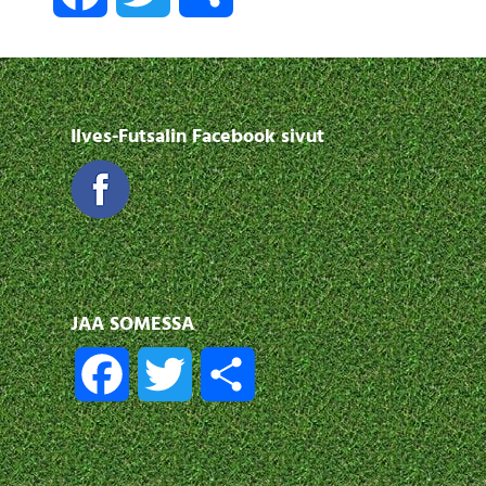
Ilves-Futsalin Facebook sivut
JAA SOMESSA
F
T
S
a
w
h
c
i
a