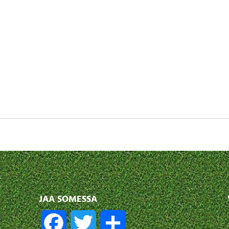
JAA SOMESSA
F
T
S