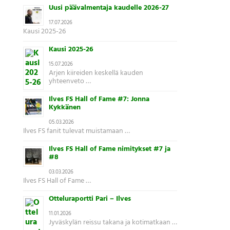
Uusi päävalmentaja kaudelle 2026-27
17.07.2026
Kausi 2025-26
Kausi 2025-26
15.07.2026
Arjen kiireiden keskellä kauden
yhteenveto …
Ilves FS Hall of Fame #7: Jonna
Kykkänen
05.03.2026
Ilves FS fanit tulevat muistamaan …
Ilves FS Hall of Fame nimitykset #7 ja
#8
03.03.2026
Ilves FS Hall of Fame …
Otteluraportti Pari – Ilves
11.01.2026
Jyväskylän reissu takana ja kotimatkaan …