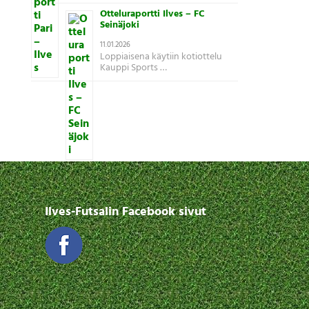
Otteluraportti Ilves – FC
Seinäjoki
11.01.2026
Loppiaisena käytiin kotiottelu
Kauppi Sports …
Ilves-Futsalin Facebook sivut