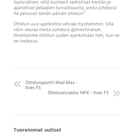
tyytyväinen, että tuomarit tarkistivat kentän ja
ajattelivat pelaajien turvallisuutta, jonka johdosta
he peruivat tämän päivän ottelun
.”
Ottelun uusi ajankohta selviää myöhemmin. Sillä
välin seuraa meitä somessa @ilvesfsnaiset.
Ilmoitamme ottelun uuden ajankohdan heti, kun se
on tiedossa.
Otteluraportti Mad Max -
Ilves FS
Otteluennakko HIFK - Ilves FS
Tuoreimmat uutiset