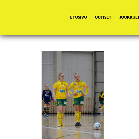
ETUSIVU
UUTISET
JOUKKUE
DSC00167
08.01.2023