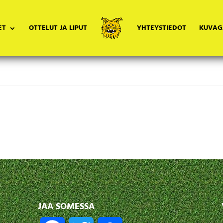
Tähän yhteistyökumppanin esittely
ET
OTTELUT JA LIPUT
YHTEYSTIEDOT
KUVAG
JAA SOMESSA