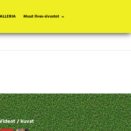
ALLERIA
Muut Ilves-sivustot
Videot / kuvat