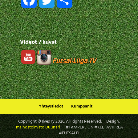
a
w
h
c
i
a
Videot / kuvat
e
t
r
b
t
e
o
e
o
r
Yhteystiedot
Kumppanit
k
Copyright © Ilves ry
2026
. All Rights Reserved. Design:
mainostoimisto Duunari
#TAMPERE ON #KELTAVIHREÄ
#FUTSALFI