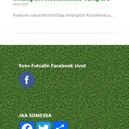
09.07.2015
Ilveksen varustetoimittaja Intersport Koskikeskus...
Ilves-Futsalin Facebook sivut
JAA SOMESSA
F
T
S