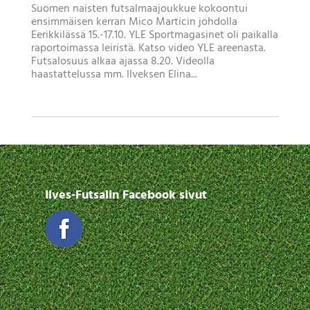
Suomen naisten futsalmaajoukkue kokoontui
ensimmäisen kerran Mico Marticin johdolla
Eerikkilässä 15.-17.10. YLE Sportmagasinet oli paikalla
raportoimassa leiristä. Katso video YLE areenasta.
Futsalosuus alkaa ajassa 8.20. Videolla
haastattelussa mm. Ilveksen Elina...
Ilves-Futsalin Facebook sivut