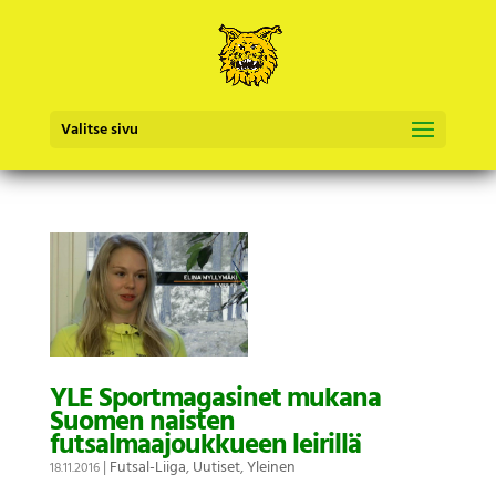
Valitse sivu
YLE Sportmagasinet mukana
Suomen naisten
futsalmaajoukkueen leirillä
|
Futsal-Liiga
,
Uutiset
,
Yleinen
18.11.2016