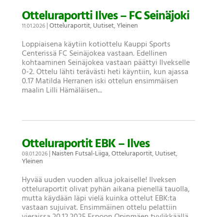
Otteluraportti Ilves – FC Seinäjoki
|
Otteluraportit
,
Uutiset
,
Yleinen
11.01.2026
Loppiaisena käytiin kotiottelu Kauppi Sports
Centerissä FC Seinäjokea vastaan. Edellinen
kohtaaminen Seinäjokea vastaan päättyi Ilvekselle
0-2. Ottelu lähti terävästi heti käyntiin, kun ajassa
0.17 Matilda Herranen iski ottelun ensimmäisen
maalin Lilli Hämäläisen...
Otteluraportit EBK – Ilves
|
Naisten Futsal-Liiga
,
Otteluraportit
,
Uutiset
,
08.01.2026
Yleinen
Hyvää uuden vuoden alkua jokaiselle! Ilveksen
otteluraportit olivat pyhän aikana pienellä tauolla,
mutta käydään läpi vielä kuinka ottelut EBK:ta
vastaan sujuivat. Ensimmäinen ottelu pelattiin
vieraissa 20.12.2025 Espoon Opinmäen tyylikkäällä