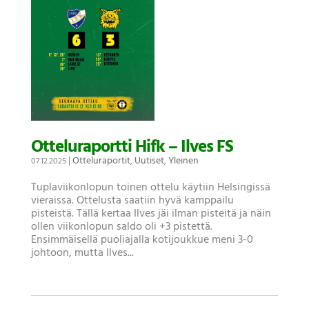
Otteluraportti Hifk – Ilves FS
|
Otteluraportit
,
Uutiset
,
Yleinen
07.12.2025
Tuplaviikonlopun toinen ottelu käytiin Helsingissä
vieraissa. Ottelusta saatiin hyvä kamppailu
pisteistä. Tällä kertaa Ilves jäi ilman pisteitä ja näin
ollen viikonlopun saldo oli +3 pistettä.
Ensimmäisellä puoliajalla kotijoukkue meni 3-0
johtoon, mutta Ilves...