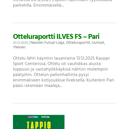
parketilla. Ensimmäisellä...
Otteluraportti ILVES FS – Pari
|
Naisten Futsal-Liiga
,
Otteluraportit
,
Uutiset
,
20.12.2025
Yleinen
Ottelu lähti käyntiin lauantaina 13.12.2025 Kauppi
Sport Centerissä. Ottelu oli vauhdikas alusta
loppuun ja vastahyökkäyksiä nähtiin molempiin
päätyihin. Ottelun pallonhallinta pysyi
enimmäkseen kotijoukkue Ilveksellä. Kuitenkin Pari
pääsi iskemään maaleja...