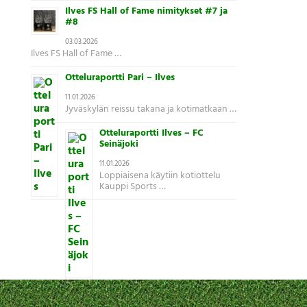
Ilves FS Hall of Fame nimitykset #7 ja
#8
03.03.2026
Ilves FS Hall of Fame …
Otteluraportti Pari – Ilves
11.01.2026
Jyväskylän reissu takana ja kotimatkaan …
Otteluraportti Ilves – FC
Seinäjoki
11.01.2026
Loppiaisena käytiin kotiottelu
Kauppi Sports …