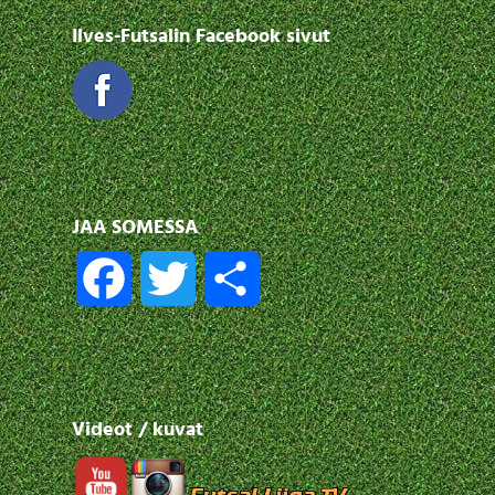
Ilves-Futsalin Facebook sivut
JAA SOMESSA
F
T
S
a
w
h
c
i
a
Videot / kuvat
e
t
r