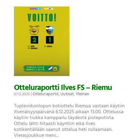
Otteluraportti Ilves FS – Riemu
|
Otteluraportit
,
Uutiset
,
Yleinen
07.12.2025
Tuplaviikonlopun kotiottelu Riemua vastaan käytiin
itsenäisyyspäivänä 6.12.2025 aikaan 13.00. Ottelussa
käytiin tiukka kamppailu täydestä pistepotista.
Ottelu lähti hitaasti käyntiin eikä Ilves
kotikentällään saanut ottelua heti rullaamaan.
Vierasjoukkue meni...