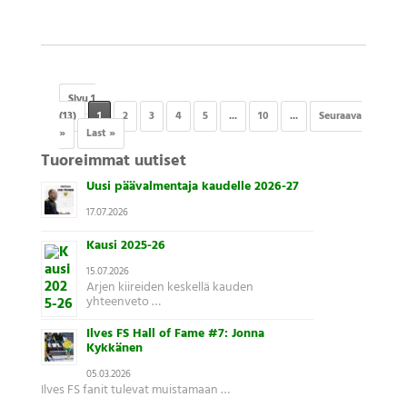
Sivu 1
(13)
1
2
3
4
5
...
10
...
Seuraava
»
Last »
Tuoreimmat uutiset
Uusi päävalmentaja kaudelle 2026-27
17.07.2026
Kausi 2025-26
15.07.2026
Arjen kiireiden keskellä kauden
yhteenveto …
Ilves FS Hall of Fame #7: Jonna
Kykkänen
05.03.2026
Ilves FS fanit tulevat muistamaan …