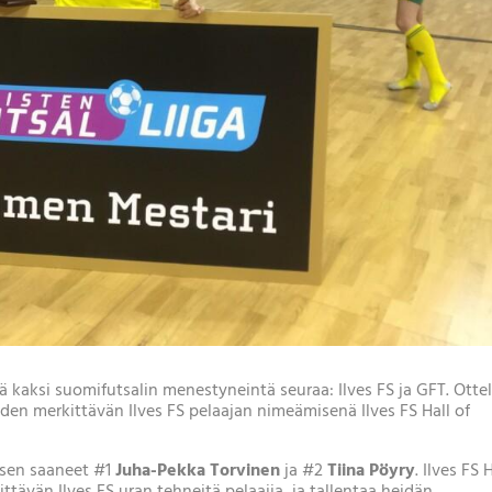
 kaksi suomifutsalin menestyneintä seuraa: Ilves FS ja GFT. Otte
hden merkittävän Ilves FS pelaajan nimeämisenä Ilves FS Hall of
ksen saaneet #1
Juha-Pekka Torvinen
ja #2
Tiina Pöyry
. Ilves FS 
tävän Ilves FS uran tehneitä pelaajia, ja tallentaa heidän