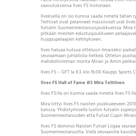
saavutuksensa Ilves FS historiaan.
Ilveksellä on iso kunnia saada nimetä tähä
Teittiset ovat pelanneet massiiviset urat Ilve
futsalin Suomenmestaruusjoukkueissa. Mira t
pitkään miesten edustusjoukkueen pelaajava
huippupelaajien kehitykseen.
Ilves haluaa kutsua otteluun ilmaiseksi paikal
seuraamaan juhlallista hetkeä. Ottelun puoli
mahdollisimman monta Miran ja Antin pelikav
Ilves FS – GFT la 9.3. klo 16:00 Kauppi Sports
Ilves FS Hall of Fame #3 Mira Teittinen
Ilves FS:lla on kunnia saada nimetä Ilves FS H
Mira liittyi Ilves FS naisten joukkueeseen 20
kanssa. Yhdistymisellä luotiin futsalin superj
Suomenmestaruuden että Futsal Cupin Miran 
Ilves FS dominoi Naisten Futsal-Liigaa seuraa
Suomenmestaruutta. Vielä seuraavilla kausilla