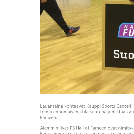
Lauantaina kohtaavat Kauppi Sports Centerillä
toimii erinomaisena tilaisuutena juhlistaa ka
Fameen.
Aiemmin Ilves FS Hall of Fameen ovat nimity
Fame nimityksellä halutaan nostaa esiin merkit