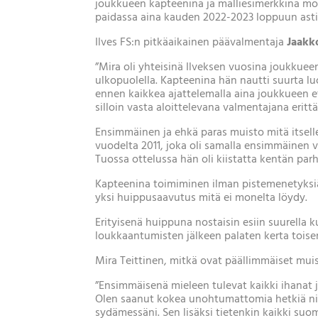
joukkueen kapteenina ja malliesimerkkinä moni
paidassa aina kauden 2022-2023 loppuun asti
Ilves FS:n pitkäaikainen päävalmentaja
Jaakk
”Mira oli yhteisinä Ilveksen vuosina joukkuee
ulkopuolella. Kapteenina hän nautti suurta lu
ennen kaikkea ajattelemalla aina joukkueen e
silloin vasta aloittelevana valmentajana eritt
Ensimmäinen ja ehkä paras muisto mitä itsell
vuodelta 2011, joka oli samalla ensimmäinen v
Tuossa ottelussa hän oli kiistatta kentän parh
Kapteenina toimiminen ilman pistemenetyksiä
yksi huippusaavutus mitä ei monelta löydy.
Erityisenä huippuna nostaisin esiin suurella 
loukkaantumisten jälkeen palaten kerta toisen
Mira Teittinen, mitkä ovat päällimmäiset muis
”Ensimmäisenä mieleen tulevat kaikki ihanat j
Olen saanut kokea unohtumattomia hetkiä niin 
sydämessäni. Sen lisäksi tietenkin kaikki suo