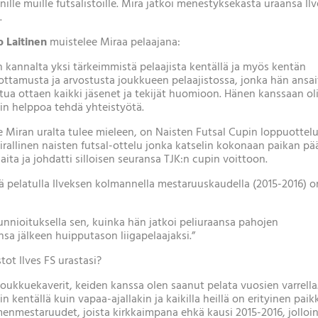
lle muille futsalistoille. Mira jatkoi menestyksekästä uraansa Ilv
.
o Laitinen
muistelee Miraa pelaajana:
n kannalta yksi tärkeimmistä pelaajista kentällä ja myös kentän
ottamusta ja arvostusta joukkueen pelaajistossa, jonka hän ansai
tua ottaen kaikki jäsenet ja tekijät huomioon. Hänen kanssaan ol
äin helppoa tehdä yhteistyötä.
e Miran uralta tulee mieleen, on Naisten Futsal Cupin loppuottel
irallinen naisten futsal-ottelu jonka katselin kokonaan paikan pää
aita ja johdatti silloisen seuransa TJK:n cupin voittoon.
 pelatulla Ilveksen kolmannella mestaruuskaudella (2015-2016) o
kunnioituksella sen, kuinka hän jatkoi peliuraansa pahojen
sa jälkeen huipputason liigapelaajaksi.”
tot Ilves FS urastasi?
oukkuekaverit, keiden kanssa olen saanut pelata vuosien varrella
kentällä kuin vapaa-ajallakin ja kaikilla heillä on erityinen paik
menmestaruudet, joista kirkkaimpana ehkä kausi 2015-2016, jolloi