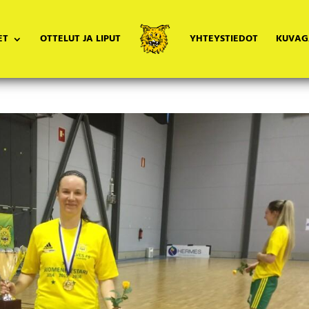
ET
OTTELUT JA LIPUT
YHTEYSTIEDOT
KUVAG
ittinen
en
,
Uutiset
,
Yleinen