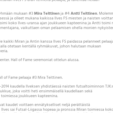
n ryhmään mukaan #3
Mira Teittinen
ja #4
Antti Teittinen
. Molem
ksessä ja olleet mukana kaikissa Ilves FS miesten ja naisten voitta
oimi koko Ilves-uransa ajan joukkueen kapteenina ja Antti toimi
lmentajana, vaikuttaen oman pelaamisen ohella monien nykyiste
le kaikki Miran ja Antin kanssa Ilves FS paidassa pelanneet pelaaj
ajalla otetaan kentällä ryhmäkuvat, johon halutaan mukaan
eria.
 Center. Hall of Fame seremoniat ottelun alussa.
all of Fame pelaaja #3 Mira Teittinen.
13-2014 kaudella Ilveksen yhdistäessä naisten futsaltoiminnon TJK:
oukkue, joka voitti heti ensimmäisellä kaudellaan sekä
toimiessa joukkueen kapteenina.
vat kaudet voittaen ennätykselliset neljä perättäistä
 Ilves sai Futsal-Liigassa hopeaa ja pronssia Miran toimiessa kok