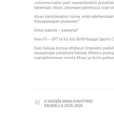
voitimme kaikki pelit menettämättä pistettä
tekemään. Myös ulkomaan pelireissut ovat oll
Aivan käsittämätön tunne, enkä edelleenkään
futsalpelaajien joukkoon.”
Kiitos kaikille – kaikesta!”
Ilves FS – GFT la 9.3. klo 16:00 Kauppi Sports
Ilves haluaa kutsua otteluun ilmaiseksi paikal
seuraamaan juhlallista hetkeä. Ottelun puoli
mahdollisimman monta Miran ja Antin pelikav
ILVEKSEN MAALIVAHTITRIO
KAUDELLA 2024-2025