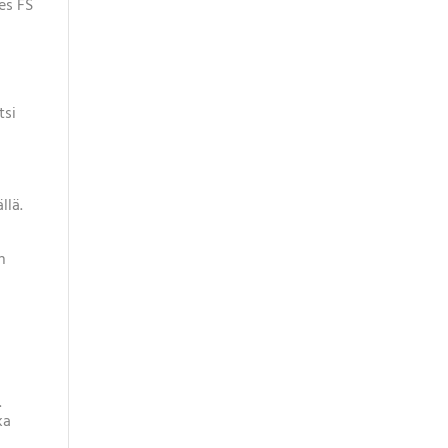
es FS
tsi
i
u
llä.
n
.
ka
n