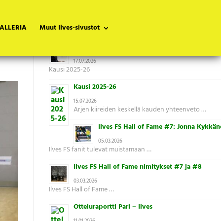
ALLERIA
Muut Ilves-sivustot
Tuoreimmat uutiset
Uusi päävalmentaja kaudelle 2026-27
17.07.2026
Kausi 2025-26
Kausi 2025-26
15.07.2026
Arjen kiireiden keskellä kauden yhteenveto …
Ilves FS Hall of Fame #7: Jonna Kykkän
05.03.2026
Ilves FS fanit tulevat muistamaan …
Ilves FS Hall of Fame nimitykset #7 ja #8
03.03.2026
Ilves FS Hall of Fame …
Otteluraportti Pari – Ilves