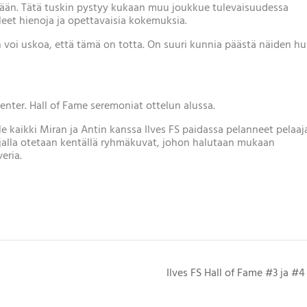
kään. Tätä tuskin pystyy kukaan muu joukkue tulevaisuudessa
eet hienoja ja opettavaisia kokemuksia.
 voi uskoa, että tämä on totta. On suuri kunnia päästä näiden h
 Center. Hall of Fame seremoniat ottelun alussa.
le kaikki Miran ja Antin kanssa Ilves FS paidassa pelanneet pelaaj
ajalla otetaan kentällä ryhmäkuvat, johon halutaan mukaan
eria.
Ilves FS Hall of Fame #3 ja #4