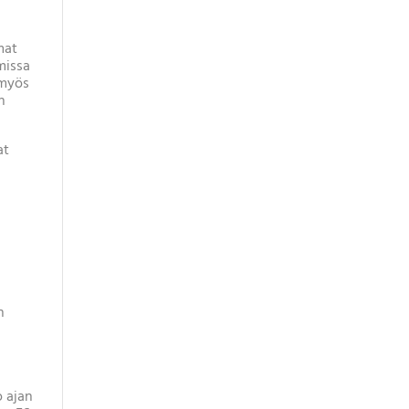
mat
missa
 myös
n
at
n
o ajan