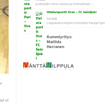
11.01.2026
Jyväskylän reissu takana ja kotimatkaan …
Otteluraportti Ilves – FC Seinäjoki
11.01.2026
Loppiaisena käytiin kotiottelu Kauppi Spo
Kummiyritys:
Matilda
Herranen
lu
Hall of