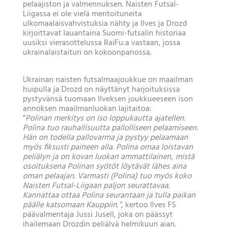
pelaajiston ja valmennuksen. Naisten Futsal-
Liigassa ei ole vielä meritoituneita
ulkomaalaisvahvistuksia nähty ja Ilves ja Drozd
kirjoittavat lauantaina Suomi-futsalin historiaa
uusiksi vierasottelussa RaiFu:a vastaan, jossa
ukrainalaistaituri on kokoonpanossa.
Ukrainan naisten futsalmaajoukkue on maailman
huipulla ja Drozd on näyttänyt harjoituksissa
pystyvänsä tuomaan Ilveksen joukkueeseen ison
annoksen maailmanluokan lajitaitoa:
”
Polinan merkitys on iso loppukautta ajatellen.
Polina tuo rauhallisuutta pallolliseen pelaamiseen.
Hän on todella pallovarma ja pystyy pelaamaan
myös fiksusti paineen alla. Polina omaa loistavan
peliälyn ja on kovan luokan ammattilainen, mistä
osoituksena Polinan syötöt löytävät lähes aina
oman pelaajan. Varmasti (Polina) tuo myös koko
Naisten Futsal-Liigaan paljon seurattavaa.
Kannattaa ottaa Polina seurantaan ja tulla paikan
päälle katsomaan Kauppiin.”
, kertoo Ilves FS
päävalmentaja Jussi Jusell, joka on päässyt
ihailemaan Drozdin peliälyä helmikuun ajan.