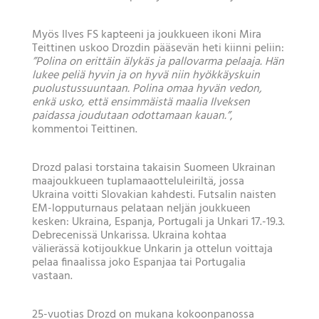
Myös Ilves FS kapteeni ja joukkueen ikoni Mira
Teittinen uskoo Drozdin pääsevän heti kiinni peliin:
”Polina on erittäin älykäs ja pallovarma pelaaja. Hän
lukee peliä hyvin ja on hyvä niin hyökkäyskuin
puolustussuuntaan. Polina omaa hyvän vedon,
enkä usko, että ensimmäistä maalia Ilveksen
paidassa joudutaan odottamaan kauan.”
,
kommentoi Teittinen.
Drozd palasi torstaina takaisin Suomeen Ukrainan
maajoukkueen tuplamaaotteluleiriltä, jossa
Ukraina voitti Slovakian kahdesti. Futsalin naisten
EM-lopputurnaus pelataan neljän joukkueen
kesken: Ukraina, Espanja, Portugali ja Unkari 17.-19.3.
Debrecenissä Unkarissa. Ukraina kohtaa
välierässä kotijoukkue Unkarin ja ottelun voittaja
pelaa finaalissa joko Espanjaa tai Portugalia
vastaan.
25-vuotias Drozd on mukana kokoonpanossa