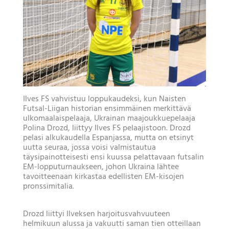
Ilves FS vahvistuu loppukaudeksi, kun Naisten
Futsal-Liigan historian ensimmäinen merkittävä
ulkomaalaispelaaja, Ukrainan maajoukkuepelaaja
Polina Drozd, liittyy Ilves FS pelaajistoon. Drozd
pelasi alkukaudella Espanjassa, mutta on etsinyt
uutta seuraa, jossa voisi valmistautua
täysipainotteisesti ensi kuussa pelattavaan futsalin
EM-lopputurnaukseen, johon Ukraina lähtee
tavoitteenaan kirkastaa edellisten EM-kisojen
pronssimitalia.
Drozd liittyi Ilveksen harjoitusvahvuuteen
helmikuun alussa ja vakuutti saman tien otteillaan