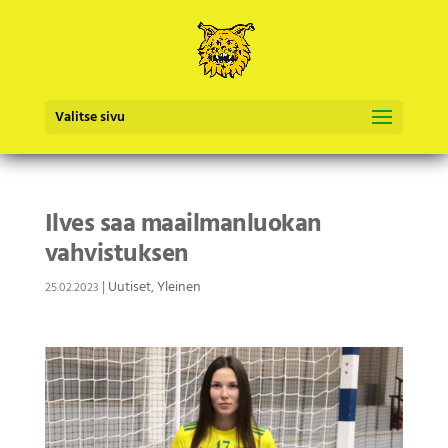
Valitse sivu
Ilves saa maailmanluokan
vahvistuksen
|
Uutiset
,
Yleinen
25.02.2023