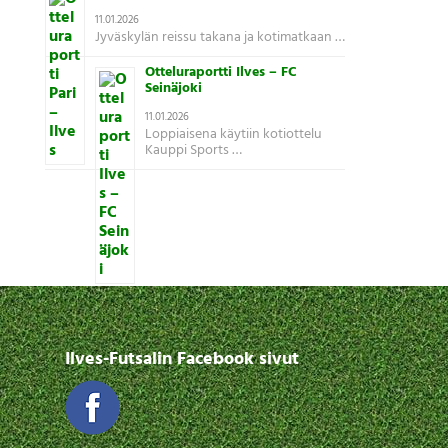
11.01.2026
Jyväskylän reissu takana ja kotimatkaan …
Otteluraportti Ilves – FC
Seinäjoki
11.01.2026
Loppiaisena käytiin kotiottelu
Kauppi Sports …
Ilves-Futsalin Facebook sivut