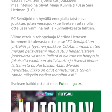
vastaan 2-4. Seinäjoella kotijoukkueen
maalintekijöinä olivat Maiju Kuivila (1+0) ja Sara
Hedman (1+0).
FC Seinäjoki on hyvällä energialla taisteleva
joukkue, joten vierasjoukkue Ilveksen pitää olla
ottelussa valmiina heti alkuvihellyksestä lähtien.
Viime ottelun tehopelaaja Matilda Herrasen
kommentit tulevasta ottelusta: ”
FC Seinäjoki on
yritteliäs ja fyysinen joukkue. Odotan innolla, miten
meidän pelisysteemi muovautuu heidänlaistaan
joukkuetta vastaan. Pelistä ei ole tulossa helppo ja
jokaiselta vaaditaan aktiivisuutta ja itsensä likoon
laittamista puolustussuuntaan. Meidän
harjoitteluviikko on ollut onnistunut ja toivon
tämän näkyvän kotikatsomoihin as
ti.”
Ilveksen kaikki ottelut näet
Futsalliiga.tv
.