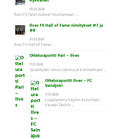
Kykkänen
05.03.2026
Ilves FS fanit tulevat muistamaan …
Ilves FS Hall of Fame nimitykset #7 ja
#8
03.03.2026
Ilves FS Hall of Fame …
Otteluraportti Pari – Ilves
11.01.2026
Jyväskylän reissu takana ja kotimatkaan …
Otteluraportti Ilves – FC
Seinäjoki
11.01.2026
Loppiaisena käytiin kotiottelu
Kauppi Sports …