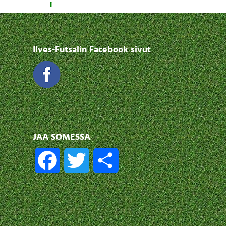
Ilves-Futsalin Facebook sivut
JAA SOMESSA
F
T
S
a
w
h
c
i
a