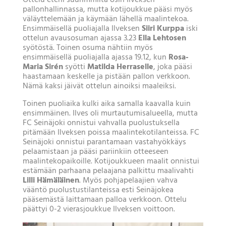
Ottelu eteni suurimmilta osin Ilveksen
pallonhallinnassa, mutta kotijoukkue pääsi myös
väläyttelemään ja käymään lähellä maalintekoa.
Ensimmäisellä puoliajalla Ilveksen
Siiri Kurppa
iski
ottelun avausosuman ajassa 3.23
Ella Lehtosen
syötöstä. Toinen osuma nähtiin myös
ensimmäisellä puoliajalla ajassa 19.12, kun
Rosa-
Maria Sirén
syötti
Matilda Herraselle
, joka pääsi
haastamaan keskelle ja pistään pallon verkkoon.
Nämä kaksi jäivät ottelun ainoiksi maaleiksi.
Toinen puoliaika kulki aika samalla kaavalla kuin
ensimmäinen. Ilves oli murtautumisalueella, mutta
FC Seinäjoki onnistui vahvalla puolustuksella
pitämään Ilveksen poissa maalintekotilanteissa. FC
Seinäjoki onnistui parantamaan vastahyökkäys
pelaamistaan ja pääsi pariinkiin otteeseen
maalintekopaikoille. Kotijoukkueen maalit onnistui
estämään parhaana pelaajana palkittu maalivahti
Lilli Hämäläinen
. Myös pohjapelaajien vahva
vääntö puolustustilanteissa esti Seinäjokea
pääsemästä laittamaan palloa verkkoon. Ottelu
päättyi 0-2 vierasjoukkue Ilveksen voittoon.