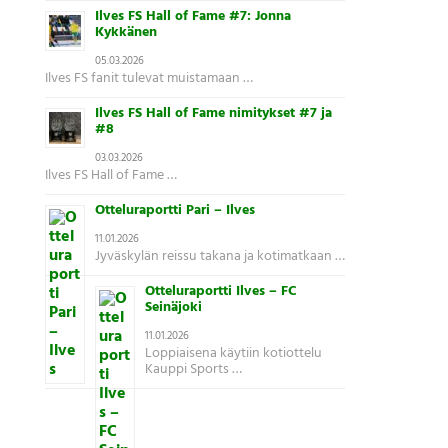
Ilves FS Hall of Fame #7: Jonna
Kykkänen
05.03.2026
Ilves FS fanit tulevat muistamaan …
Ilves FS Hall of Fame nimitykset #7 ja
#8
03.03.2026
Ilves FS Hall of Fame …
Otteluraportti Pari – Ilves
11.01.2026
Jyväskylän reissu takana ja kotimatkaan …
Otteluraportti Ilves – FC
Seinäjoki
11.01.2026
Loppiaisena käytiin kotiottelu
Kauppi Sports …