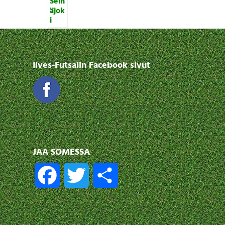
Ilves-Futsalin Facebook sivut
JAA SOMESSA
F
T
S
a
w
h