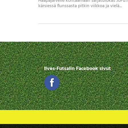
Haapajärvelle kohtaamaan sarjatulokas JoFu:
kärsiessä flunssasta pitkin viikkoa ja vielä...
Ilves-Futsalin Facebook sivut