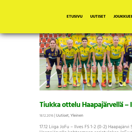
ETUSIVU
UUTISET
JOUKKUE
Tiukka ottelu Haapajärvellä – 
|
Uutiset
,
Yleinen
18.12.2016
17.12 Liiga JoFu – Ilves FS 1-2 (0-2) Haapajärv