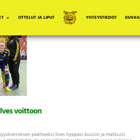
ET
OTTELUT JA LIPUT
YHTEYSTIEDOT
KUVAG
Ilves voittoon
i Syyskierroksen päätteeksi Ilves hyppäsi bussiin ja matkusti