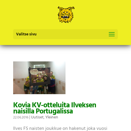
Valitse sivu
Kovia KV-otteluita Ilveksen
naisilla Portugalissa
|
Uutiset
,
Yleinen
22.06.2016
Ilves FS naisten joukkue on hakenut joka vuosi