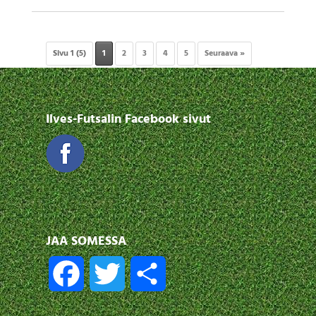
Sivu 1 (5)
1
2
3
4
5
Seuraava »
Ilves-Futsalin Facebook sivut
JAA SOMESSA
F
T
S
a
w
h