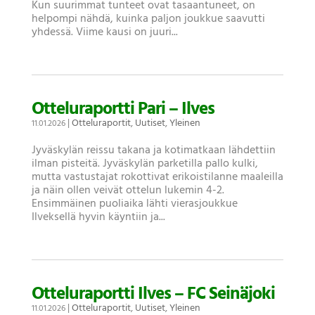
Kun suurimmat tunteet ovat tasaantuneet, on
helpompi nähdä, kuinka paljon joukkue saavutti
yhdessä. Viime kausi on juuri...
Otteluraportti Pari – Ilves
|
Otteluraportit
,
Uutiset
,
Yleinen
11.01.2026
Jyväskylän reissu takana ja kotimatkaan lähdettiin
ilman pisteitä. Jyväskylän parketilla pallo kulki,
mutta vastustajat rokottivat erikoistilanne maaleilla
ja näin ollen veivät ottelun lukemin 4-2.
Ensimmäinen puoliaika lähti vierasjoukkue
Ilveksellä hyvin käyntiin ja...
Otteluraportti Ilves – FC Seinäjoki
|
Otteluraportit
,
Uutiset
,
Yleinen
11.01.2026