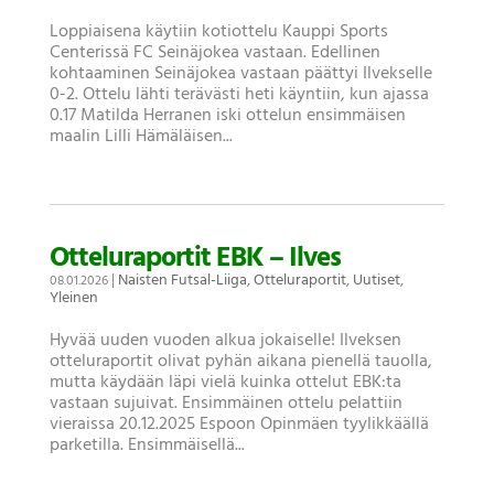
Loppiaisena käytiin kotiottelu Kauppi Sports
Centerissä FC Seinäjokea vastaan. Edellinen
kohtaaminen Seinäjokea vastaan päättyi Ilvekselle
0-2. Ottelu lähti terävästi heti käyntiin, kun ajassa
0.17 Matilda Herranen iski ottelun ensimmäisen
maalin Lilli Hämäläisen...
Otteluraportit EBK – Ilves
|
Naisten Futsal-Liiga
,
Otteluraportit
,
Uutiset
,
08.01.2026
Yleinen
Hyvää uuden vuoden alkua jokaiselle! Ilveksen
otteluraportit olivat pyhän aikana pienellä tauolla,
mutta käydään läpi vielä kuinka ottelut EBK:ta
vastaan sujuivat. Ensimmäinen ottelu pelattiin
vieraissa 20.12.2025 Espoon Opinmäen tyylikkäällä
parketilla. Ensimmäisellä...