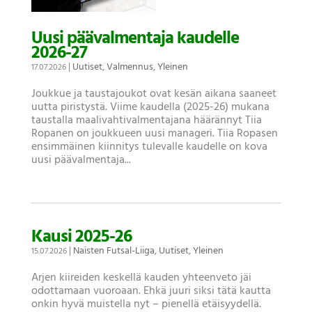
Uusi päävalmentaja kaudelle
2026-27
|
Uutiset
,
Valmennus
,
Yleinen
17.07.2026
Joukkue ja taustajoukot ovat kesän aikana saaneet
uutta piristystä. Viime kaudella (2025-26) mukana
taustalla maalivahtivalmentajana häärännyt Tiia
Ropanen on joukkueen uusi manageri. Tiia Ropasen
ensimmäinen kiinnitys tulevalle kaudelle on kova
uusi päävalmentaja...
Kausi 2025-26
|
Naisten Futsal-Liiga
,
Uutiset
,
Yleinen
15.07.2026
Arjen kiireiden keskellä kauden yhteenveto jäi
odottamaan vuoroaan. Ehkä juuri siksi tätä kautta
onkin hyvä muistella nyt – pienellä etäisyydellä.