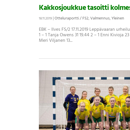
Kakkosjoukkue tasoitti kolmest
|
Otteluraportti / FS2
,
Valmennus
,
Yleinen
18.11.2019
EBK – Ilves FS/2 17.11.2019 Leppävaaran urheil
1 – 1 Tanja Owens 31 19.44 2 – 1 Enni Kivioja 23
Meri Viljanen 13...