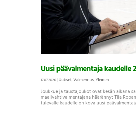
Uusi päävalmentaja kaudelle 
|
Uutiset
,
Valmennus
,
Yleinen
17.07.2026
Joukkue ja taustajoukot ovat kesän aikana sa
maalivahtivalmentajana häärännyt Tiia Ropan
tulevalle kaudelle on kova uusi päävalmentaja.