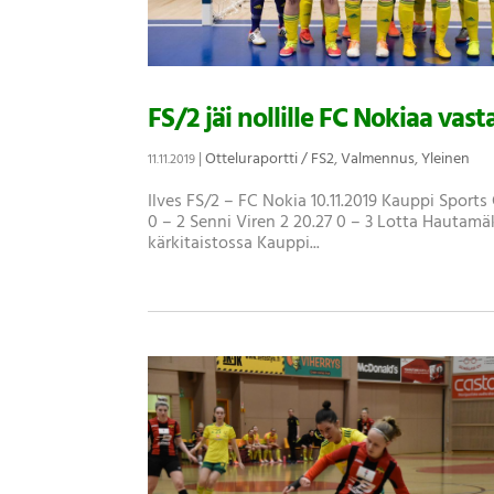
FS/2 jäi nollille FC Nokiaa vast
|
Otteluraportti / FS2
,
Valmennus
,
Yleinen
11.11.2019
Ilves FS/2 – FC Nokia 10.11.2019 Kauppi Sports 
0 – 2 Senni Viren 2 20.27 0 – 3 Lotta Hautamä
kärkitaistossa Kauppi...