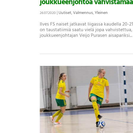
joukkueenjohtoa vahvistamaa
|
Uutiset
,
Valmennus
,
Yleinen
26.07.2020
Ilves FS naiset jatkavat liigassa kaudella 20-
on taustatiimiä saatu vielä jopa vahvistettua,
joukkueenjohtajan Veijo Purasen aisapariksi...