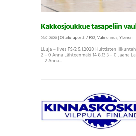
Kakkosjoukkue tasapeliin vau
|
Otteluraportti / FS2
,
Valmennus
,
Yleinen
08.01.2020
LLuja – Ilves FS/2 5.1.2020 Huittisten liikunta
2 – 0 Anna Lähteenmäki 14 8.13 3 – 0 Jaana Lai
– 2 Anna...