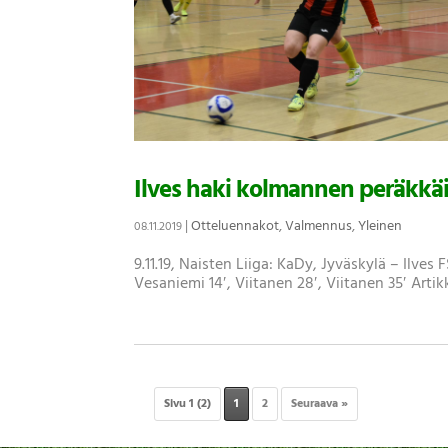
Ilves haki kolmannen peräkkäi
|
Otteluennakot
,
Valmennus
,
Yleinen
08.11.2019
9.11.19, Naisten Liiga: KaDy, Jyväskylä – Ilves
Vesaniemi 14′, Viitanen 28′, Viitanen 35′ Artik
Sivu 1 (2)
1
2
Seuraava »