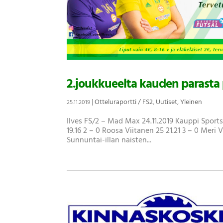
2.joukkueelta kauden parasta 
|
Otteluraportti / FS2
,
Uutiset
,
Yleinen
25.11.2019
Ilves FS/2 – Mad Max 24.11.2019 Kauppi Sports 
19.16 2 – 0 Roosa Viitanen 25 21.21 3 – 0 Meri 
Sunnuntai-illan naisten...