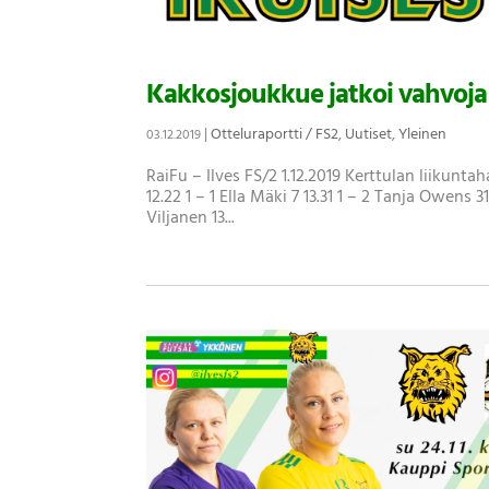
Kakkosjoukkue jatkoi vahvoja 
|
Otteluraportti / FS2
,
Uutiset
,
Yleinen
03.12.2019
RaiFu – Ilves FS/2 1.12.2019 Kerttulan liikunta
12.22 1 – 1 Ella Mäki 7 13.31 1 – 2 Tanja Owens 3
Viljanen 13...