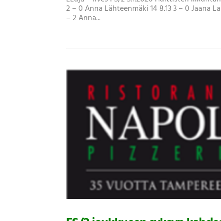
2 – 0 Anna Lähteenmäki 14 8.13 3 – 0 Jaana Lai
– 2 Anna...