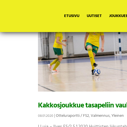
ETUSIVU
UUTISET
JOUKKUE
Kakkosjoukkue tasapeliin vau
|
Otteluraportti / FS2
,
Valmennus
,
Yleinen
08.01.2020
LLuja – Ilves FS/2 5.1.2020 Huittisten liikunta