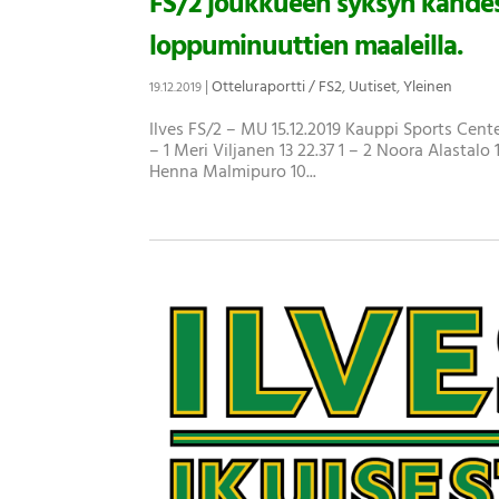
FS/2 joukkueen syksyn kahdest
loppuminuuttien maaleilla.
|
Otteluraportti / FS2
,
Uutiset
,
Yleinen
19.12.2019
Ilves FS/2 – MU 15.12.2019 Kauppi Sports Cente
– 1 Meri Viljanen 13 22.37 1 – 2 Noora Alastalo
Henna Malmipuro 10...