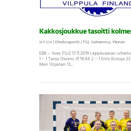
Kakkosjoukkue tasoitti kolmest
|
Otteluraportti / FS2
,
Valmennus
,
Yleinen
18.11.2019
EBK – Ilves FS/2 17.11.2019 Leppävaaran urheil
1 – 1 Tanja Owens 31 19.44 2 – 1 Enni Kivioja 23
Meri Viljanen 13...