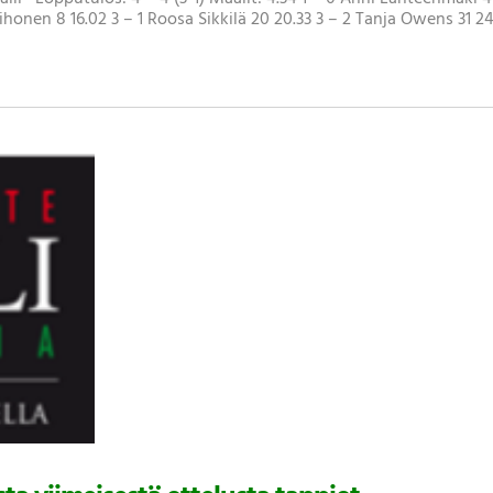
honen 8 16.02 3 – 1 Roosa Sikkilä 20 20.33 3 – 2 Tanja Owens 31 24