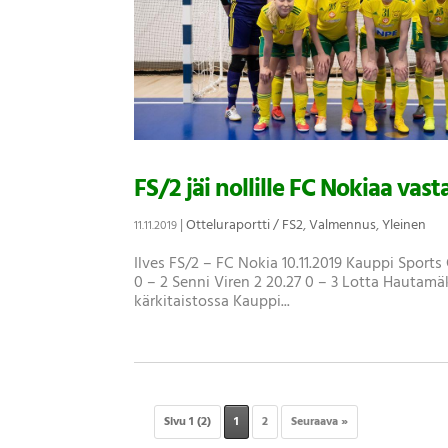
FS/2 jäi nollille FC Nokiaa vast
|
Otteluraportti / FS2
,
Valmennus
,
Yleinen
11.11.2019
Ilves FS/2 – FC Nokia 10.11.2019 Kauppi Sports 
0 – 2 Senni Viren 2 20.27 0 – 3 Lotta Hautamä
kärkitaistossa Kauppi...
Sivu 1 (2)
1
2
Seuraava »