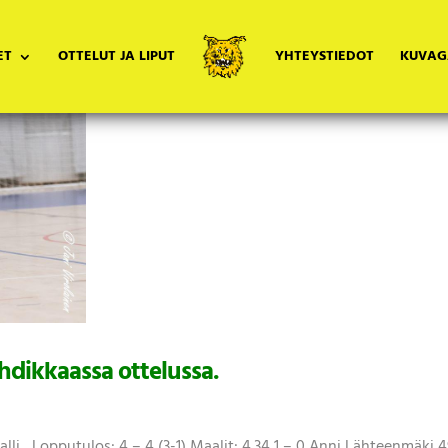
ET
OTTELUT JA LIPUT
YHTEYSTIEDOT
KUVAG
hdikkaassa ottelussa.
halli Lopputulos: 4 – 4 (3-1) Maalit: 4.34 1 – 0 Anni Lähteenmäki 4