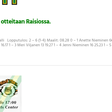
otteitaan Raisiossa.
halli Lopputulos: 2 – 6 (1-4) Maalit: 08.28 0 – 1 Anette Nieminen 6
1 16.17 1 – 3 Meri Viljanen 13 19.27 1 – 4 Jenni Nieminen 16 25.23 1 – 