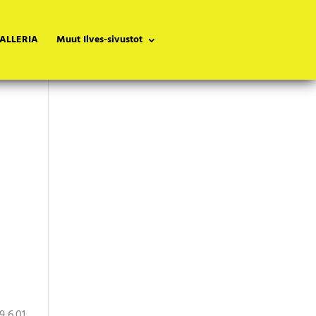
ALLERIA
Muut Ilves-sivustot
9 6.01