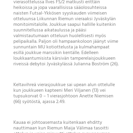
vierasottelussa Ilves FS/2 matkusti erittäin
heikoissa ja jopa vaarallisissa sääolosuhteissa
naisten Futsal-Ykkösen syyskauden viimeisen
otteluunsa Liikunnan Riemun vieraaksi Jyväskylän
monitoimitalolle. Joukkue saapui hallille kuitenkin
suunnitellussa aikataulussa ja pääsi
valmistautumaan otteluun huolellisesti myös
pelipaikalla. Paljon oli hampaankoloon jäänyt viime
sunnuntain MU kotiottelusta ja kulmahampaat
esillä joukkue marssikin kentälle. Edelleen
loukkaantumisista kärsivän tamperelaisjoukkueen
riveissä debytoi Jyväskylässä Julianna Boström (26).
Keltavihreä vierasjoukkue sai upean alun ottelulle
kun joukkueen kapteeni Meri Viljanen (13) vei
tupsukorvat 0 – 1 vierasjohtoon Anette Niemisen
(66) syötöstä, ajassa 2.49.
Kauaa ei johtoasemasta kuitenkaan ehditty
nauttimaan kun Riemun Maija Välimaa tasoitti