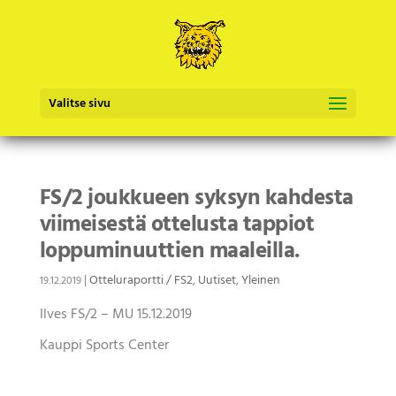
Valitse sivu
FS/2 joukkueen syksyn kahdesta
viimeisestä ottelusta tappiot
loppuminuuttien maaleilla.
|
Otteluraportti / FS2
,
Uutiset
,
Yleinen
19.12.2019
Ilves FS/2 – MU
15.12.2019
Kauppi Sports Center