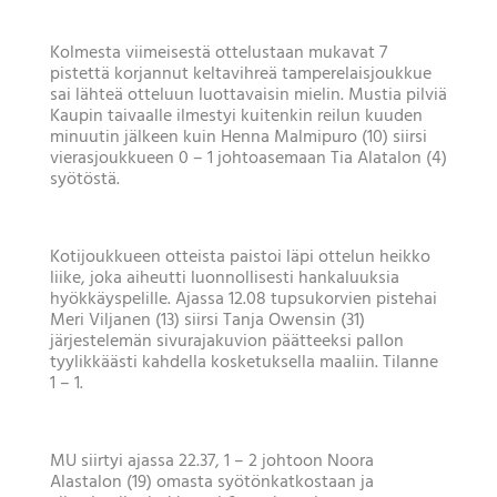
Kolmesta viimeisestä ottelustaan mukavat 7
pistettä korjannut keltavihreä tamperelaisjoukkue
sai lähteä otteluun luottavaisin mielin. Mustia pilviä
Kaupin taivaalle ilmestyi kuitenkin reilun kuuden
minuutin jälkeen kuin Henna Malmipuro (10) siirsi
vierasjoukkueen 0 – 1 johtoasemaan Tia Alatalon (4)
syötöstä.
Kotijoukkueen otteista paistoi läpi ottelun heikko
liike, joka aiheutti luonnollisesti hankaluuksia
hyökkäyspelille. Ajassa 12.08 tupsukorvien pistehai
Meri Viljanen (13) siirsi Tanja Owensin (31)
järjestelemän sivurajakuvion päätteeksi pallon
tyylikkäästi kahdella kosketuksella maaliin. Tilanne
1 – 1.
MU siirtyi ajassa 22.37, 1 – 2 johtoon Noora
Alastalon (19) omasta syötönkatkostaan ja