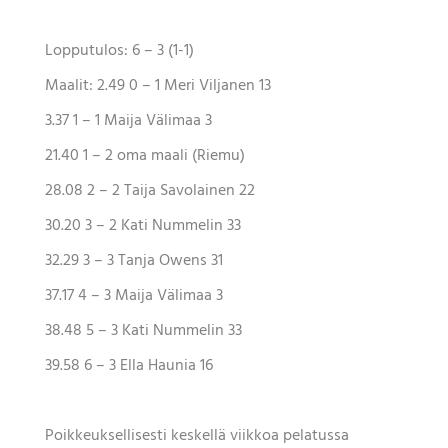
Lopputulos:
6 – 3 (1-1)
Maalit:
2.49
0 – 1
Meri Viljanen 13
3.37
1 – 1
Maija Välimaa 3
21.40
1 – 2
oma maali (Riemu)
28.08
2 – 2
Taija Savolainen 22
30.20
3 – 2
Kati Nummelin 33
32.29
3 – 3
Tanja Owens 31
37.17
4 – 3
Maija Välimaa 3
38.48
5 – 3
Kati Nummelin 33
39.58
6 – 3
Ella Haunia 16
Poikkeuksellisesti keskellä viikkoa pelatussa