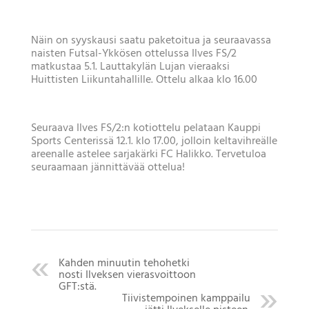
Näin on syyskausi saatu paketoitua ja seuraavassa
naisten Futsal-Ykkösen ottelussa Ilves FS/2
matkustaa 5.1. Lauttakylän Lujan vieraaksi
Huittisten Liikuntahallille. Ottelu alkaa klo 16.00
Seuraava Ilves FS/2:n kotiottelu pelataan Kauppi
Sports Centerissä 12.1. klo 17.00, jolloin keltavihreälle
areenalle astelee sarjakärki FC Halikko. Tervetuloa
seuraamaan jännittävää ottelua!
Kahden minuutin tehohetki
nosti Ilveksen vierasvoittoon
GFT:stä.
Tiivistempoinen kamppailu