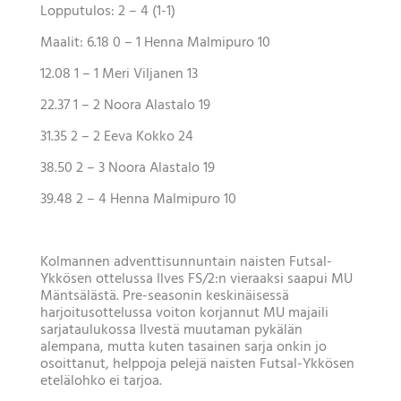
Lopputulos:
2 – 4 (1-1)
Maalit:
6.18
0 – 1
Henna Malmipuro 10
12.08
1 – 1
Meri Viljanen 13
22.37
1 – 2
Noora Alastalo 19
31.35
2 – 2
Eeva Kokko 24
38.50
2 – 3
Noora Alastalo 19
39.48
2 – 4
Henna Malmipuro 10
Kolmannen adventtisunnuntain naisten Futsal-
Ykkösen ottelussa Ilves FS/2:n vieraaksi saapui MU
Mäntsälästä. Pre-seasonin keskinäisessä
harjoitusottelussa voiton korjannut MU majaili
sarjataulukossa Ilvestä muutaman pykälän
alempana, mutta kuten tasainen sarja onkin jo
osoittanut, helppoja pelejä naisten Futsal-Ykkösen
etelälohko ei tarjoa.