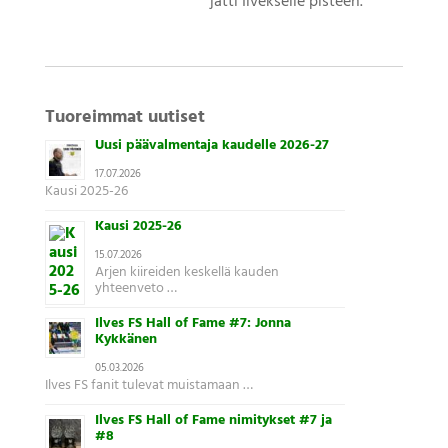
jätti Ilvekselle pisteen.
Tuoreimmat uutiset
Uusi päävalmentaja kaudelle 2026-27
17.07.2026
Kausi 2025-26
Kausi 2025-26
15.07.2026
Arjen kiireiden keskellä kauden
yhteenveto …
Ilves FS Hall of Fame #7: Jonna
Kykkänen
05.03.2026
Ilves FS fanit tulevat muistamaan …
Ilves FS Hall of Fame nimitykset #7 ja
#8