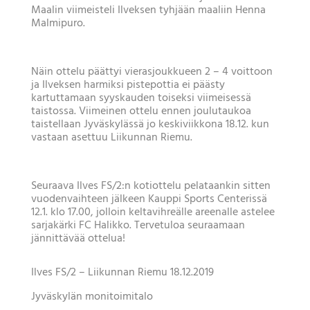
Maalin viimeisteli Ilveksen tyhjään maaliin Henna
Malmipuro.
Näin ottelu päättyi vierasjoukkueen 2 – 4 voittoon
ja Ilveksen harmiksi pistepottia ei päästy
kartuttamaan syyskauden toiseksi viimeisessä
taistossa. Viimeinen ottelu ennen joulutaukoa
taistellaan Jyväskylässä jo keskiviikkona 18.12. kun
vastaan asettuu Liikunnan Riemu.
Seuraava Ilves FS/2:n kotiottelu pelataankin sitten
vuodenvaihteen jälkeen Kauppi Sports Centerissä
12.1. klo 17.00, jolloin keltavihreälle areenalle astelee
sarjakärki FC Halikko. Tervetuloa seuraamaan
jännittävää ottelua!
Ilves FS/2 – Liikunnan Riemu
18.12.2019
Jyväskylän monitoimitalo