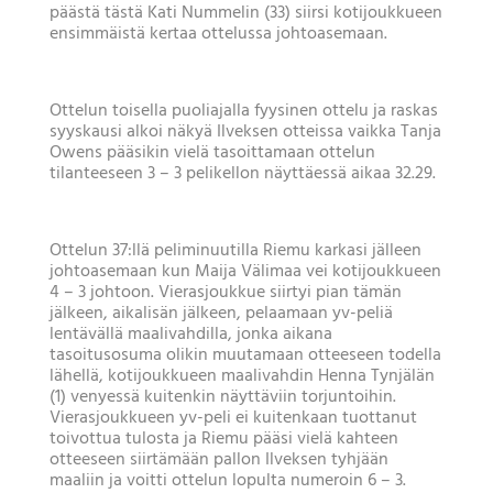
päästä tästä Kati Nummelin (33) siirsi kotijoukkueen
ensimmäistä kertaa ottelussa johtoasemaan.
Ottelun toisella puoliajalla fyysinen ottelu ja raskas
syyskausi alkoi näkyä Ilveksen otteissa vaikka Tanja
Owens pääsikin vielä tasoittamaan ottelun
tilanteeseen 3 – 3 pelikellon näyttäessä aikaa 32.29.
Ottelun 37:llä peliminuutilla Riemu karkasi jälleen
johtoasemaan kun Maija Välimaa vei kotijoukkueen
4 – 3 johtoon. Vierasjoukkue siirtyi pian tämän
jälkeen, aikalisän jälkeen, pelaamaan yv-peliä
lentävällä maalivahdilla, jonka aikana
tasoitusosuma olikin muutamaan otteeseen todella
lähellä, kotijoukkueen maalivahdin Henna Tynjälän
(1) venyessä kuitenkin näyttäviin torjuntoihin.
Vierasjoukkueen yv-peli ei kuitenkaan tuottanut
toivottua tulosta ja Riemu pääsi vielä kahteen
otteeseen siirtämään pallon Ilveksen tyhjään
maaliin ja voitti ottelun lopulta numeroin 6 – 3.