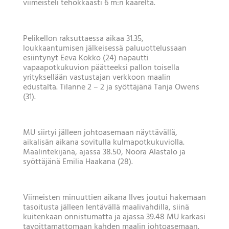
viimeisteli tehokkaasti 6 m:n kaarelta.
Pelikellon raksuttaessa aikaa 31.35,
loukkaantumisen jälkeisessä paluuottelussaan
esiintynyt Eeva Kokko (24) napautti
vapaapotkukuvion päätteeksi pallon toisella
yrityksellään vastustajan verkkoon maalin
edustalta. Tilanne 2 – 2 ja syöttäjänä Tanja Owens
(31).
MU siirtyi jälleen johtoasemaan näyttävällä,
aikalisän aikana sovitulla kulmapotkukuviolla.
Maalintekijänä, ajassa 38.50, Noora Alastalo ja
syöttäjänä Emilia Haakana (28).
Viimeisten minuuttien aikana Ilves joutui hakemaan
tasoitusta jälleen lentävällä maalivahdilla, siinä
kuitenkaan onnistumatta ja ajassa 39.48 MU karkasi
tavoittamattomaan kahden maalin johtoasemaan.