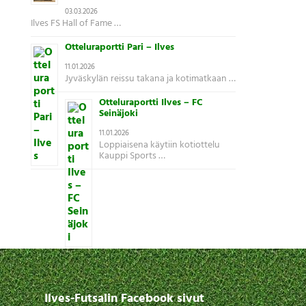
03.03.2026
Ilves FS Hall of Fame …
Otteluraportti Pari – Ilves
11.01.2026
Jyväskylän reissu takana ja kotimatkaan …
Otteluraportti Ilves – FC
Seinäjoki
11.01.2026
Loppiaisena käytiin kotiottelu
Kauppi Sports …
Ilves-Futsalin Facebook sivut