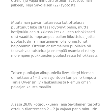
ottelun jo vajaa minuutti ottelun avausosuman
jälkeen, Taija Savolaisen (22) syötöstä.
Muutaman päivän takaisessa kotiottelussa
puuttunut liike oli taas löytynyt peliin, mutta
kotijoukkueen tukkiessa keskialueen tehokkaasti
olisi vaadittu nopeampaa pallon liikuttelua, jotta
puolustuslinjan murtaminen olisi onnistunut
helpommin. Ottelun ensimmäinen puoliaika oli
tasavahvaa taistelua ja enempää osumia ei nähty
molempien joukkueiden puolustaessa tehokkaasti.
Toisen puoliajan alkupuolella Ilves siirtyi hieman
onnekkaasti 1 – 2 vierasjohtoon kun pallo kimposi
Tanja Owensin (31) laukauksesta Riemun oman
pelaajan kautta maaliin.
Ajassa 28.08 kotijoukkueen Taija Savolainen tasoitti
ottelun tilanteeseen 2 – 2 ja vajaan parin minuutin