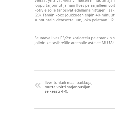
Vieraat yrittivät vielä viimeisen minuutin a
loppu tarjonnut ja näin Ilves palaa jälleen vo
kotiyleisölle tarjosivat edellämainittujen li
(23). Tämän koko joukkueen ehjän 40-minuutt
sunnuntain vierasotteluun, joka pelataan 1.12. 
Seuraava Ilves FS/2:n kotiottelu pelataankin s
jolloin keltavihreälle areenalle astelee MU Mä
Ilves tuhlaili maalipaikkoja,
mutta voitti sarjanousijan
selkeästi 4-0.