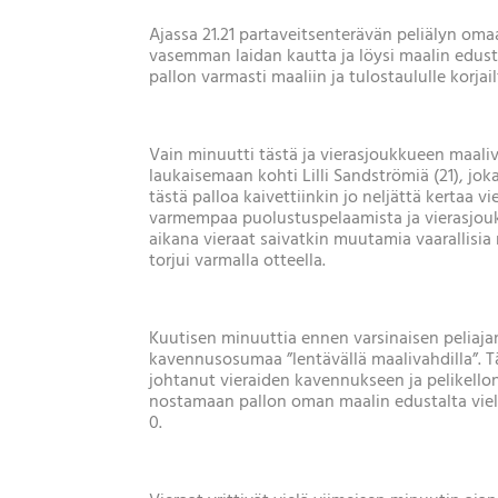
Ajassa 21.21 partaveitsenterävän peliälyn oma
vasemman laidan kautta ja löysi maalin edustal
pallon varmasti maaliin ja tulostaululle korjail
Vain minuutti tästä ja vierasjoukkueen maali
laukaisemaan kohti Lilli Sandströmiä (21), jok
tästä palloa kaivettiinkin jo neljättä kertaa 
varmempaa puolustuspelaamista ja vierasjoukk
aikana vieraat saivatkin muutamia vaarallisia
torjui varmalla otteella.
Kuutisen minuuttia ennen varsinaisen peliaja
kavennusosumaa ”lentävällä maalivahdilla”. T
johtanut vieraiden kavennukseen ja pelikell
nostamaan pallon oman maalin edustalta vielä 
0.