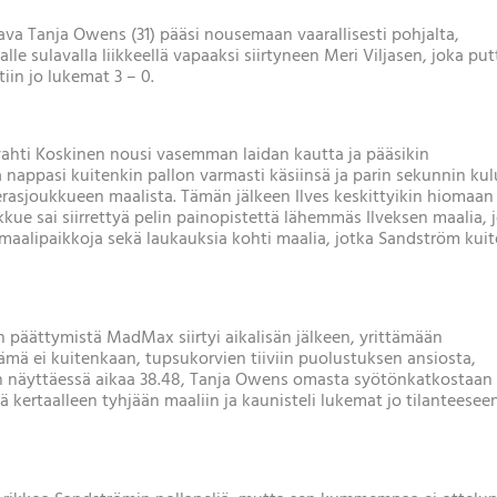
ava Tanja Owens (31) pääsi nousemaan vaarallisesti pohjalta,
le sulavalla liikkeellä vapaaksi siirtyneen Meri Viljasen, joka put
tiin jo lukemat 3 – 0.
vahti Koskinen nousi vasemman laidan kautta ja pääsikin
a nappasi kuitenkin pallon varmasti käsiinsä ja parin sekunnin ku
vierasjoukkueen maalista. Tämän jälkeen Ilves keskittyikin hiomaan
ue sai siirrettyä pelin painopistettä lähemmäs Ilveksen maalia, 
 maalipaikkoja sekä laukauksia kohti maalia, jotka Sandström kui
n päättymistä MadMax siirtyi aikalisän jälkeen, yrittämään
ämä ei kuitenkaan, tupsukorvien tiiviin puolustuksen ansiosta,
on näyttäessä aikaa 38.48, Tanja Owens omasta syötönkatkostaan
kertaalleen tyhjään maaliin ja kaunisteli lukemat jo tilanteesee