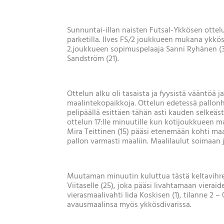
Sunnuntai-illan naisten Futsal-Ykkösen ottelu
parketilla. Ilves FS/2 joukkueen mukana ykk
2.joukkueen sopimuspelaaja Sanni Ryhänen (32
Sandström (21).
Ottelun alku oli tasaista ja fyysistä vääntöä
maalintekopaikkoja. Ottelun edetessä pallonhal
pelipäällä esittäen tähän asti kauden selkeäs
ottelun 17:lle minuutille kun kotijoukkueen m
Mira Teittinen (15) pääsi etenemään kohti maal
pallon varmasti maaliin. Maalilaulut soimaan ja
Muutaman minuutin kuluttua tästä keltavihrei
Viitaselle (25), joka pääsi livahtamaan vieraid
vierasmaalivahti Iida Koskisen (1), tilanne 2 
avausmaalinsa myös ykkösdivarissa.