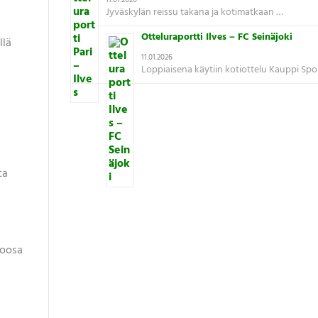
11.01.2026
Jyväskylän reissu takana ja kotimatkaan …
Otteluraportti Ilves – FC Seinäjoki
llä
11.01.2026
Loppiaisena käytiin kotiottelu Kauppi Spo
ta
Roosa