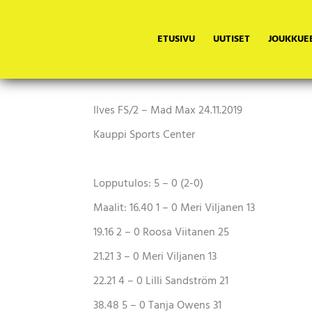
ETUSIVU
UUTISET
JOUKKUE
2.joukkueelta kauden parasta
|
Otteluraportti / FS2
,
Uutiset
,
Yleinen
25.11.2019
Ilves FS/2 – Mad Max
24.11.2019
Kauppi Sports Center
Lopputulos:
5 – 0 (2-0)
Maalit:
16.40
1 – 0
Meri Viljanen 13
19.16
2 – 0
Roosa Viitanen 25
21.21
3 – 0
Meri Viljanen 13
22.21
4 – 0
Lilli Sandström 21
38.48
5 – 0
Tanja Owens 31