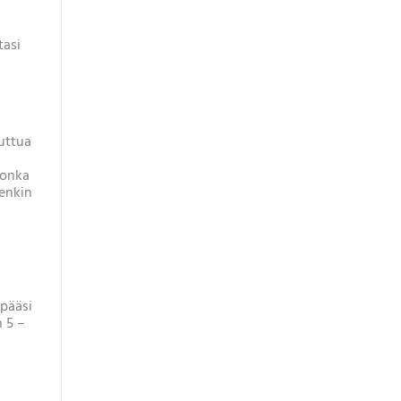
tasi
luttua
jonka
tenkin
 pääsi
n 5 –