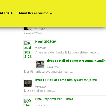
ALLERIA
Muut Ilves-sivustot
Tuoreimmat uutiset
Uusi päävalmentaja kaudelle 2026-27
17.07.2026
Kausi 2025-26
Kausi 2025-26
15.07.2026
Arjen kiireiden keskellä kauden yhteenveto …
Ilves FS Hall of Fame #7: Jonna Kykkän
05.03.2026
Ilves FS fanit tulevat muistamaan …
Ilves FS Hall of Fame nimitykset #7 ja #8
03.03.2026
Ilves FS Hall of Fame …
Otteluraportti Pari – Ilves