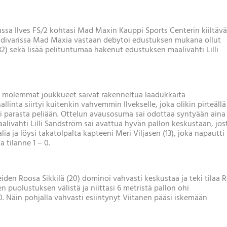
ssa Ilves FS/2 kohtasi Mad Maxin Kauppi Sports Centerin kiiltävä
ösdivarissa Mad Maxia vastaan debytoi edustuksen mukana ollut
) sekä lisää pelituntumaa hakenut edustuksen maalivahti Lilli
 ja molemmat joukkueet saivat rakenneltua laadukkaita
linta siirtyi kuitenkin vahvemmin Ilvekselle, joka olikin pirteällä
ti parasta peliään. Ottelun avausosuma sai odottaa syntyään aina
aalivahti Lilli Sandström sai avattua hyvän pallon keskustaan, jos
ia ja löysi takatolpalta kapteeni Meri Viljasen (13), joka napautti
 tilanne 1 – 0.
den Roosa Sikkilä (20) dominoi vahvasti keskustaa ja teki tilaa 
en puolustuksen välistä ja niittasi 6 metristä pallon ohi
– 0. Näin pohjalla vahvasti esiintynyt Viitanen pääsi iskemään