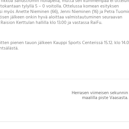
jan rikkoa Sandströmin nollapeliä, mutta sen kummempaa ei ottelu
ittokantaan tylyllä 5 – 0 voitolla. Ottelussa komean esityksen
säksi myös Anette Nieminen (66), Jenni Nieminen (16) ja Petra Tuom
isen jälkeen onkin hyvä aloittaa valmistautuminen seuraavan
Raision Kerttulan hallilla klo 13.00 ja vastassa RaiFu.
itten pienen tauon jälkeen Kauppi Sports Centerissä 15.12. klo 14.0
ntsälästä.
Herrasen viimeisen sekunnin
maalilla piste Vaasasta.