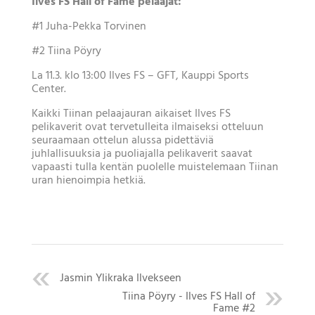
Ilves FS Hall of Fame pelaajat:
#1 Juha-Pekka Torvinen
#2 Tiina Pöyry
La 11.3. klo 13:00 Ilves FS – GFT, Kauppi Sports
Center.
Kaikki Tiinan pelaajauran aikaiset Ilves FS
pelikaverit ovat tervetulleita ilmaiseksi otteluun
seuraamaan ottelun alussa pidettäviä
juhlallisuuksia ja puoliajalla pelikaverit saavat
vapaasti tulla kentän puolelle muistelemaan Tiinan
uran hienoimpia hetkiä.
Jasmin Ylikraka Ilvekseen
Tiina Pöyry - Ilves FS Hall of
Fame #2