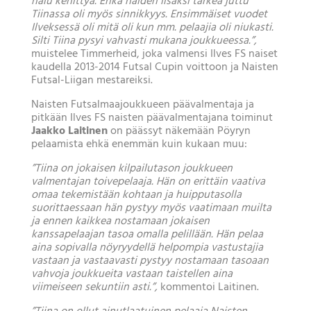
halu kehittyä. Ehkä näiden lisäksi tärkeä juttu
Tiinassa oli myös sinnikkyys. Ensimmäiset vuodet
Ilveksessä oli mitä oli kun mm. pelaajia oli niukasti.
Silti Tiina pysyi vahvasti mukana joukkueessa.”,
muistelee Timmerheid, joka valmensi Ilves FS naiset
kaudella 2013-2014 Futsal Cupin voittoon ja Naisten
Futsal-Liigan mestareiksi.
Naisten Futsalmaajoukkueen päävalmentaja ja
pitkään Ilves FS naisten päävalmentajana toiminut
Jaakko Laitinen
on päässyt näkemään Pöyryn
pelaamista ehkä enemmän kuin kukaan muu:
”Tiina on jokaisen kilpailutason joukkueen
valmentajan toivepelaaja. Hän on erittäin vaativa
omaa tekemistään kohtaan ja huipputasolla
suorittaessaan hän pystyy myös vaatimaan muilta
ja ennen kaikkea nostamaan jokaisen
kanssapelaajan tasoa omalla pelillään. Hän pelaa
aina sopivalla nöyryydellä helpompia vastustajia
vastaan ja vastaavasti pystyy nostamaan tasoaan
vahvoja joukkueita vastaan taistellen aina
viimeiseen sekuntiin asti.”,
kommentoi Laitinen.