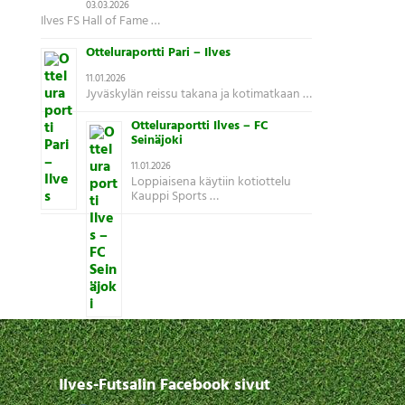
03.03.2026
Ilves FS Hall of Fame …
Otteluraportti Pari – Ilves
11.01.2026
Jyväskylän reissu takana ja kotimatkaan …
Otteluraportti Ilves – FC
Seinäjoki
11.01.2026
Loppiaisena käytiin kotiottelu
Kauppi Sports …
Ilves-Futsalin Facebook sivut