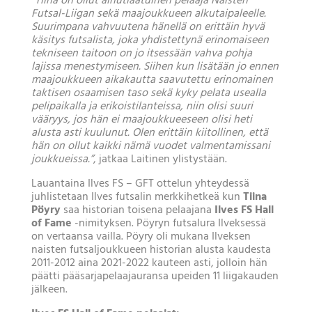
”Tiina on ollut ainutlaatuinen pelaaja Naisten
Futsal-Liigan sekä maajoukkueen alkutaipaleelle.
Suurimpana vahvuutena hänellä on erittäin hyvä
käsitys futsalista, joka yhdistettynä erinomaiseen
tekniseen taitoon on jo itsessään vahva pohja
lajissa menestymiseen. Siihen kun lisätään jo ennen
maajoukkueen aikakautta saavutettu erinomainen
taktisen osaamisen taso sekä kyky pelata usealla
pelipaikalla ja erikoistilanteissa, niin olisi suuri
vääryys, jos hän ei maajoukkueeseen olisi heti
alusta asti kuulunut. Olen erittäin kiitollinen, että
hän on ollut kaikki nämä vuodet valmentamissani
joukkueissa.”
, jatkaa Laitinen ylistystään.
Lauantaina Ilves FS – GFT ottelun yhteydessä
juhlistetaan Ilves futsalin merkkihetkeä kun
Tiina
Pöyry
saa historian toisena pelaajana
Ilves FS Hall
of Fame
-nimityksen. Pöyryn futsalura Ilveksessä
on vertaansa vailla. Pöyry oli mukana Ilveksen
naisten futsaljoukkueen historian alusta kaudesta
2011-2012 aina 2021-2022 kauteen asti, jolloin hän
päätti pääsarjapelaajauransa upeiden 11 liigakauden
jälkeen.