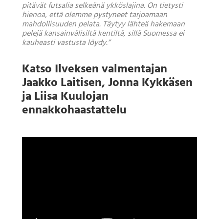
pitävät futsalia selkeänä ykköslajina. On tietysti
hienoa, että olemme pystyneet tarjoamaan
mahdollisuuden pelata. Täytyy lähteä hakemaan
pelejä kansainvälisiltä kentiltä, sillä Suomessa ei
kauheasti vastusta löydy.”
Katso Ilveksen valmentajan
Jaakko Laitisen, Jonna Kykkäsen
ja Liisa Kuulojan
ennakkohaastattelu