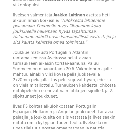
viikonlopuksi.
Ilveksen valmentaja
Jaakko Laitinen
asettaa heti
alkuun riman korkealle:
”Tuloksesta lähdemme
pelaamaan. Enemmän myös lähdemme koko
joukkueella hakemaan hyvää tapahtumaa.
Haluamme nähdä uusia kansainvälisiä vastustajia ja
sitä kautta kehittää omaa toimintaa.”
Joukkue matkusti Portugaliin Atlantin
rantamaisemissa Aveirossa pelattavaan
turnaukseen aikaisin torstai-aamuna. Paluu
Suomeen on maanantaina 20.6. Viikonlopun ajalle
mahtuu ainakin viisi kovaa peliä juoksevalla
2x20min peliajalla. Jos pelit sujuvat hyvin, edessä
on vielä mitaliottelu. Turnauksen kahdesta lohkosta
mitalipeleihin etenevät vain lohkojen sijoille 1. ja 2.
sijoittuneet joukkueet.
Ilves FS kohtaa alkulohkossaan Portugalin,
Espanjan, Hollannin ja Angolan joukkueet. Taitavia
pelaajia ja joukkueita on siis vastassa ja Ilves saakin
mitata omia kykyjään toden teolla. Ilveksellä on
upea tilaisuus nostaa omaa tasoaan ja nauttia