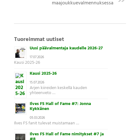
maajoukkuevalmennuksessa
Tuoreimmat uutiset
Uusi päävalmentaja kaudelle 2026-27
17.07.2026
Kausi 2025-26
Kausi 2025-26
15.07.2026
Arjen kiireiden keskellä kauden
yhteenveto …
Ilves FS Hall of Fame #7: Jonna
Kykkänen
05.03.2026
Ilves FS fanit tulevat muistamaan …
Ilves FS Hall of Fame nimitykset #7 ja
#8