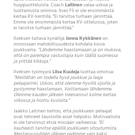
huippuotteluista. Coach
Laitinen
valaa uskoa ja
luottamusta omiinsa. Ilves FS ei ole ensimmäistä
kertaa KV-kentillä. ”Ei tarvitse turhaan jännittää.
Emme ole ensimmäistä kertaa KV-otteluissa, joten
ei tarvitse turhaan jännittää.”
Ilveksen taitava kynäilijä
Jonna Kykkänen
on
innoissaan mahdollisuudesta kohdata kovia
joukkueita:
”Lähdemme haastamaaan ja on mukava,
että on parempia vastustajia kuin täällä suomessa
ja yrittää kikkoja.”
Ilveksen työmyyrä
Liisa Kuuloja
luottaa omiinsa:
”Meillähän on todella hyvä joukkue ja laaja
pelaajarinki. Uskon, että olemme hyvillä sijoilla ja
pystymme haastamaan. Voittamaan lähdemme.
Olemme kauden jälkeen treenannut kolme kertaa
viikossa ja hiottu kuvioita.”
Jaakko Laitinen kertoo, että joukkueen pelaajat
ovat tehneet taustoille asiat helpoksi. Motivaatiota
ei ole tarvinnut etsiä missään vaiheessa:
”Ei
kauheasti tarvitse epäillä joukkueen sitoutumista.
Mestaruusjuhlien jälkeen pidimme vain kaksi