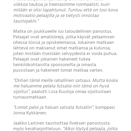
viikkoa taukoa ja treenasimme normaalisti, kuin
mitään ei olisi tapahtunut. Tuntuu että on tosi kova
motivaatio pelaajilla ja se tietysti innostaa
taustojakin.”
Matka on joukkueelle iso taloudellinen panostus.
Pelaajat ovat amatöörejä, jotka käyvät pelaamisen
ohessa töissä ja opiskelemassa. Jokainen matkaan
lähtevä on maksanut omat matkansa ja kulunsa,
joten mistään itsestään selvyydestä ei voida puhua.
Pelaajat ovat jokainen hakeneet tukea
henkilökohtaisilta sponsoreilta ja omasta
pussistaan ja hakeneet lomat matkaa varten.
”Onhan tämä meille rahallinen satsaus. Mutta koska
me haluamme pelata futsalia niin tämä on hyvä
sijoitus”,
paalutti Liisa Kuuloja omaa sijoitustaan
turnausmatkaan.
”Lomat paloi ja haluan satsata futsaliin”
, komppasi
Jonna Kykkänen.
Jaakko Laitinen taustoittaa Ilveksen panostusta
myös kesäharjoitteluun.
”Alkoi löytyä pelaajia, jotka