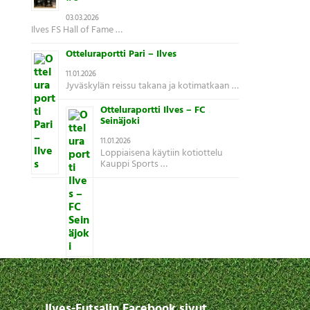
03.03.2026
Ilves FS Hall of Fame …
Otteluraportti Pari – Ilves
11.01.2026
Jyväskylän reissu takana ja kotimatkaan …
Otteluraportti Ilves – FC
Seinäjoki
11.01.2026
Loppiaisena käytiin kotiottelu
Kauppi Sports …
Ilves-Futsalin Facebook sivut