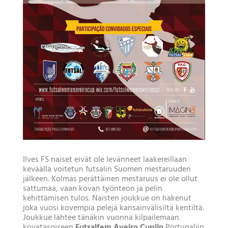
Ilves FS naiset eivät ole levänneet laakereillaan
keväällä voitetun futsalin Suomen mestaruuden
jälkeen. Kolmas perättäinen mestaruus ei ole ollut
sattumaa, vaan kovan työnteon ja pelin
kehittämisen tulos. Naisten joukkue on hakenut
joka vuosi kovempia pelejä kansainvälisiltä kentiltä.
Joukkue lähtee tänäkin vuonna kilpailemaan
kovatasoiseen
Futsalfem Aveiro Cupiin
Portugaliin