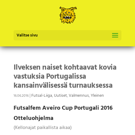
Valitse sivu
Ilveksen naiset kohtaavat kovia
vastuksia Portugalissa
kansainvälisessä turnauksessa
|
Futsal-Liiga
,
Uutiset
,
Valmennus
,
Yleinen
16.06.2016
Futsalfem Aveiro Cup Portugali 2016
Otteluohjelma
(Kellonajat paikallista aikaa)