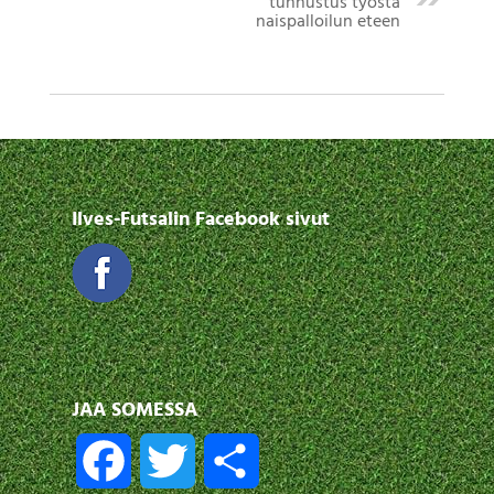
tunnustus työstä
naispalloilun eteen
Ilves-Futsalin Facebook sivut
JAA SOMESSA
F
T
S