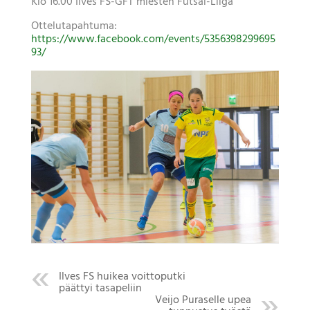
Klo 16.00 Ilves FS-GFT miesten Futsal-Liiga
Ottelutapahtuma:
https://www.facebook.com/events/5356398299695
93/
Ilves FS huikea voittoputki
päättyi tasapeliin
Veijo Puraselle upea