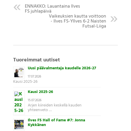
ENNAKKO: Lauantaina Ilves
FS juhlapäivä
Vaikeuksien kautta voittoon
- Ilves FS-YIlves 6-2 Naisten
Futsal-Liiga
Tuoreimmat uutiset
Uusi päävalmentaja kaudelle 2026-27
17.07.2026
Kausi 2025-26
Kausi 2025-26
15.07.2026
Arjen kiireiden keskellä kauden
yhteenveto …
Ilves FS Hall of Fame #7: Jonna
Kykkänen