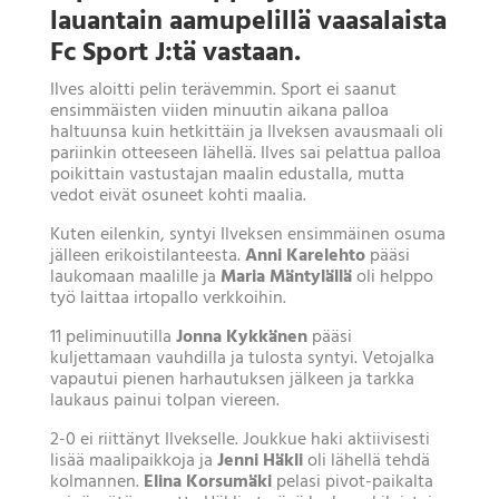
lauantain aamupelillä vaasalaista
Fc Sport J:tä vastaan.
Ilves aloitti pelin terävemmin. Sport ei saanut
ensimmäisten viiden minuutin aikana palloa
haltuunsa kuin hetkittäin ja Ilveksen avausmaali oli
pariinkin otteeseen lähellä. Ilves sai pelattua palloa
poikittain vastustajan maalin edustalla, mutta
vedot eivät osuneet kohti maalia.
Kuten eilenkin, syntyi Ilveksen ensimmäinen osuma
jälleen erikoistilanteesta.
Anni Karelehto
pääsi
laukomaan maalille ja
Maria Mäntylällä
oli helppo
työ laittaa irtopallo verkkoihin.
11 peliminuutilla
Jonna Kykkänen
pääsi
kuljettamaan vauhdilla ja tulosta syntyi. Vetojalka
vapautui pienen harhautuksen jälkeen ja tarkka
laukaus painui tolpan viereen.
2-0 ei riittänyt Ilvekselle. Joukkue haki aktiivisesti
lisää maalipaikkoja ja
Jenni Häkli
oli lähellä tehdä
kolmannen.
Elina Korsumäki
pelasi pivot-paikalta