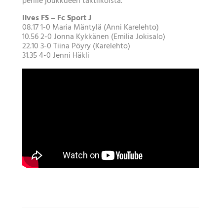
perille joukkueen taktiikoista.
Ilves FS – Fc Sport J
08.17 1-0 Maria Mäntylä (Anni Karelehto)
10.56 2-0 Jonna Kykkänen (Emilia Jokisalo)
22.10 3-0 Tiina Pöyry (Karelehto)
31.35 4-0 Jenni Häkli