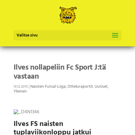
Valitse sivu
Ilves nollapeliin Fc Sport J:tä
vastaan
|
Naisten Futsal-Liiga
,
Otteluraportit
,
Uutiset
,
19.12.2015
Yleinen
Ilves FS naisten
tuplaviikonloppu jatkui