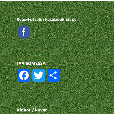
Ilves-Futsalin Facebook sivut
JAA SOMESSA
F
T
S
a
w
h
c
i
a
Videot / kuvat
e
t
r