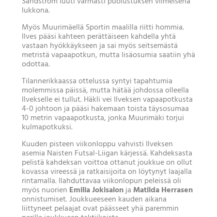
Sandström luuti varmasti puolustuksen viimeisenä
lukkona.
Myös Muurimäellä Sportin maalilla riitti hommia.
Ilves pääsi kahteen perättäiseen kahdella yhtä
vastaan hyökkäykseen ja sai myös seitsemästä
metristä vapaapotkun, mutta lisäosumia saatiin yhä
odottaa.
Tilannerikkaassa ottelussa syntyi tapahtumia
molemmissa päissä, mutta hätää johdossa olleella
Ilvekselle ei tullut. Häkli vei Ilveksen vapaapotkusta
4-0 johtoon ja pääsi hakemaan toista täysosumaa
10 metrin vapaapotkusta, jonka Muurimäki torjui
kulmapotkuksi.
Kuuden pisteen viikonloppu vahvisti Ilveksen
asemia Naisten Futsal-Liigan kärjessä. Kahdeksasta
pelistä kahdeksan voittoa ottanut joukkue on ollut
kovassa vireessä ja ratkaisijoita on löytynyt laajalla
rintamalla. Ilahduttavaa viikonlopun peleissä oli
myös nuorien
Emilia Jokisalon
ja
Matilda Herrasen
onnistumiset. Joukkueeseen kauden aikana
liittyneet pelaajat ovat päässeet yhä paremmin