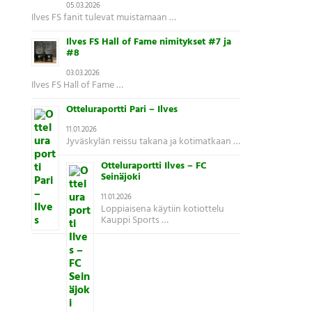
05.03.2026
Ilves FS fanit tulevat muistamaan …
Ilves FS Hall of Fame nimitykset #7 ja
#8
03.03.2026
Ilves FS Hall of Fame …
Otteluraportti Pari – Ilves
11.01.2026
Jyväskylän reissu takana ja kotimatkaan …
Otteluraportti Ilves – FC
Seinäjoki
11.01.2026
Loppiaisena käytiin kotiottelu
Kauppi Sports …