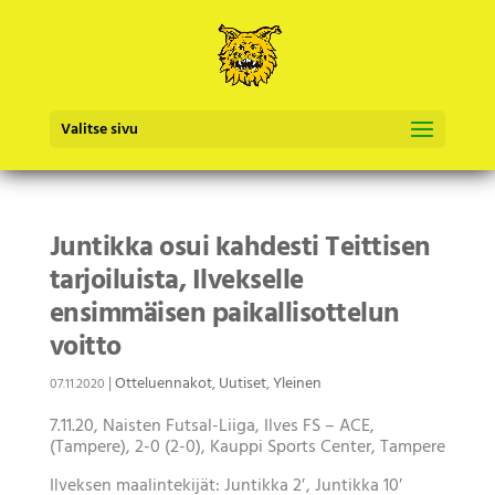
Valitse sivu
Juntikka osui kahdesti Teittisen
tarjoiluista, Ilvekselle
ensimmäisen paikallisottelun
voitto
|
Otteluennakot
,
Uutiset
,
Yleinen
07.11.2020
7.11.20, Naisten Futsal-Liiga, Ilves FS – ACE,
(Tampere), 2-0 (2-0), Kauppi Sports Center, Tampere
Ilveksen maalintekijät: Juntikka 2′, Juntikka 10′