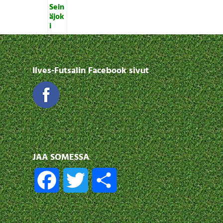
Ilves-Futsalin Facebook sivut
JAA SOMESSA
F
T
S
a
w
h