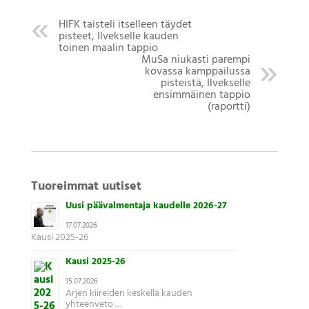
HIFK taisteli itselleen täydet
pisteet, Ilvekselle kauden
toinen maalin tappio
MuSa niukasti parempi
kovassa kamppailussa
pisteistä, Ilvekselle
ensimmäinen tappio
(raportti)
Tuoreimmat uutiset
Uusi päävalmentaja kaudelle 2026-27
17.07.2026
Kausi 2025-26
Kausi 2025-26
15.07.2026
Arjen kiireiden keskellä kauden
yhteenveto …