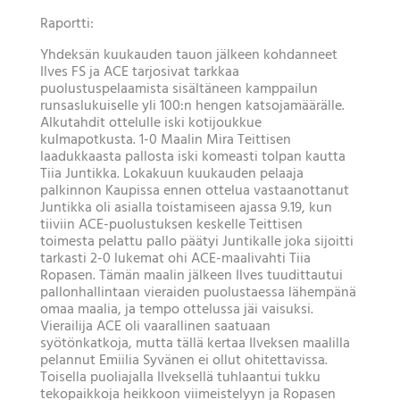
Raportti:
Yhdeksän kuukauden tauon jälkeen kohdanneet
Ilves FS ja ACE tarjosivat tarkkaa
puolustuspelaamista sisältäneen kamppailun
runsaslukuiselle yli 100:n hengen katsojamäärälle.
Alkutahdit ottelulle iski kotijoukkue
kulmapotkusta. 1-0 Maalin Mira Teittisen
laadukkaasta pallosta iski komeasti tolpan kautta
Tiia Juntikka. Lokakuun kuukauden pelaaja
palkinnon Kaupissa ennen ottelua vastaanottanut
Juntikka oli asialla toistamiseen ajassa 9.19, kun
tiiviin ACE-puolustuksen keskelle Teittisen
toimesta pelattu pallo päätyi Juntikalle joka sijoitti
tarkasti 2-0 lukemat ohi ACE-maalivahti Tiia
Ropasen. Tämän maalin jälkeen Ilves tuudittautui
pallonhallintaan vieraiden puolustaessa lähempänä
omaa maalia, ja tempo ottelussa jäi vaisuksi.
Vierailija ACE oli vaarallinen saatuaan
syötönkatkoja, mutta tällä kertaa Ilveksen maalilla
pelannut Emiilia Syvänen ei ollut ohitettavissa.
Toisella puoliajalla Ilveksellä tuhlaantui tukku
tekopaikkoja heikkoon viimeistelyyn ja Ropasen