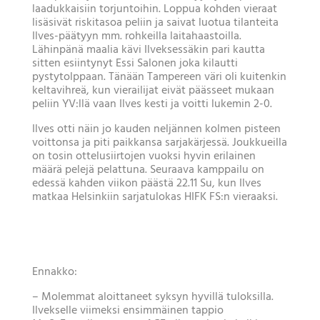
laadukkaisiin torjuntoihin. Loppua kohden vieraat
lisäsivät riskitasoa peliin ja saivat luotua tilanteita
Ilves-päätyyn mm. rohkeilla laitahaastoilla.
Lähinpänä maalia kävi Ilveksessäkin pari kautta
sitten esiintynyt Essi Salonen joka kilautti
pystytolppaan. Tänään Tampereen väri oli kuitenkin
keltavihreä, kun vierailijat eivät päässeet mukaan
peliin YV:llä vaan Ilves kesti ja voitti lukemin 2-0.
Ilves otti näin jo kauden neljännen kolmen pisteen
voittonsa ja piti paikkansa sarjakärjessä. Joukkueilla
on tosin ottelusiirtojen vuoksi hyvin erilainen
määrä pelejä pelattuna. Seuraava kamppailu on
edessä kahden viikon päästä 22.11 Su, kun Ilves
matkaa Helsinkiin sarjatulokas HIFK FS:n vieraaksi.
Ennakko:
– Molemmat aloittaneet syksyn hyvillä tuloksilla.
Ilvekselle viimeksi ensimmäinen tappio