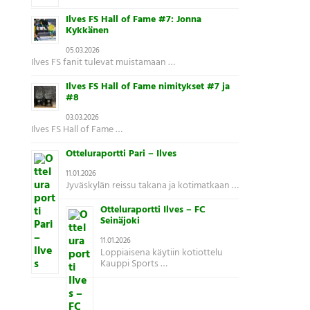
Ilves FS Hall of Fame #7: Jonna
Kykkänen
05.03.2026
Ilves FS fanit tulevat muistamaan …
Ilves FS Hall of Fame nimitykset #7 ja
#8
03.03.2026
Ilves FS Hall of Fame …
Otteluraportti Pari – Ilves
11.01.2026
Jyväskylän reissu takana ja kotimatkaan …
Otteluraportti Ilves – FC
Seinäjoki
11.01.2026
Loppiaisena käytiin kotiottelu
Kauppi Sports …