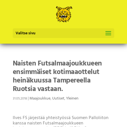
Valitse sivu
Naisten Futsalmaajoukkueen
ensimmäiset kotimaaottelut
heinäkuussa Tampereella
Ruotsia vastaan.
|
Maajoukkue
,
Uutiset
,
Yleinen
31.05.2018
Ilves FS järjestää yhteistyössä Suomen Palloliiton
kanssa naisten Futsalmaajoukkueen