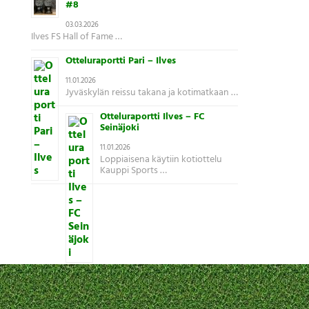
#8
03.03.2026
Ilves FS Hall of Fame …
Otteluraportti Pari – Ilves
11.01.2026
Jyväskylän reissu takana ja kotimatkaan …
Otteluraportti Ilves – FC
Seinäjoki
11.01.2026
Loppiaisena käytiin kotiottelu
Kauppi Sports …