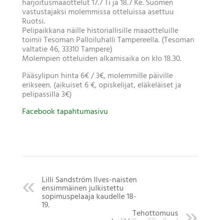
harjoitusmaaottelut 17.7 Ti ja 18.7 Ke. Suomen
vastustajaksi molemmissa otteluissa asettuu
Ruotsi.
Pelipaikkana näille historiallisille maaotteluille
toimii Tesoman Palloiluhalli Tampereella. (Tesoman
valtatie 46, 33310 Tampere)
Molempien otteluiden alkamisaika on klo 18.30.
Pääsylipun hinta 6€ / 3€, molemmille päiville
erikseen. (aikuiset 6 €, opiskelijat, eläkeläiset ja
pelipassilla 3€)
Facebook tapahtumasivu
Lilli Sandström Ilves-naisten
ensimmäinen julkistettu
sopimuspelaaja kaudelle 18-
19.
Tehottomuus