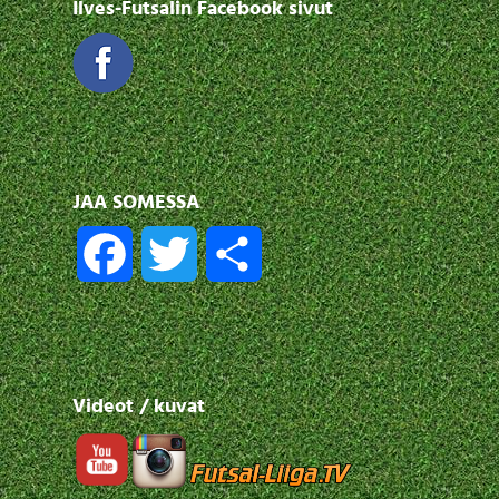
Ilves-Futsalin Facebook sivut
JAA SOMESSA
F
T
S
a
w
h
c
i
a
Videot / kuvat
e
t
r
b
t
e