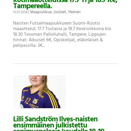
kotimaaotteluissa 17.7 Ti ja 18.7 Ke,
Tampereella.
|
Maajoukkue
,
Uutiset
,
Yleinen
13.07.2018
Naisten Futsalmaajoukkueen Suomi-Ruotsi
maaottelut. 17.7 Tiistaina ja 18.7 Keskiviikkona klo
18.30 Tesoman Palloiluhalli, Tampere. Lippujen
hinnat: Aikuiset 6€, Opiskelijat, eläkeläiset &
pelipassilla: 3€...
Lilli Sandström Ilves-naisten
ensimmäinen julkistettu