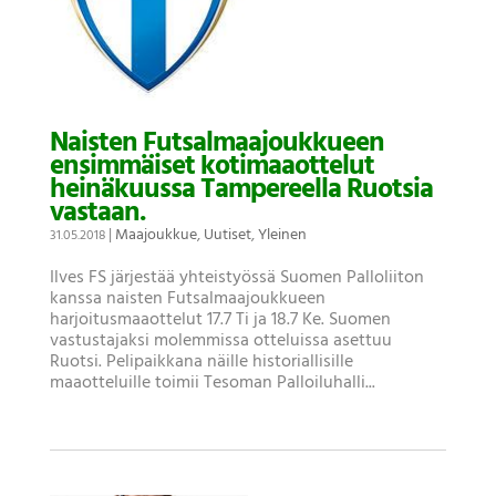
Naisten Futsalmaajoukkueen
ensimmäiset kotimaaottelut
heinäkuussa Tampereella Ruotsia
vastaan.
|
Maajoukkue
,
Uutiset
,
Yleinen
31.05.2018
Ilves FS järjestää yhteistyössä Suomen Palloliiton
kanssa naisten Futsalmaajoukkueen
harjoitusmaaottelut 17.7 Ti ja 18.7 Ke. Suomen
vastustajaksi molemmissa otteluissa asettuu
Ruotsi. Pelipaikkana näille historiallisille
maaotteluille toimii Tesoman Palloiluhalli...