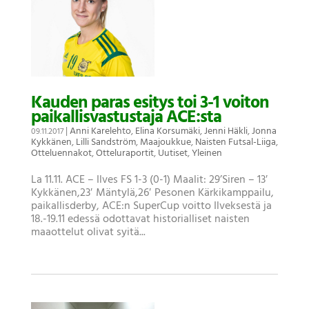
Kauden paras esitys toi 3-1 voiton
paikallisvastustaja ACE:sta
|
Anni Karelehto
,
Elina Korsumäki
,
Jenni Häkli
,
Jonna
09.11.2017
Kykkänen
,
Lilli Sandström
,
Maajoukkue
,
Naisten Futsal-Liiga
,
Otteluennakot
,
Otteluraportit
,
Uutiset
,
Yleinen
La 11.11. ACE – Ilves FS 1-3 (0-1) Maalit: 29’Siren – 13′
Kykkänen,23′ Mäntylä,26′ Pesonen Kärkikamppailu,
paikallisderby, ACE:n SuperCup voitto Ilveksestä ja
18.-19.11 edessä odottavat historialliset naisten
maaottelut olivat syitä...