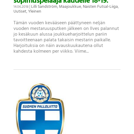
sopimuspelaaja kaudelle 18-19.
|
Lilli Sandström
,
Maajoukkue
,
Naisten Futsal-Liiga
,
14.06.2018
Uutiset
,
Yleinen
Tämän vuoden kevääseen päättyneen neljän
vuoden mestaruusputken jälkeen on Ilves palannut
jo kesäkuun alussa joukkueharjoittelun pariin
tavoitteenaan palata takaisin mestarin paikalle.
Harjoituksia on näin avauskuukautena ollut
kahdesta kolmeen per viikko. Viime...