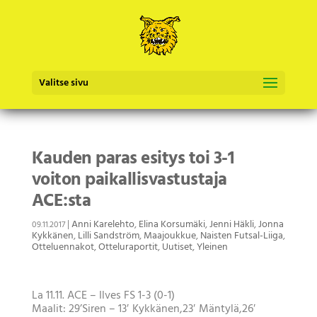
Valitse sivu
Kauden paras esitys toi 3-1
voiton paikallisvastustaja
ACE:sta
|
Anni Karelehto
,
Elina Korsumäki
,
Jenni Häkli
,
Jonna
09.11.2017
Kykkänen
,
Lilli Sandström
,
Maajoukkue
,
Naisten Futsal-Liiga
,
Otteluennakot
,
Otteluraportit
,
Uutiset
,
Yleinen
La 11.11. ACE – Ilves FS 1-3 (0-1)
Maalit: 29’Siren – 13′ Kykkänen,23′ Mäntylä,26′