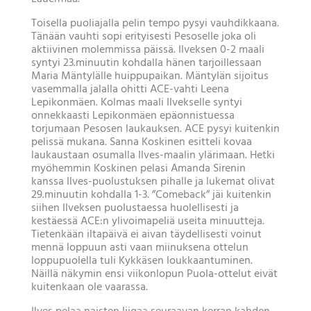
Toisella puoliajalla pelin tempo pysyi vauhdikkaana.
Tänään vauhti sopi erityisesti Pesoselle joka oli
aktiivinen molemmissa päissä. Ilveksen 0-2 maali
syntyi 23.minuutin kohdalla hänen tarjoillessaan
Maria Mäntylälle huippupaikan. Mäntylän sijoitus
vasemmalla jalalla ohitti ACE-vahti Leena
Lepikonmäen. Kolmas maali Ilvekselle syntyi
onnekkaasti Lepikonmäen epäonnistuessa
torjumaan Pesosen laukauksen. ACE pysyi kuitenkin
pelissä mukana. Sanna Koskinen esitteli kovaa
laukaustaan osumalla Ilves-maalin ylärimaan. Hetki
myöhemmin Koskinen pelasi Amanda Sirenin
kanssa Ilves-puolustuksen pihalle ja lukemat olivat
29.minuutin kohdalla 1-3. ”Comeback” jäi kuitenkin
siihen Ilveksen puolustaessa huolellisesti ja
kestäessä ACE:n ylivoimapeliä useita minuutteja.
Tietenkään iltapäivä ei aivan täydellisesti voinut
mennä loppuun asti vaan miinuksena ottelun
loppupuolella tuli Kykkäsen loukkaantuminen.
Näillä näkymin ensi viikonlopun Puola-ottelut eivät
kuitenkaan ole vaarassa.