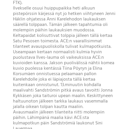
FTK).
Ilvekselle osuui huippupaikka heti alkuun
pistepörssin kärjessä nyt jo hetken viihtyneen Jenni
Häklin ohjatessa Anni Karelehodon laukauksen
säärellä tolppaan. Tämän jälkeen tapahtumia oli
molempiin päihin laukauksien muodossa.
Keltapaidat kolisuttivat tolppia jälleen tällä kertaa
Satu Pesosen toimesta. ACE:n vaarallisimmat
tilanteet avauspuoliskolla tulivat kulmapotkuista.
Useampaan kertaan normaalisti kulmia hyvin
puolustava Ilves-lauma oli vaikeuksissa ACE:n
kuvioiden kanssa. Jakson puolivälissä nähtii komea
kuvio puolessa kentässä Tiina Pöyryn ja Elina
Korsumäen onnistuessa pelaamaan pallon
Karelehdolle joka ei läpiajosta tällä kertaa
kuitenkaan onnistunut. 13.minuutin kohdalla
maalivahti Sandströmin pitkä avaus tavoitti Jonna
Kykkäsen joka taituroi upean maalin. Keskittyneen
haltuunoton jälkeen tarkka laukaus vasemmalla
jalalla oikean tolpan kautta maaliin.
Avausmaalin jälkeen tilanteita riitti molempiin
päihin. Lähimpänä maalia kävi ACE:sta
kulmapotkun päin Sandströmiä laukonut Sini
Lauermaa.