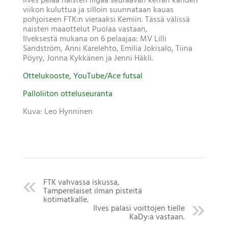
Ilves pelaa naisten liigaa seuraavan kerran kahden
viikon kuluttua ja silloin suunnataan kauas
pohjoiseen FTK:n vieraaksi Kemiin. Tässä välissä
naisten maaottelut Puolaa vastaan,
Ilveksestä mukana on 6 pelaajaa: MV Lilli
Sandström, Anni Karelehto, Emilia Jokisalo, Tiina
Pöyry, Jonna Kykkänen ja Jenni Häkli.
Ottelukooste, YouTube/Ace futsal
Palloliiton otteluseuranta
Kuva: Leo Hynninen
FTK vahvassa iskussa,
Tamperelaiset ilman pisteitä
kotimatkalle.
Ilves palasi voittojen tielle
KaDy:a vastaan.