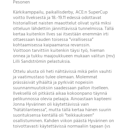
Pesonen
Kärkikamppailu, paikallisderby, ACE:n SuperCup
voitto Ilveksestä ja 18.-19.11 edessä odottavat
historialliset naisten maaottelut olivat syitä miksi
otteluun lähdettiin jännittävissä tunnelmissa. Tällä
kertaa kuitenkin Ilves sai itsestään enemmän irti
ottaessaan kauden toisessa ”virallisessa”
kohtaamisessa kaipaamansa revanssin.
Voittoon tarvittiin kuitenkin täysi työ, hieman
onnea ja tukku maajoukkueen mukaan valitun (mv)
Lilli Sandströmin pelastuksia.
Ottelu alusta oli heti nähtävissä mikä pelin vauhti
ja vaatimustaso tulee olemaan. Molemmat
prässäsivät ylhäältä ja pyrkivät nopeisiin
suunnanmuutoksiin saadessaan pallon itselleen.
Ilveksellä oli pitkästä aikaa kokoonpano täynnä
pelikunnossa olevia pelaajia. Ainoastaan kapteeni
Jonna Hyvärinen oli käytettävissä vain
”hätätilanteessa”, mutta tällä kertaa hänen suurin
suorituksensa kentällä oli ”teikkaukseen”
osallistuminen. Kahden viikon päästä Hyvärinen on
toivottavasti käytettävissä normaaliin tapaan (vs