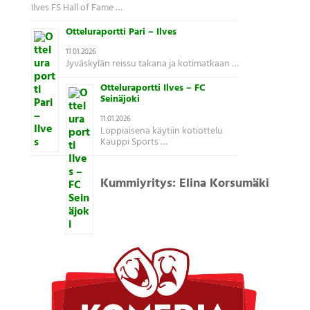
Ilves FS Hall of Fame …
Otteluraportti Pari – Ilves
11.01.2026
Jyväskylän reissu takana ja kotimatkaan …
Otteluraportti Ilves – FC
Seinäjoki
11.01.2026
Loppiaisena käytiin kotiottelu
Kauppi Sports …
Kummiyritys: Elina Korsumäki