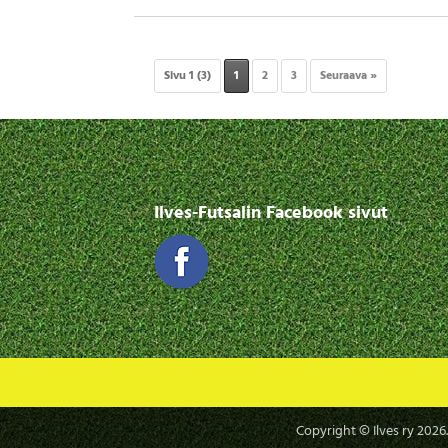
Sivu 1 (3)
1
2
3
Seuraava »
Ilves-Futsalin Facebook sivut
Copyright © Ilves ry
2026