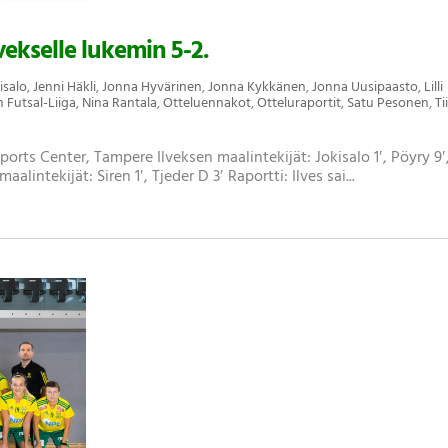
ekselle lukemin 5-2.
isalo
,
Jenni Häkli
,
Jonna Hyvärinen
,
Jonna Kykkänen
,
Jonna Uusipaasto
,
Lilli
n Futsal-Liiga
,
Nina Rantala
,
Otteluennakot
,
Otteluraportit
,
Satu Pesonen
,
Ti
Sports Center, Tampere Ilveksen maalintekijät: Jokisalo 1′, Pöyry 9′
lintekijät: Siren 1′, Tjeder D 3′ Raportti: Ilves sai...