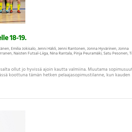
le 18-19.
yvänen
,
Emilia Jokisalo
,
Jenni Häkli
,
Jenni Rantonen
,
Jonna Hyvärinen
,
Jonna
erranen
,
Naisten Futsal-Liiga
,
Nina Rantala
,
Pinja Peuramäki
,
Satu Pesonen
,
T
 osalta ollut jo hyvissä ajoin kautta valmiina. Muutama sopimusuu
a tässä koottuna tämän hetken pelaajasopimustilanne, kun kauden