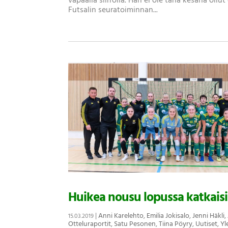
vapaalla siirrolla. Hän ei ole tänä kesänä ollu
Futsalin seuratoiminnan...
Huikea nousu lopussa katkaisi
|
Anni Karelehto
,
Emilia Jokisalo
,
Jenni Häkli
,
15.03.2019
Otteluraportit
,
Satu Pesonen
,
Tiina Pöyry
,
Uutiset
,
Yl