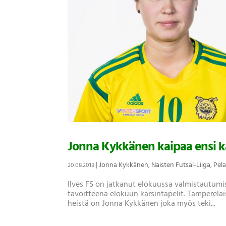
Jonna Kykkänen kaipaa ensi k
|
Jonna Kykkänen
,
Naisten Futsal-Liiga
,
Pela
20.08.2018
Ilves FS on jatkanut elokuussa valmistautumis
tavoitteena elokuun karsintapelit. Tamperelais
heistä on Jonna Kykkänen joka myös teki...