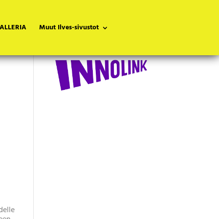
ALLERIA
Muut Ilves-sivustot
Kummiyritys: Jonna
Kykkänen
delle