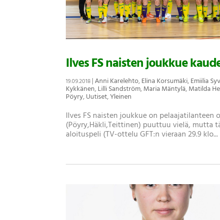
Ilves FS naisten joukkue kaudel
|
Anni Karelehto
,
Elina Korsumäki
,
Emiilia S
19.09.2018
Kykkänen
,
Lilli Sandström
,
Maria Mäntylä
,
Matilda H
Pöyry
,
Uutiset
,
Yleinen
Ilves FS naisten joukkue on pelaajatilanteen
(Pöyry,Häkli,Teittinen) puuttuu vielä, mutt
aloituspeli (TV-ottelu GFT:n vieraan 29.9 klo...