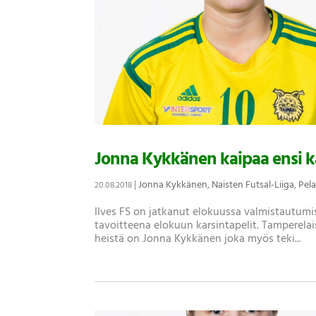
Jonna Kykkänen kaipaa ensi ka
|
Jonna Kykkänen
,
Naisten Futsal-Liiga
,
Pela
20.08.2018
Ilves FS on jatkanut elokuussa valmistautumis
tavoitteena elokuun karsintapelit. Tamperelais
heistä on Jonna Kykkänen joka myös teki...