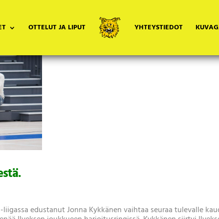
ET
OTTELUT JA LIPUT
YHTEYSTIEDOT
KUVAG
stä.
al-liigassa edustanut Jonna Kykkänen vaihtaa seuraa tulevalle kau