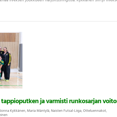
t enää Ilveksen joukkueen harjoitusringissä. Kykkänen siirtyi Ilvek
 tappioputken ja varmisti runkosarjan voito
Jonna Kykkänen
,
Maria Mäntylä
,
Naisten Futsal-Liiga
,
Otteluennakot
,
einen