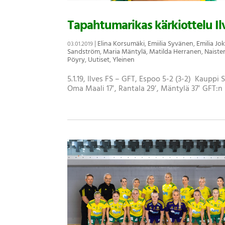
Tapahtumarikas kärkiottelu Ilv
|
Elina Korsumäki
,
Emiilia Syvänen
,
Emilia Jok
03.01.2019
Sandström
,
Maria Mäntylä
,
Matilda Herranen
,
Naiste
Pöyry
,
Uutiset
,
Yleinen
5.1.19, Ilves FS – GFT, Espoo 5-2 (3-2) Kauppi 
Oma Maali 17′, Rantala 29′, Mäntylä 37′ GFT:n maa