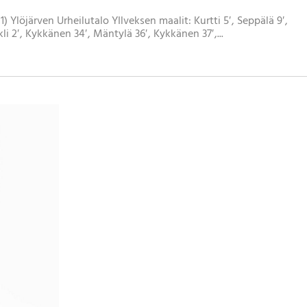
(2-1) Ylöjärven Urheilutalo YIlveksen maalit: Kurtti 5′, Seppälä 9′,
li 2′, Kykkänen 34′, Mäntylä 36′, Kykkänen 37′,...