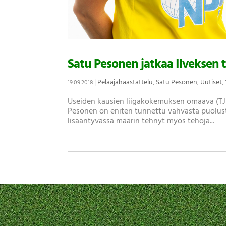
Satu Pesonen jatkaa Ilveksen ta
|
Pelaajahaastattelu
,
Satu Pesonen
,
Uutiset
,
19.09.2018
Useiden kausien liigakokemuksen omaava (TJK
Pesonen on eniten tunnettu vahvasta puolust
lisääntyvässä määrin tehnyt myös tehoja...