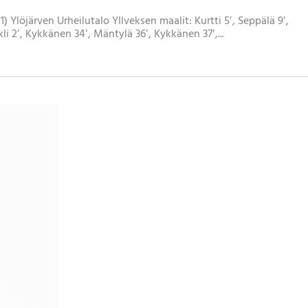
(2-1) Ylöjärven Urheilutalo YIlveksen maalit: Kurtti 5′, Seppälä 9′,
li 2′, Kykkänen 34′, Mäntylä 36′, Kykkänen 37′,...