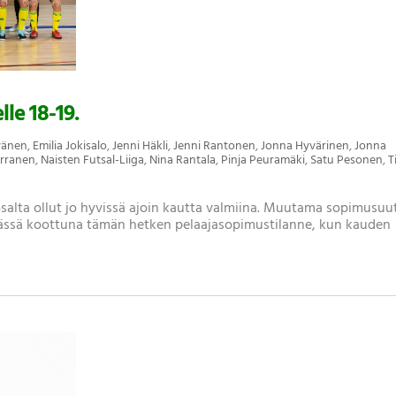
le 18-19.
yvänen
,
Emilia Jokisalo
,
Jenni Häkli
,
Jenni Rantonen
,
Jonna Hyvärinen
,
Jonna
erranen
,
Naisten Futsal-Liiga
,
Nina Rantala
,
Pinja Peuramäki
,
Satu Pesonen
,
T
 osalta ollut jo hyvissä ajoin kautta valmiina. Muutama sopimusuu
a tässä koottuna tämän hetken pelaajasopimustilanne, kun kauden