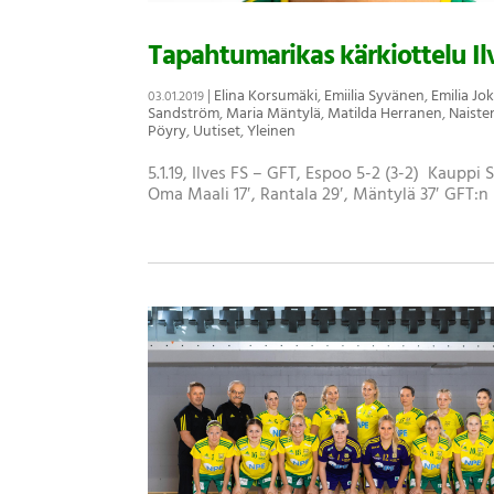
Tapahtumarikas kärkiottelu Ilv
|
Elina Korsumäki
,
Emiilia Syvänen
,
Emilia Jok
03.01.2019
Sandström
,
Maria Mäntylä
,
Matilda Herranen
,
Naiste
Pöyry
,
Uutiset
,
Yleinen
5.1.19, Ilves FS – GFT, Espoo 5-2 (3-2) Kauppi 
Oma Maali 17′, Rantala 29′, Mäntylä 37′ GFT:n maa