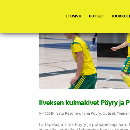
ETUSIVU
UUTISET
JOUKKUE
Ilveksen kulmakivet Pöyry ja 
|
Satu Pesonen
,
Tiina Pöyry
,
Uutiset
,
Yleinen
04.10.2019
Laitapelaaja Tiina Pöyry ja pohjapelaaja Satu