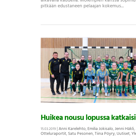
alkavalla kaudella. Molempien kanssa sopimuk
pitkään edustaneen pelaajan kokemus...
Huikea nousu lopussa katkaisi
|
Anni Karelehto
,
Emilia Jokisalo
,
Jenni Häkli
,
15.03.2019
Otteluraportit
,
Satu Pesonen
,
Tiina Pöyry
,
Uutiset
,
Yl