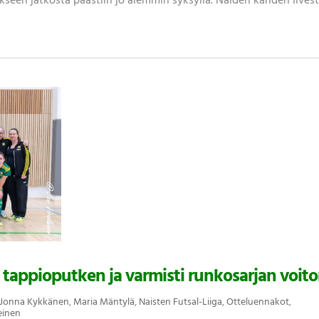
seen jatkosta päästiin jo aiemmin syksyllä. Näiden kahden Ilves
 tappioputken ja varmisti runkosarjan voito
Jonna Kykkänen
,
Maria Mäntylä
,
Naisten Futsal-Liiga
,
Otteluennakot
,
einen