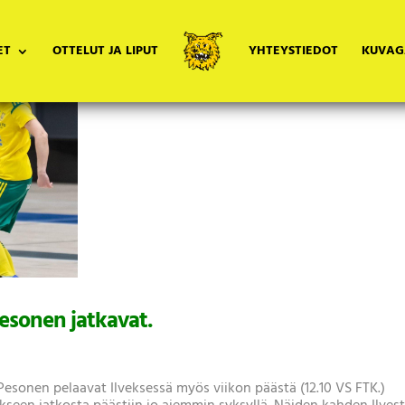
ET
OTTELUT JA LIPUT
YHTEYSTIEDOT
KUVAG
Pesonen jatkavat.
 Pesonen pelaavat Ilveksessä myös viikon päästä (12.10 VS FTK.)