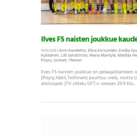
Ilves FS naisten joukkue kaudel
|
Anni Karelehto
,
Elina Korsumäki
,
Emiilia S
19.09.2018
Kykkänen
,
Lilli Sandström
,
Maria Mäntylä
,
Matilda H
Pöyry
,
Uutiset
,
Yleinen
Ilves FS naisten joukkue on pelaajatilanteen
(Pöyry,Häkli,Teittinen) puuttuu vielä, mutt
aloituspeli (TV-ottelu GFT:n vieraan 29.9 klo...