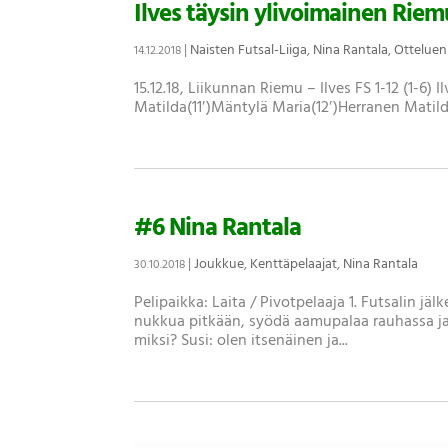
Ilves täysin ylivoimainen Riem
|
Naisten Futsal-Liiga
,
Nina Rantala
,
Ottelue
14.12.2018
15.12.18, Liikunnan Riemu – Ilves FS 1-12 (1-6)
Matilda(11′)Mäntylä Maria(12′)Herranen Matild
#6 Nina Rantala
|
Joukkue
,
Kenttäpelaajat
,
Nina Rantala
30.10.2018
Pelipaikka: Laita / Pivotpelaaja 1. Futsalin jä
nukkua pitkään, syödä aamupalaa rauhassa ja k
miksi? Susi: olen itsenäinen ja...