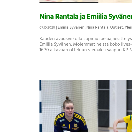
Nina Rantala ja Emiilia Syväne
|
Emiilia Syvänen
,
Nina Rantala
,
Uutiset
,
Yle
07.10.2020
Kauden avausviikolla sopimuspelaajaesittelys
Emiilia Syvänen. Molemmat heistä koko Ilves-
16.30 alkavaan otteluun vieraaksi saapuu KP-V.