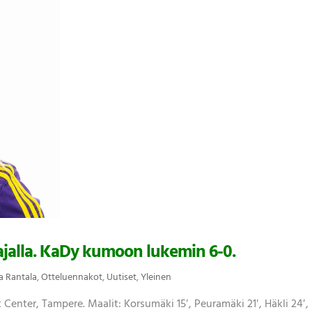
liajalla. KaDy kumoon lukemin 6-0.
a Rantala
,
Otteluennakot
,
Uutiset
,
Yleinen
t Center, Tampere. Maalit: Korsumäki 15′, Peuramäki 21′, Häkli 24′,