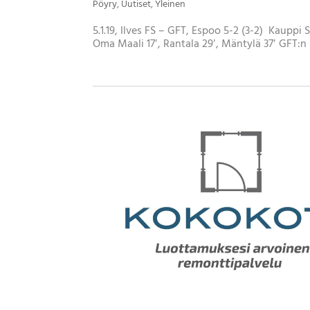
Pöyry
,
Uutiset
,
Yleinen
5.1.19, Ilves FS – GFT, Espoo 5-2 (3-2) Kauppi 
Oma Maali 17′, Rantala 29′, Mäntylä 37′ GFT:n maa