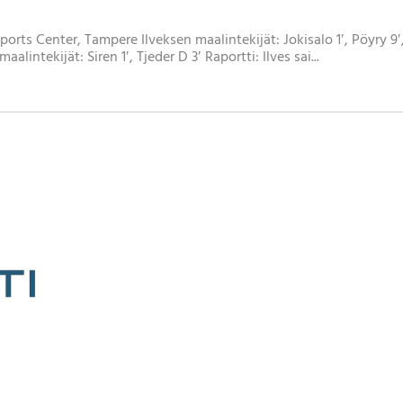
Sports Center, Tampere Ilveksen maalintekijät: Jokisalo 1′, Pöyry 9′
lintekijät: Siren 1′, Tjeder D 3′ Raportti: Ilves sai...