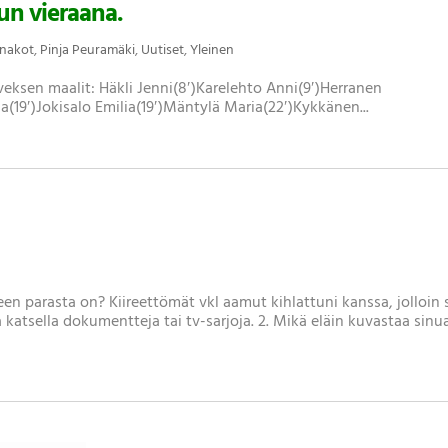
un vieraana.
nnakot
,
Pinja Peuramäki
,
Uutiset
,
Yleinen
 Ilveksen maalit: Häkli Jenni(8′)Karelehto Anni(9′)Herranen
a(19′)Jokisalo Emilia(19′)Mäntylä Maria(22′)Kykkänen...
lkeen parasta on? Kiireettömät vkl aamut kihlattuni kanssa, jolloin 
atsella dokumentteja tai tv-sarjoja. 2. Mikä eläin kuvastaa sinua