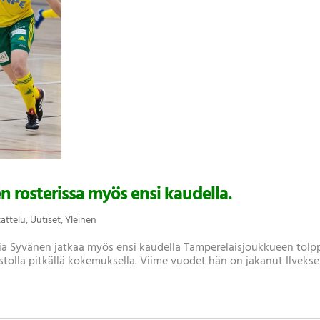
en rosterissa myös ensi kaudella.
attelu
,
Uutiset
,
Yleinen
ilia Syvänen jatkaa myös ensi kaudella Tamperelaisjoukkueen tolp
stolla pitkällä kokemuksella. Viime vuodet hän on jakanut Ilveks