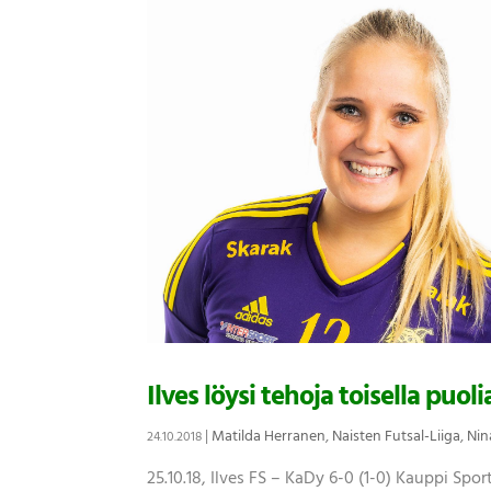
Ilves löysi tehoja toisella puo
|
Matilda Herranen
,
Naisten Futsal-Liiga
,
Nin
24.10.2018
25.10.18, Ilves FS – KaDy 6-0 (1-0) Kauppi Spor