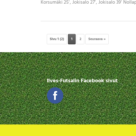
Korsumäki 25′, Jokisalo 27′, Jokisalo 39′ Nolla
Sivu 1 (2)
1
2
Seuraava »
Ilves-Futsalin Facebook sivut