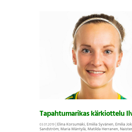
Tapahtumarikas kärkiottelu Ilv
|
Elina Korsumäki
,
Emiilia Syvänen
,
Emilia Jok
03.01.2019
Sandström
,
Maria Mäntylä
,
Matilda Herranen
,
Naiste