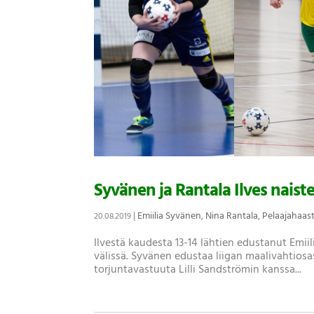
Syvänen ja Rantala Ilves naist
|
Emiilia Syvänen
,
Nina Rantala
,
Pelaajahaast
20.08.2019
Ilvestä kaudesta 13-14 lähtien edustanut Emi
välissä. Syvänen edustaa liigan maalivahtiosa
torjuntavastuuta Lilli Sandströmin kanssa...