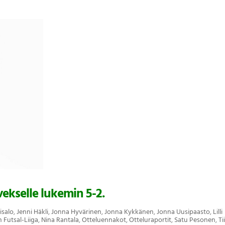
ekselle lukemin 5-2.
isalo
,
Jenni Häkli
,
Jonna Hyvärinen
,
Jonna Kykkänen
,
Jonna Uusipaasto
,
Lilli
n Futsal-Liiga
,
Nina Rantala
,
Otteluennakot
,
Otteluraportit
,
Satu Pesonen
,
Ti