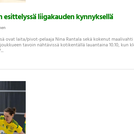
n esittelyssä liigakauden kynnyksellä
inen
sä ovat laita/pivot-pelaaja Nina Rantala sekä kokenut maalivahti
joukkueen tavoin nähtävissä kotikentällä lauantaina 10.10, kun k
..