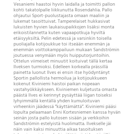
Vesaniemi haastoi hyvin laidalla ja toimitti pallon
kohti takatolpalle liikkunutta Rosendahlia. Pallo
ohjautui Sport-puolustajasta omaan maaliin ja
lukemat tasoittuivat. Tamperelaiset hukkasivat
lukuisten hyvien laukaisupaikkojen lisäksi monta
erikoistilannetta kuten vapaapotkuja hyviltä
etäisyyksiltä. Pelin edetessä ja varsinkin toisella
puoliajalla kotijoukkue toi itseään enemmän ja
enemmän voittokamppailuun mukaan Sandströmin
joutuessa venymään myös huipputorjuntoihin.
Ottelun viimeiset minuutit koituivat tällä kertaa
Ilveksen turmioksi. Edelleen korkealla prässillä
painetta luonut Ilves ei ensin itse hyödyntänyt
Sportin pallollista hermoilua ja kotijoukkueen
kokenut Kiviniemi haistoi paikan nopeaan
vastahyökkäykseen. Kiviniemen kuljetusta omasta
päästä Ilves ei kerinnyt pysäyttää liigan toiseksi
lyhyimmällä kentällä yhden kumuloituvan
virheenkin jäädessä ”käyttämättä”. Kiviniemi pääsi
lopulta pelaamaan Enni Kortesniemen kanssa hyvän
seinän josta pallo kutosen sisään ja verkkoihin
Sandströmin estelyistä huolimatta. Ilvekselle jäi
näin vain kaksi minuuttia aikaa tasoituksen