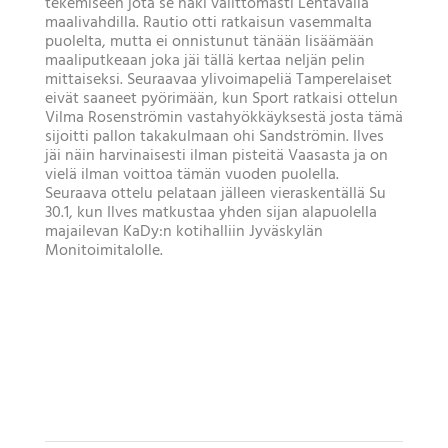
tekemiseen jota se haki välittömästi Lentävällä
maalivahdilla. Rautio otti ratkaisun vasemmalta
puolelta, mutta ei onnistunut tänään lisäämään
maaliputkeaan joka jäi tällä kertaa neljän pelin
mittaiseksi. Seuraavaa ylivoimapeliä Tamperelaiset
eivät saaneet pyörimään, kun Sport ratkaisi ottelun
Vilma Rosenströmin vastahyökkäyksestä josta tämä
sijoitti pallon takakulmaan ohi Sandströmin. Ilves
jäi näin harvinaisesti ilman pisteitä Vaasasta ja on
vielä ilman voittoa tämän vuoden puolella.
Seuraava ottelu pelataan jälleen vieraskentällä Su
30.1, kun Ilves matkustaa yhden sijan alapuolella
majailevan KaDy:n kotihalliin Jyväskylän
Monitoimitalolle.