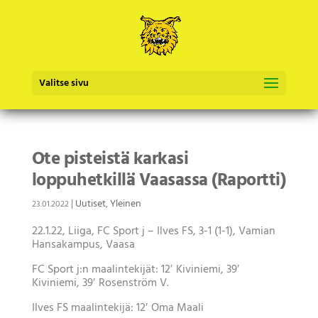
Valitse sivu
Ote pisteistä karkasi
loppuhetkillä Vaasassa (Raportti)
|
Uutiset
,
Yleinen
23.01.2022
22.1.22, Liiga, FC Sport j – Ilves FS, 3-1 (1-1), Vamian
Hansakampus, Vaasa
FC Sport j:n maalintekijät: 12′ Kiviniemi, 39′
Kiviniemi, 39′ Rosenström V.
Ilves FS maalintekijä: 12′ Oma Maali