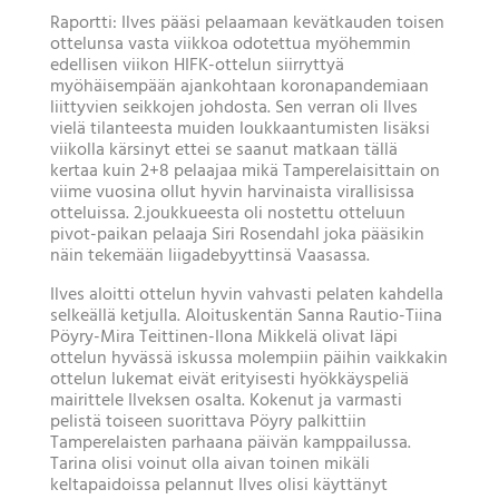
Raportti: Ilves pääsi pelaamaan kevätkauden toisen
ottelunsa vasta viikkoa odotettua myöhemmin
edellisen viikon HIFK-ottelun siirryttyä
myöhäisempään ajankohtaan koronapandemiaan
liittyvien seikkojen johdosta. Sen verran oli Ilves
vielä tilanteesta muiden loukkaantumisten lisäksi
viikolla kärsinyt ettei se saanut matkaan tällä
kertaa kuin 2+8 pelaajaa mikä Tamperelaisittain on
viime vuosina ollut hyvin harvinaista virallisissa
otteluissa. 2.joukkueesta oli nostettu otteluun
pivot-paikan pelaaja Siri Rosendahl joka pääsikin
näin tekemään liigadebyyttinsä Vaasassa.
Ilves aloitti ottelun hyvin vahvasti pelaten kahdella
selkeällä ketjulla. Aloituskentän Sanna Rautio-Tiina
Pöyry-Mira Teittinen-Ilona Mikkelä olivat läpi
ottelun hyvässä iskussa molempiin päihin vaikkakin
ottelun lukemat eivät erityisesti hyökkäyspeliä
mairittele Ilveksen osalta. Kokenut ja varmasti
pelistä toiseen suorittava Pöyry palkittiin
Tamperelaisten parhaana päivän kamppailussa.
Tarina olisi voinut olla aivan toinen mikäli
keltapaidoissa pelannut Ilves olisi käyttänyt