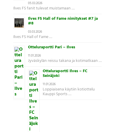
05.03.2026
Ilves FS fanit tulevat muistamaan …
Ilves FS Hall of Fame nimitykset #7 ja
#8
03.03.2026
Ilves FS Hall of Fame …
Otteluraportti Pari – Ilves
11.01.2026
Jyväskylän reissu takana ja kotimatkaan …
Otteluraportti Ilves – FC
Seinäjoki
11.01.2026
Loppiaisena käytiin kotiottelu
Kauppi Sports …