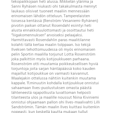
tekopaikkojaan heti alussa. Mikkelän ylärima ja
Sanni Ryhäsen niukasti ohi takakulmasta mennyt
laukaus olisivat tuoneet maaliin mennessään
erinomaisen lähdön otteluun. Tamperelaisten
toisessa kentässä (Renström-Vesaniemi-Ryhänen)
pivotin paikan ottanut Rosendahl esiintyi heti
alusta ennakkoluulottomasti ja osoittautui heti
”liigakomennuksen” arvoiseksi pelaajaksi.
Harmittavasti Rosendahlin paras maalitilanne
kolahti tällä kertaa maalin tolppaan. Iso tekijä
Ilveksen tehottomuudessa oli myös erinomaisen
pelin Sportin maalilla torjunut Lotta Rosenström
joka palkittiin myös kotijoukkueen parhaana.
Rosenström otti muutamia poikkeuksellisen hyviä
torjuntoja joita sarjan häntäpäässä koko kauden
majaillut kotijoukkue on varmasti kaivannut.
Maalejakin ottelussa nähtiin kuitenkin muutama
kappale. 11.minuutin kohdalla kotijoukkue onnistui
sahaamaan Ilves-puolustuksen omasta päästä
lähteneestä rajapotkusta luvattoman helposti
tilanteesta ulos ja maalille noussut Niina Kiviniemi
onnistui ohjaamaan pallon ohi Ilves-maalivahti Lilli
Sandströmin. Tämän maalin Ilves kuittasi kuitenkin
nopeasti, kun keskellä kautta mukaan tullut