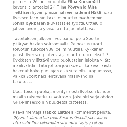
pisteessä. 26. peliminuutilla
Elina Korsumäki
kavensi tilanteeksi 2-1
Tiina Pöyryn
ja
Mira
Teittisen
hyvän prässin jälkeen ja
Jenni Häkli
nosti
Ilveksen tasoihin kaksi minuuttia myöhemmin
Jonna Kykkäsen
(kuvassa) esityöstä. Ottelu oli
jälleen avoin ja yleisöllä riitti jännitettävää.
Tasoituksen jälkeen Ilves painoi peliä Sportin
päätyyn hakien voittomaalia. Painostus tuotti
toivotun tuloksen 38. peliminuutilla. Kykkänen
päästi Ilveksen pinteestä ja muutti tulokseksi 2-3.
Kykkäsen yllättävä veto puolustajan jaloista yllätti
maalivahdin. Tätä johtoa joukkue oli kärsivällisesti
hakenut koko puoliajan eikä siitä oltu luopumassa,
vaikka Sport haki lentävällä maalivahdilla
tasoitusta.
Upea toisen puoliajan esitys nosti Ilveksen kahden
maalin takamatkalta voittoon, joka piti sarjajohdon
GFT/Prinsessoihin kuudessa pisteessä.
Päävalmentaja
Jaakko Laitisen
kommentit pelistä:
“Hyvin käännettiin peli. Ensimmäisellä jaksolla ei
oltu valmiina tekemään sitä mitä täytyy tehdä.