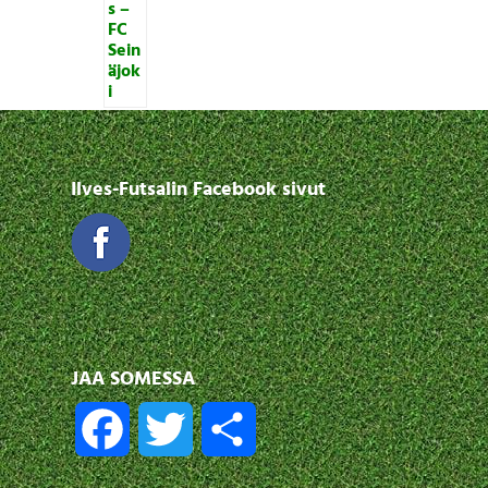
Ilves-Futsalin Facebook sivut
JAA SOMESSA
F
T
S
a
w
h