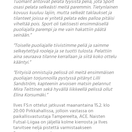
Tuomarit antoivat pelata fyysistä peliä, jota Sport
osasi pelata selkeästi meitä paremmin. Tietynlainen
kovuus kuuluu lajiin, mutta selkeät taklaukset ja
tilanteet joissa ei yritetä pelata edes palloa pitäisi
viheltää pois. Sport oli taktisesti ensimmäisellä
puoliajalla parempi ja me vain hakattiin päätä
seinään.”
”Toiselle puoliajalle tiivistimme peliä ja saimme
selkeytettyä rooleja ja se tuotti tulosta. Pelattiin
aina seuraava tilanne kerrallaan ja siitä koko ottelu
kääntyi.”
”Erityisiä onnistujia pelissä oli meitä ensimmäisen
puoliajan torjunnoilla pystyssä pitänyt Lilli
Sandström, kapteenin arvoisen matsin pelannut
Mira Teittinen sekä hyvällä liikkeellä pelissä ollut
Elina Korsumäki.”
Ilves FS:n ottelut jatkuvat maanantaina 15.2. klo
20:00 Pirkkahallissa, jolloin vastassa on
paikallisvastustaja Tampereelta, ACE. Naisten
Futsal-Liigaa on jäljellä kolme kierrosta ja Ilves
tarvitsee neljä pistettä varmistaakseen