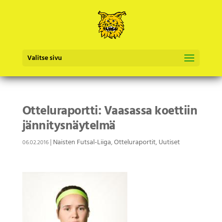
Valitse sivu
Otteluraportti: Vaasassa koettiin
jännitysnäytelmä
|
Naisten Futsal-Liiga
,
Otteluraportit
,
Uutiset
06.02.2016