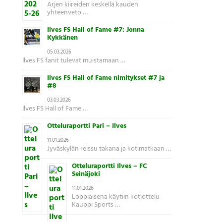
Arjen kiireiden keskellä kauden
yhteenveto …
Ilves FS Hall of Fame #7: Jonna
Kykkänen
05.03.2026
Ilves FS fanit tulevat muistamaan …
Ilves FS Hall of Fame nimitykset #7 ja
#8
03.03.2026
Ilves FS Hall of Fame …
Otteluraportti Pari – Ilves
11.01.2026
Jyväskylän reissu takana ja kotimatkaan …
Otteluraportti Ilves – FC
Seinäjoki
11.01.2026
Loppiaisena käytiin kotiottelu
Kauppi Sports …