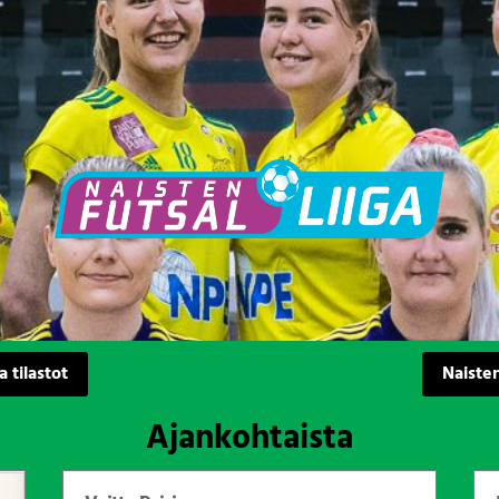
a tilastot
Naisten
Ajankohtaista