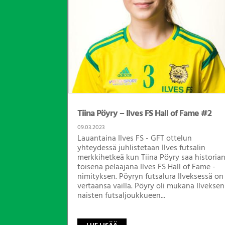
Tiina Pöyry – Ilves FS Hall of Fame #2
09.03.2023
Lauantaina Ilves FS - GFT ottelun
yhteydessä juhlistetaan Ilves futsalin
merkkihetkeä kun Tiina Pöyry saa historia
toisena pelaajana Ilves FS Hall of Fame -
nimityksen. Pöyryn futsalura Ilveksessä on
vertaansa vailla. Pöyry oli mukana Ilveksen
naisten futsaljoukkueen...