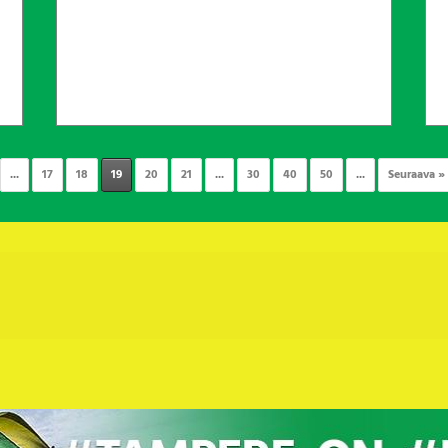
...
17
18
19
20
21
...
30
40
50
...
Seuraava »