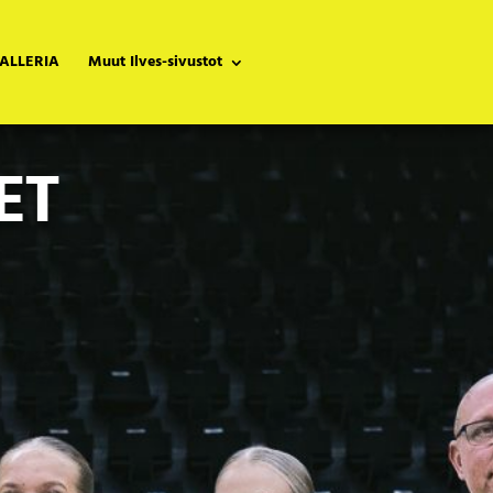
ALLERIA
Muut Ilves-sivustot
ET