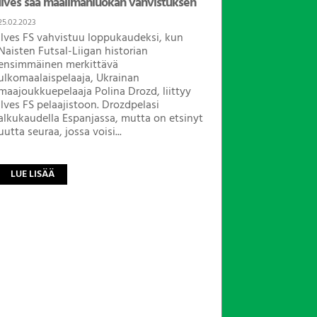
Ilves saa maailmanluokan vahvistuksen
25.02.2023
Ilves FS vahvistuu loppukaudeksi, kun
Naisten Futsal-Liigan historian
ensimmäinen merkittävä
ulkomaalaispelaaja, Ukrainan
maajoukkuepelaaja Polina Drozd, liittyy
Ilves FS pelaajistoon. Drozdpelasi
alkukaudella Espanjassa, mutta on etsinyt
uutta seuraa, jossa voisi...
LUE LISÄÄ