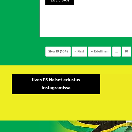
LUE LISÄÄ
Sivu 19 (104)
« First
« Edellinen
...
10
Ilves FS Naiset edustus
Instagramissa