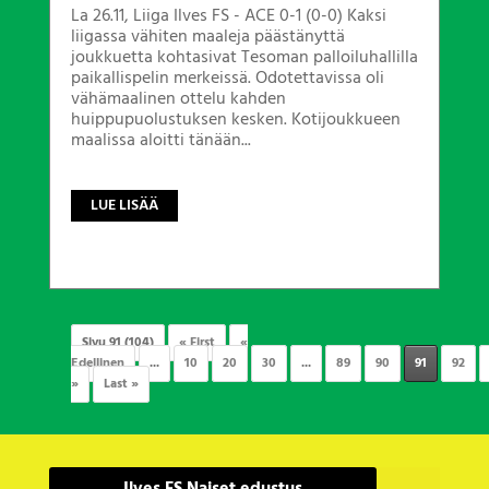
La 26.11, Liiga Ilves FS - ACE 0-1 (0-0) Kaksi
liigassa vähiten maaleja päästänyttä
joukkuetta kohtasivat Tesoman palloiluhallilla
paikallispelin merkeissä. Odotettavissa oli
vähämaalinen ottelu kahden
huippupuolustuksen kesken. Kotijoukkueen
maalissa aloitti tänään...
LUE LISÄÄ
Sivu 91 (104)
« First
«
Edellinen
...
10
20
30
...
89
90
91
92
»
Last »
Ilves FS Naiset edustus