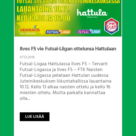
Ilves FS vie Futsal-Liigan ottelunsa Hattulaan
07.12.2016
Futsal-Liigaa Hattulassa Ilves FS – Tervarit
Futsal-Liigassa ja Ilves FS – FTK Naisten
Futsal-Liigassa pelataan Hattulan uudessa
Juteinikeskuksen liikuntahallissa lauantaina
10.12. Kello 13 alkaa naisten ottelu ja kello 16
miesten ottelu. Mutta paikalla kannattaa
olla...
LUE LISÄÄ