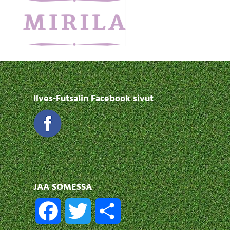
Ilves-Futsalin Facebook sivut
JAA SOMESSA
F
T
S