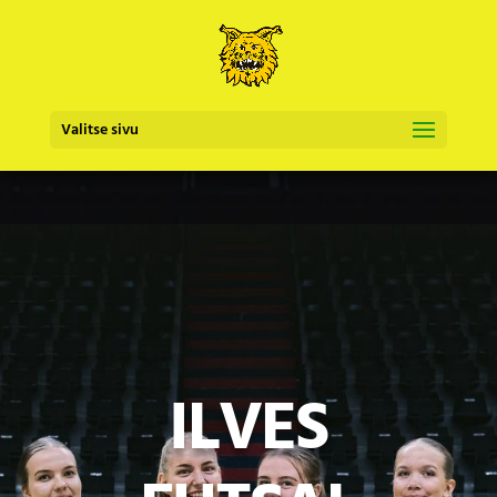
Valitse sivu
ILVES