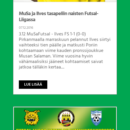
MuSa ja Ilves tasapeliin naisten Futsal-
Liigassa
07.12.2016
3.12 MuSaFutsal - Ilves FS 1-1 (0-0)
Pirkanmaalla marraskuun pelannut Ilves siirtyi
vaihteeksi tien päälle ja matkusti Poriin
kohtaamaan viime kauden pronssijoukkue
Musan Salaman. Viime vuosina hyvin
vähämaalisiksi jääneet kohtaamiset saivat
jatkoa tälläkin kertaa....
LUE LISÄÄ