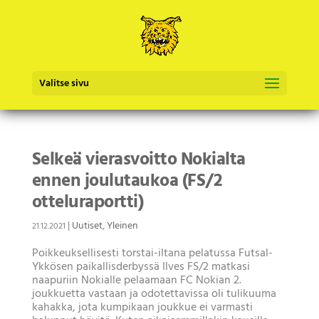
Valitse sivu
Selkeä vierasvoitto Nokialta
ennen joulutaukoa (FS/2
otteluraportti)
|
Uutiset
,
Yleinen
21.12.2021
Poikkeuksellisesti torstai-iltana pelatussa Futsal-
Ykkösen paikallisderbyssä Ilves FS/2 matkasi
naapuriin Nokialle pelaamaan FC Nokian 2.
joukkuetta vastaan ja odotettavissa oli tulikuuma
kahakka, jota kumpikaan joukkue ei varmasti