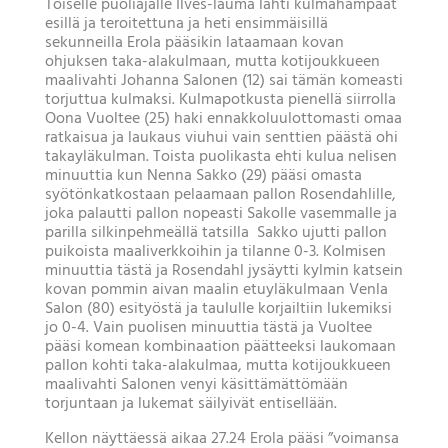
Toiselle puoliajalle Ilves-lauma lähti kulmahampaat
esillä ja teroitettuna ja heti ensimmäisillä
sekunneilla Erola pääsikin lataamaan kovan
ohjuksen taka-alakulmaan, mutta kotijoukkueen
maalivahti Johanna Salonen (12) sai tämän komeasti
torjuttua kulmaksi. Kulmapotkusta pienellä siirrolla
Oona Vuoltee (25) haki ennakkoluulottomasti omaa
ratkaisua ja laukaus viuhui vain senttien päästä ohi
takayläkulman. Toista puolikasta ehti kulua nelisen
minuuttia kun Nenna Sakko (29) pääsi omasta
syötönkatkostaan pelaamaan pallon Rosendahlille,
joka palautti pallon nopeasti Sakolle vasemmalle ja
parilla silkinpehmeällä tatsilla Sakko ujutti pallon
puikoista maaliverkkoihin ja tilanne 0-3. Kolmisen
minuuttia tästä ja Rosendahl jysäytti kylmin katsein
kovan pommin aivan maalin etuyläkulmaan Venla
Salon (80) esityöstä ja taululle korjailtiin lukemiksi
jo 0-4. Vain puolisen minuuttia tästä ja Vuoltee
pääsi komean kombinaation päätteeksi laukomaan
pallon kohti taka-alakulmaa, mutta kotijoukkueen
maalivahti Salonen venyi käsittämättömään
torjuntaan ja lukemat säilyivät entisellään.
Kellon näyttäessä aikaa 27.24 Erola pääsi ”voimansa