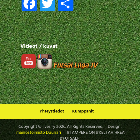
F
T
S
a
w
h
c
i
a
Videot / kuvat
e
t
r
b
t
e
o
e
o
r
Yhteystiedot
Kumppanit
k
Copyright © Ilves ry
2026
. All Rights Reserved. Design:
mainostoimisto Duunari
#TAMPERE ON #KELTAVIHREÄ
#FUTSALFI