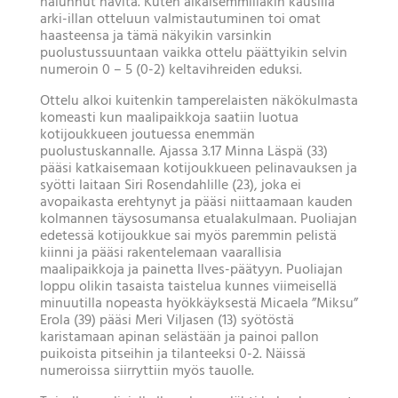
halunnut hävitä. Kuten aikaisemmillakin kausilla
arki-illan otteluun valmistautuminen toi omat
haasteensa ja tämä näkyikin varsinkin
puolustussuuntaan vaikka ottelu päättyikin selvin
numeroin 0 – 5 (0-2) keltavihreiden eduksi.
Ottelu alkoi kuitenkin tamperelaisten näkökulmasta
komeasti kun maalipaikkoja saatiin luotua
kotijoukkueen joutuessa enemmän
puolustuskannalle. Ajassa 3.17 Minna Läspä (33)
pääsi katkaisemaan kotijoukkueen pelinavauksen ja
syötti laitaan Siri Rosendahlille (23), joka ei
avopaikasta erehtynyt ja pääsi niittaamaan kauden
kolmannen täysosumansa etualakulmaan. Puoliajan
edetessä kotijoukkue sai myös paremmin pelistä
kiinni ja pääsi rakentelemaan vaarallisia
maalipaikkoja ja painetta Ilves-päätyyn. Puoliajan
loppu olikin tasaista taistelua kunnes viimeisellä
minuutilla nopeasta hyökkäyksestä Micaela ”Miksu”
Erola (39) pääsi Meri Viljasen (13) syötöstä
karistamaan apinan selästään ja painoi pallon
puikoista pitseihin ja tilanteeksi 0-2. Näissä
numeroissa siirryttiin myös tauolle.