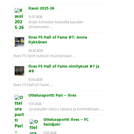
Kausi 2025-26
15.07.2026
Arjen kiireiden keskellä kauden
yhteenveto …
Ilves FS Hall of Fame #7: Jonna
Kykkänen
05.03.2026
Ilves FS fanit tulevat muistamaan …
Ilves FS Hall of Fame nimitykset #7 ja
#8
03.03.2026
Ilves FS Hall of Fame …
Otteluraportti Pari – Ilves
11.01.2026
Jyväskylän reissu takana ja kotimatkaan …
Otteluraportti Ilves – FC
Seinäjoki
11.01.2026