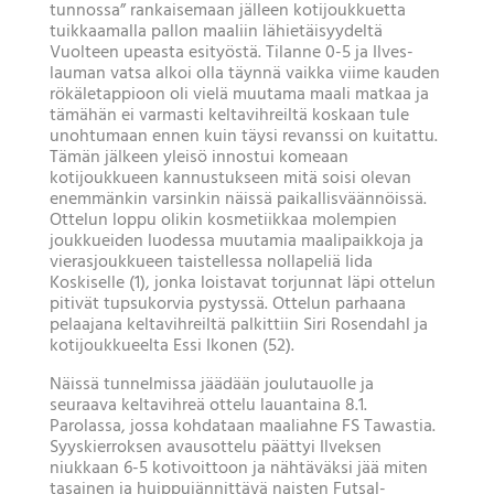
tunnossa” rankaisemaan jälleen kotijoukkuetta
tuikkaamalla pallon maaliin lähietäisyydeltä
Vuolteen upeasta esityöstä. Tilanne 0-5 ja Ilves-
lauman vatsa alkoi olla täynnä vaikka viime kauden
rökäletappioon oli vielä muutama maali matkaa ja
tämähän ei varmasti keltavihreiltä koskaan tule
unohtumaan ennen kuin täysi revanssi on kuitattu.
Tämän jälkeen yleisö innostui komeaan
kotijoukkueen kannustukseen mitä soisi olevan
enemmänkin varsinkin näissä paikallisväännöissä.
Ottelun loppu olikin kosmetiikkaa molempien
joukkueiden luodessa muutamia maalipaikkoja ja
vierasjoukkueen taistellessa nollapeliä Iida
Koskiselle (1), jonka loistavat torjunnat läpi ottelun
pitivät tupsukorvia pystyssä. Ottelun parhaana
pelaajana keltavihreiltä palkittiin Siri Rosendahl ja
kotijoukkueelta Essi Ikonen (52).
Näissä tunnelmissa jäädään joulutauolle ja
seuraava keltavihreä ottelu lauantaina 8.1.
Parolassa, jossa kohdataan maaliahne FS Tawastia.
Syyskierroksen avausottelu päättyi Ilveksen
niukkaan 6-5 kotivoittoon ja nähtäväksi jää miten
tasainen ja huippujännittävä naisten Futsal-