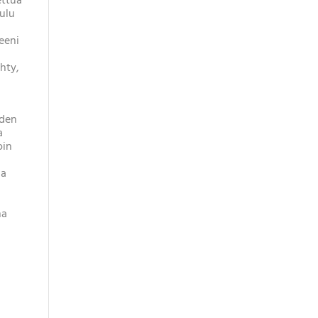
ettua
aulu
eeni
hty,
iden
a
oin
aa
na