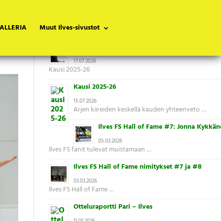
ALLERIA
Muut Ilves-sivustot
Tuoreimmat uutiset
Uusi päävalmentaja kaudelle 2026-27
17.07.2026
Kausi 2025-26
Kausi 2025-26
15.07.2026
Arjen kiireiden keskellä kauden yhteenveto …
Ilves FS Hall of Fame #7: Jonna Kykkän
05.03.2026
Ilves FS fanit tulevat muistamaan …
Ilves FS Hall of Fame nimitykset #7 ja #8
03.03.2026
Ilves FS Hall of Fame …
Otteluraportti Pari – Ilves