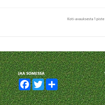
Koti-avauksesta 1 piste
JAA SOMESSA
F
T
S
a
w
h