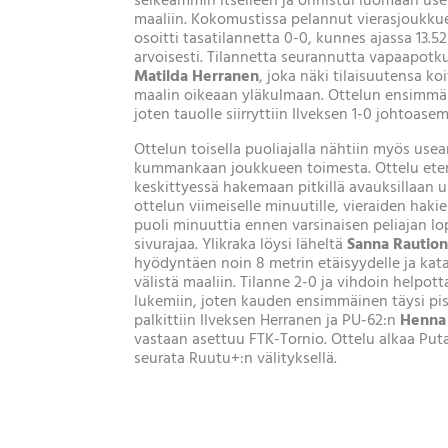
selkeämmin itselleen ja onnistui luomaan useit
maaliin. Kokomustissa pelannut vierasjoukkue
osoitti tasatilannetta 0-0, kunnes ajassa 13.
arvoisesti. Tilannetta seurannutta vapaapotk
Matilda Herranen
, joka näki tilaisuutensa k
maalin oikeaan yläkulmaan. Ottelun ensimmäi
joten tauolle siirryttiin Ilveksen 1-0 johtoase
Ottelun toisella puoliajalla nähtiin myös usea
kummankaan joukkueen toimesta. Ottelu eteni 
keskittyessä hakemaan pitkillä avauksillaan u
ottelun viimeiselle minuutille, vieraiden haki
puoli minuuttia ennen varsinaisen peliajan l
sivurajaa. Ylikraka löysi läheltä
Sanna Rautio
hyödyntäen noin 8 metrin etäisyydelle ja kata
välistä maaliin. Tilanne 2-0 ja vihdoin helpo
lukemiin, joten kauden ensimmäinen täysi piste
palkittiin Ilveksen Herranen ja PU-62:n
Henna 
vastaan asettuu FTK-Tornio. Ottelu alkaa Putaan
seurata Ruutu+:n välityksellä.