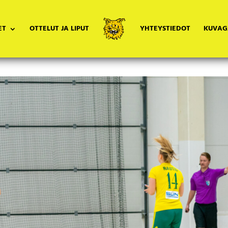
ET
OTTELUT JA LIPUT
YHTEYSTIEDOT
KUVAG
raportit
,
Sanna Rautio
,
Uutiset
,
Vira Diatel
,
Yleinen