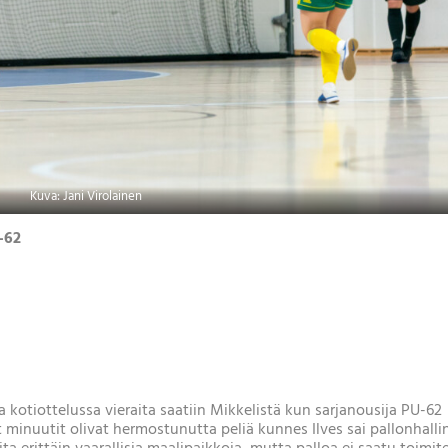
Kuva: Jani Virolainen
U-62
 kotiottelussa vieraita saatiin Mikkelistä kun sarjanousija PU-62
 minuutit olivat hermostunutta peliä kunnes Ilves sai pallonhalli