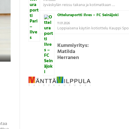
11.01.2026
Jyväskylän reissu takana ja kotimatkaan …
Otteluraportti Ilves – FC Seinäjoki
11.01.2026
Loppiaisena käytiin kotiottelu Kauppi Spo
Kummiyritys:
Matilda
Herranen
ntaa