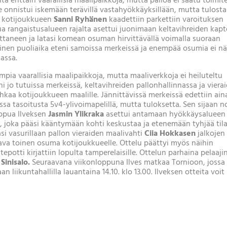
a erittäin vaarallisia maalipaikkoja, mutta palloa ei saatu toimit
 onnistui iskemään terävillä vastahyökkäyksillään, mutta tulost
52 kotijoukkueen
Sanni Ryhänen
kaadettiin parkettiin varoituksen
ua rangaistusalueen rajalta asettui juonimaan keltavihreiden kapt
oittaneen ja latasi komean osuman hirvittävällä voimalla suoraan
nen puoliaika eteni samoissa merkeissä ja enempää osumia ei nä
massa.
mpia vaarallisia maalipaikkoja, mutta maaliverkkoja ei heiluteltu
jo tutuissa merkeissä, keltavihreiden pallonhallinnassa ja viera
hkaa kotijoukkueen maalille. Jännittävissä merkeissä edettiin ain
essa tasoitusta 5v4-ylivoimapelillä, mutta tuloksetta. Sen sijaan n
oppua Ilveksen
Jasmin Ylikraka
asettui antamaan hyökkäysalueen
n
, joka pääsi kääntymään kohti keskustaa ja etenemään tyhjää til
si vasurillaan pallon vieraiden maalivahti
Ciia Hokkasen
jalkojen
ttava toinen osuma kotijoukkueelle. Ottelu päättyi myös näihin
potti kirjattiin lopulta tamperelaisille. Ottelun parhaina pelaaji
Sinisalo.
Seuraavana viikonloppuna Ilves matkaa Tornioon, jossa
 liikuntahallilla lauantaina 14.10. klo 13.00. Ilveksen otteita voit