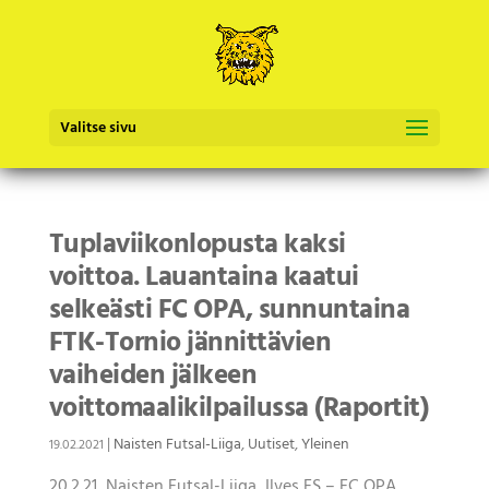
Valitse sivu
Tuplaviikonlopusta kaksi
voittoa. Lauantaina kaatui
selkeästi FC OPA, sunnuntaina
FTK-Tornio jännittävien
vaiheiden jälkeen
voittomaalikilpailussa (Raportit)
|
Naisten Futsal-Liiga
,
Uutiset
,
Yleinen
19.02.2021
20.2.21, Naisten Futsal-Liiga, Ilves FS – FC OPA,