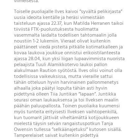
viimeisestä.
Toiselle puoliajalle Ilves kaivoi ”syvältä pelikirjasta”
uusia ideoita kentälle ja heräsi viimeistään
taisteluun ajassa 22.37, kun Matilda Herranen taikoi
tiiviistä FTK-puolustuksesta huolimatta
vasemmalta laidalta todellisen tahtomaalin jolla
noustiin 1-2 lukemiin. Vieraat olivat kuitenkin
päättäneet viedä pisteitä pitkälle kotimatkalleen ja
kovaa laukova joukkue onnistui erikoistilanteesta
ajassa 28.04, kun yksi liigan lupaavimmista nuorista
pelaajista Tuuli Alamikkotervo laukoi pallon
alakulmaan Raution syötöstä. Ilves olisi voinut olla
todellisissa vaikeuksissa, mutta vieraille sattui
tähän otteluun hyvin harvinainen pallonmenetys
alhaalla joka päätyi lopulta tähän asti hyvin
pidettynä olleen Tiia Juntikan ”lapaan”. Juntikka
seurasi oman laukauksensa ja toi Ilveksen maalin
päähän paluupallosta. Toinen puoliaika kuumensi
myös tunteita erityisesti Ilveksen vaihtopenkillä,
kun tuomarit jättivät viheltämättä kotijoukkueen
mielestä täysin selvän rangaistuspotkun Tanja
Owensin tullessa ”selkäänajetuksi” kutosen sisällä.
Tamperelaiset saivat kuitenkin pidettyä