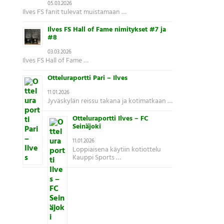
05.03.2026
Ilves FS fanit tulevat muistamaan …
Ilves FS Hall of Fame nimitykset #7 ja
#8
03.03.2026
Ilves FS Hall of Fame …
Otteluraportti Pari – Ilves
11.01.2026
Jyväskylän reissu takana ja kotimatkaan …
Otteluraportti Ilves – FC
Seinäjoki
11.01.2026
Loppiaisena käytiin kotiottelu
Kauppi Sports …