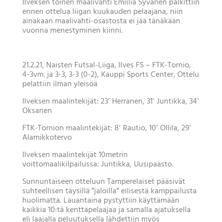
Ilveksen toinen maalivahti Emiilia Syvänen palkittiin
ennen ottelua liigan kuukauden pelaajana, niin
ainakaan maalivahti-osastosta ei jää tänäkään
vuonna menestyminen kiinni.
21.2.21, Naisten Futsal-Liiga, Ilves FS – FTK-Tornio,
4-3vm. ja 3-3, 3-3 (0-2), Kauppi Sports Center, Ottelu
pelattiin ilman yleisöä
Ilveksen maalintekijät: 23′ Herranen, 31′ Juntikka, 34′
Oksanen
FTK-Tornion maalintekijät: 8′ Rautio, 10′ Ollila, 29′
Alamikkotervo
Ilveksen maalintekijät 10metrin
voittomaalikilpailussa: Juntikka, Uusipaasto.
Sunnuntaiseen otteluun Tamperelaiset pääsivät
suhteellisen täysillä ”jaloilla” eilisestä kamppailusta
huolimatta. Lauantaina pystyttiin käyttämään
kaikkia 10:tä kenttäpelaajaa ja samalla ajatuksella
eli laajalla peluutuksella lähdettiin myös