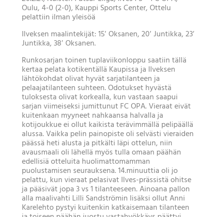
Oulu, 4-0 (2-0), Kauppi Sports Center, Ottelu
pelattiin ilman yleisöä
Ilveksen maalintekijät: 15′ Oksanen, 20′ Juntikka, 23′
Juntikka, 38′ Oksanen.
Runkosarjan toinen tuplaviikonloppu saatiin tällä
kertaa pelata kotikentällä Kaupissa ja Ilveksen
lähtökohdat olivat hyvät sarjatilanteen ja
pelaajatilanteen suhteen. Odotukset hyvästä
tuloksesta olivat korkealla, kun vastaan saapui
sarjan viimeiseksi jumittunut FC OPA. Vieraat eivät
kuitenkaan myyneet nahkaansa halvalla ja
kotijoukkue ei ollut kaikista terävimmällä pelipäällä
alussa. Vaikka pelin painopiste oli selvästi vieraiden
päässä heti alusta ja pitkälti läpi ottelun, niin
avausmaali oli lähellä myös tulla omaan päähän
edellisiä otteluita huolimattomamman
puolustamisen seurauksena. 14.minuuttia oli jo
pelattu, kun vieraat pelasivat Ilves-prässistä ohitse
ja pääsivät jopa 3 vs 1 tilanteeseen. Ainoana pallon
alla maalivahti Lilli Sandströmin lisäksi ollut Anni
Karelehto pystyi kuitenkin katkaisemaan tilanteen