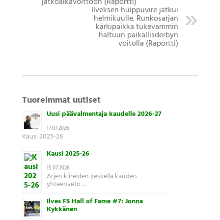
jatkoaikavoittoon (Raportti)
Ilveksen huippuvire jatkui
helmikuulle. Runkosarjan
kärkipaikka tukevammin
haltuun paikallisderbyn
voitolla (Raportti)
Tuoreimmat uutiset
Uusi päävalmentaja kaudelle 2026-27
17.07.2026
Kausi 2025-26
Kausi 2025-26
15.07.2026
Arjen kiireiden keskellä kauden
yhteenveto …
Ilves FS Hall of Fame #7: Jonna
Kykkänen