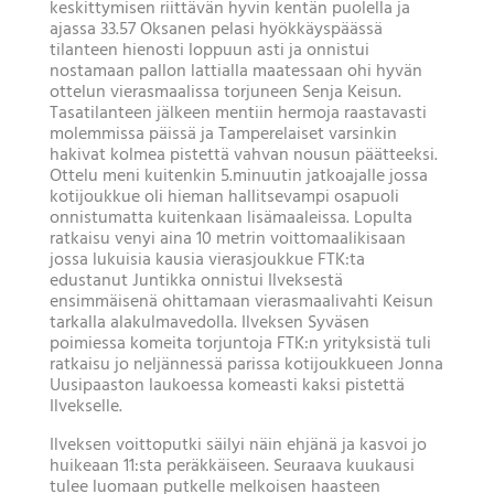
keskittymisen riittävän hyvin kentän puolella ja
ajassa 33.57 Oksanen pelasi hyökkäyspäässä
tilanteen hienosti loppuun asti ja onnistui
nostamaan pallon lattialla maatessaan ohi hyvän
ottelun vierasmaalissa torjuneen Senja Keisun.
Tasatilanteen jälkeen mentiin hermoja raastavasti
molemmissa päissä ja Tamperelaiset varsinkin
hakivat kolmea pistettä vahvan nousun päätteeksi.
Ottelu meni kuitenkin 5.minuutin jatkoajalle jossa
kotijoukkue oli hieman hallitsevampi osapuoli
onnistumatta kuitenkaan lisämaaleissa. Lopulta
ratkaisu venyi aina 10 metrin voittomaalikisaan
jossa lukuisia kausia vierasjoukkue FTK:ta
edustanut Juntikka onnistui Ilveksestä
ensimmäisenä ohittamaan vierasmaalivahti Keisun
tarkalla alakulmavedolla. Ilveksen Syväsen
poimiessa komeita torjuntoja FTK:n yrityksistä tuli
ratkaisu jo neljännessä parissa kotijoukkueen Jonna
Uusipaaston laukoessa komeasti kaksi pistettä
Ilvekselle.
Ilveksen voittoputki säilyi näin ehjänä ja kasvoi jo
huikeaan 11:sta peräkkäiseen. Seuraava kuukausi
tulee luomaan putkelle melkoisen haasteen