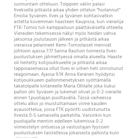
sunnuntain otteluun. Tolppien väliin palasi
Ilveksellä pitkästä aikaa yhden ottelun ”huilannut”
Emiilia Syvänen. Ilves ja Syvänen kohtasivatkin
astetta kovemman haasteen Kaupissa, kun vierailija
FTK-Tornio tuli kamppailuun päättäväisellä otteella.
Vieraiden tekemisessä näkyi myös heidän vahva
jaksonsa joulutauon jälkeen ja pitkästä aikaa
vieraissa pelanneet Kemi-Torniolaiset menivät
johtoon ajassa 7.17 Sanna Raution toimesta Ilves-
puolustuksen jähmettyessä omalla alueella. Haaste
oli heitetty kotijoukkueelle ja pitkästä aikaa
tappioasemassa ollut Ilves ei siihen heti onnistunut
reagoimaan. Ajassa 9.14 Anna Keränen hyödynsi
kotijoukkueen pallonmenetyksen syöttämällä
takatolpalle kiitäneelle Maria Ollilalle joka liukui
pallon ohi Syväsen ja lukemat olivat jo 0-2 vieraille
ennen 1.puoliajan puoltaväliä. Tässä vaiheessa
ottelu alkoi jo muistuttamaan viime kauden
avausottelua, jossa FTK pyöritti uudistunutta
Ilvestä 0-5 samaisella parketilla. Varsinkin kun
puoliajalle mentiin edelleen lukemissa 0-2
viimeistelyn ontuessa ja vastustajan fyysisen
puolustuksen taistellessa jokaisesta pallosta kuin