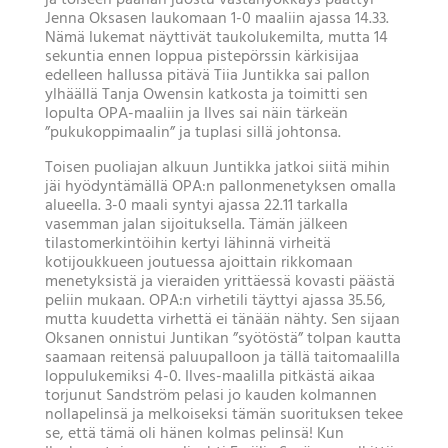
ja toiseen päähän juostu vastahyökkäys päättyi
Jenna Oksasen laukomaan 1-0 maaliin ajassa 14.33.
Nämä lukemat näyttivät taukolukemilta, mutta 14
sekuntia ennen loppua pistepörssin kärkisijaa
edelleen hallussa pitävä Tiia Juntikka sai pallon
ylhäällä Tanja Owensin katkosta ja toimitti sen
lopulta OPA-maaliin ja Ilves sai näin tärkeän
”pukukoppimaalin” ja tuplasi sillä johtonsa.
Toisen puoliajan alkuun Juntikka jatkoi siitä mihin
jäi hyödyntämällä OPA:n pallonmenetyksen omalla
alueella. 3-0 maali syntyi ajassa 22.11 tarkalla
vasemman jalan sijoituksella. Tämän jälkeen
tilastomerkintöihin kertyi lähinnä virheitä
kotijoukkueen joutuessa ajoittain rikkomaan
menetyksistä ja vieraiden yrittäessä kovasti päästä
peliin mukaan. OPA:n virhetili täyttyi ajassa 35.56,
mutta kuudetta virhettä ei tänään nähty. Sen sijaan
Oksanen onnistui Juntikan ”syötöstä” tolpan kautta
saamaan reitensä paluupalloon ja tällä taitomaalilla
loppulukemiksi 4-0. Ilves-maalilla pitkästä aikaa
torjunut Sandström pelasi jo kauden kolmannen
nollapelinsä ja melkoiseksi tämän suorituksen tekee
se, että tämä oli hänen kolmas pelinsä! Kun