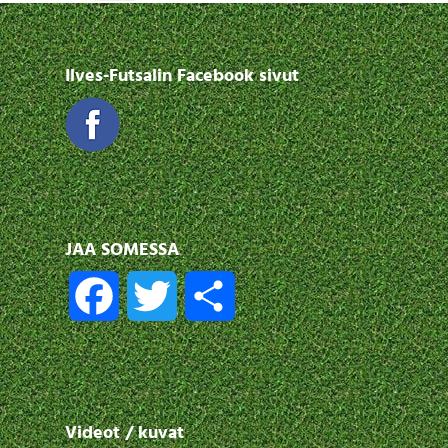
Ilves-Futsalin Facebook sivut
JAA SOMESSA
F
T
S
a
w
h
c
i
a
Videot / kuvat
e
t
r