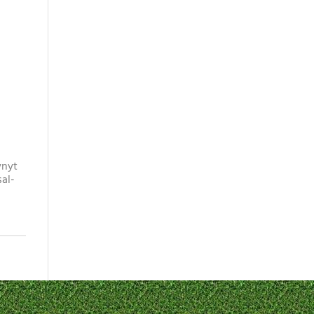
ynyt
sal-