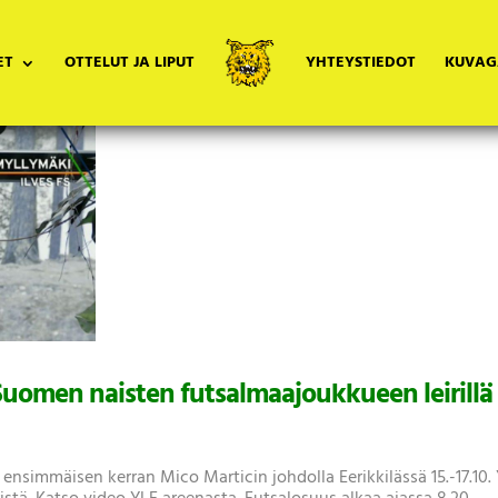
ET
OTTELUT JA LIPUT
YHTEYSTIEDOT
KUVAG
omen naisten futsalmaajoukkueen leirillä
simmäisen kerran Mico Marticin johdolla Eerikkilässä 15.-17.10.