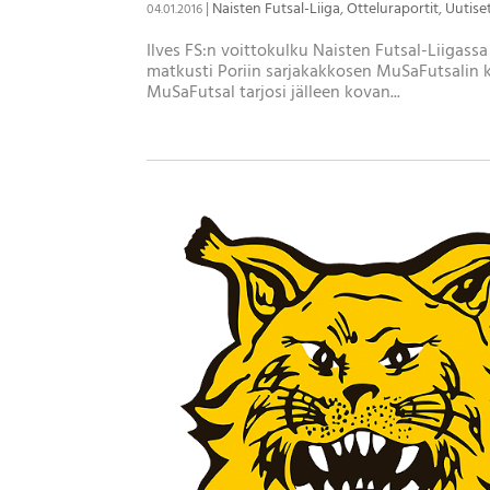
|
Naisten Futsal-Liiga
,
Otteluraportit
,
Uutise
04.01.2016
Ilves FS:n voittokulku Naisten Futsal-Liigassa
matkusti Poriin sarjakakkosen MuSaFutsalin k
MuSaFutsal tarjosi jälleen kovan...