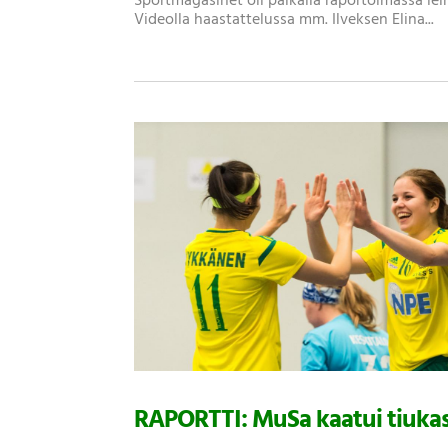
Sportmagasinet oli paikalla raportoimassa leir
Videolla haastattelussa mm. Ilveksen Elina...
RAPORTTI: MuSa kaatui tiukas