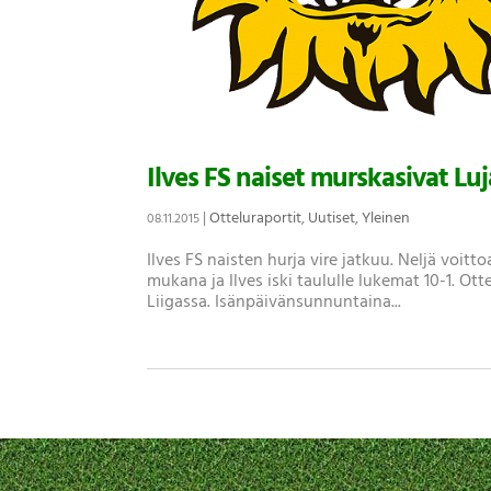
Ilves FS naiset murskasivat Lu
|
Otteluraportit
,
Uutiset
,
Yleinen
08.11.2015
Ilves FS naisten hurja vire jatkuu. Neljä voitt
mukana ja Ilves iski taululle lukemat 10-1. Ot
Liigassa. Isänpäivänsunnuntaina...