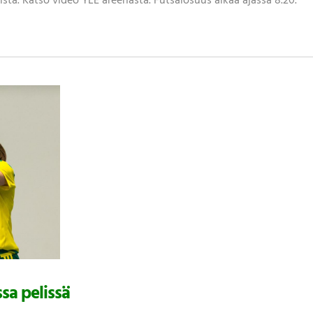
istä. Katso video YLE areenasta. Futsalosuus alkaa ajassa 8.20.
sa pelissä