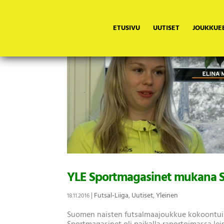
ETUSIVU
UUTISET
JOUKKUE
YLE Sportmagasinet mukana Su
|
Futsal-Liiga
,
Uutiset
,
Yleinen
18.11.2016
Suomen naisten futsalmaajoukkue kokoontui en