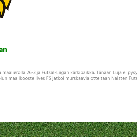
jan
oa maalierolla 26-3 ja Futsal-Liigan kärkipaikka. Tänään Luja ei pys
telun maalikooste Ilves FS jatkoi murskaavia otteitaan Naisten Fut