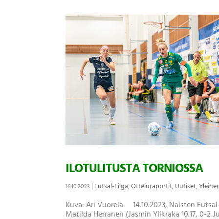
ILOTULITUSTA TORNIOSSA
|
Futsal-Liiga
,
Otteluraportit
,
Uutiset
,
Yleine
16.10.2023
Kuva: Ari Vuorela 14.10.2023, Naisten Futsal-
Matilda Herranen (Jasmin Ylikraka 10.17, 0-2 Ju