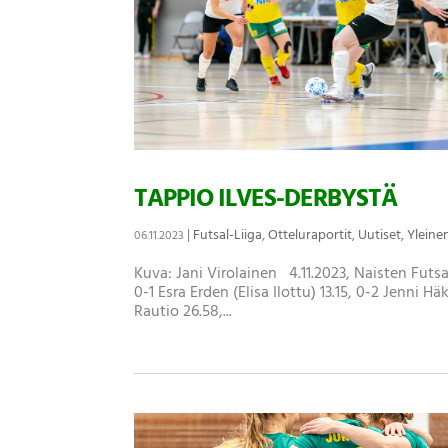
TAPPIO ILVES-DERBYSTÄ
|
Futsal-Liiga
,
Otteluraportit
,
Uutiset
,
Yleine
06.11.2023
Kuva: Jani Virolainen 4.11.2023, Naisten Futsa
0-1 Esra Erden (Elisa Ilottu) 13.15, 0-2 Jenni Hä
Rautio 26.58,...