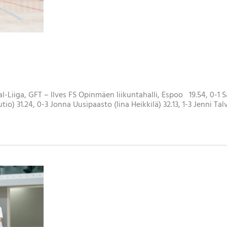
n
al-Liiga, GFT – Ilves FS Opinmäen liikuntahalli, Espoo 19.54, 0-1 
o) 31.24, 0-3 Jonna Uusipaasto (Iina Heikkilä) 32.13, 1-3 Jenni Tal