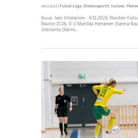
|
Futsal-Liiga
,
Otteluraportit
,
Uutiset
,
Yleine
08.12.2023
Kuva: Jani Virolainen 6.12.2023, Naisten Futsal
Rautio 21.26, 0-2 Matilda Herranen (Sanna Raut
Jokiranta (Sanni...