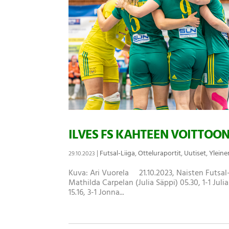
ILVES FS KAHTEEN VOITTOO
|
Futsal-Liiga
,
Otteluraportit
,
Uutiset
,
Yleine
29.10.2023
Kuva: Ari Vuorela 21.10.2023, Naisten Futsal-
Mathilda Carpelan (Julia Säppi) 05.30, 1-1 Juli
15.16, 3-1 Jonna...