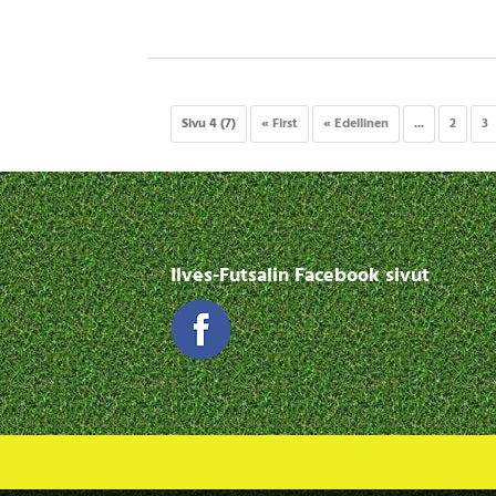
Sivu 4 (7)
« First
« Edellinen
...
2
3
Ilves-Futsalin Facebook sivut