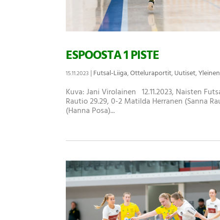
ESPOOSTA 1 PISTE
|
Futsal-Liiga
,
Otteluraportit
,
Uutiset
,
Yleine
15.11.2023
Kuva: Jani Virolainen 12.11.2023, Naisten Futs
Rautio 29.29, 0-2 Matilda Herranen (Sanna Rauti
(Hanna Posa)...