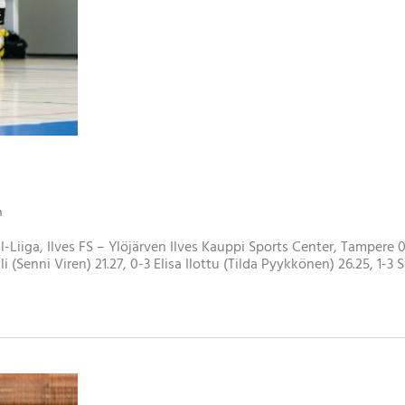
n
l-Liiga, Ilves FS – Ylöjärven Ilves Kauppi Sports Center, Tampere 0
kli (Senni Viren) 21.27, 0-3 Elisa Ilottu (Tilda Pyykkönen) 26.25, 1-3