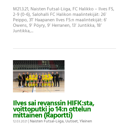
M21.3.21, Naisten Futsal-Liiga, FC Halikko – Ilves FS,
2-9 (0-6), Salohalli FC Halikon maalintekijät: 26′
Peippo, 31′ Haapanen Ilves FS:n maalintekijät: 6′
Owens, 9′ Pöyry, 9′ Herranen, 13′ Juntikka, 18′
Juntikka,...
Ilves sai revanssin HIFK:sta,
voittoputki jo 14:n ottelun
mittainen (Raportti)
|
Naisten Futsal-Liiga
,
Uutiset
,
Yleinen
12.03.2021