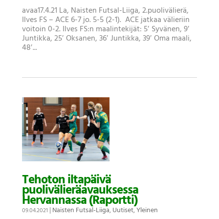
avaa17.4.21 La, Naisten Futsal-Liiga, 2.puolivälierä,
Ilves FS – ACE 6-7 jo. 5-5 (2-1). ACE jatkaa välieriin
voitoin 0-2. Ilves FS:n maalintekijät: 5′ Syvänen, 9′
Juntikka, 25′ Oksanen, 36′ Juntikka, 39′ Oma maali,
48′...
Tehoton iltapäivä
puolivälieräavauksessa
Hervannassa (Raportti)
|
Naisten Futsal-Liiga
,
Uutiset
,
Yleinen
09.04.2021