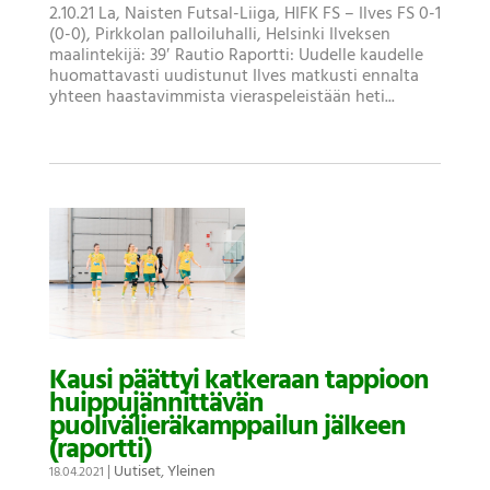
2.10.21 La, Naisten Futsal-Liiga, HIFK FS – Ilves FS 0-1
(0-0), Pirkkolan palloiluhalli, Helsinki Ilveksen
maalintekijä: 39′ Rautio Raportti: Uudelle kaudelle
huomattavasti uudistunut Ilves matkusti ennalta
yhteen haastavimmista vieraspeleistään heti...
Kausi päättyi katkeraan tappioon
huippujännittävän
puolivälieräkamppailun jälkeen
(raportti)
|
Uutiset
,
Yleinen
18.04.2021