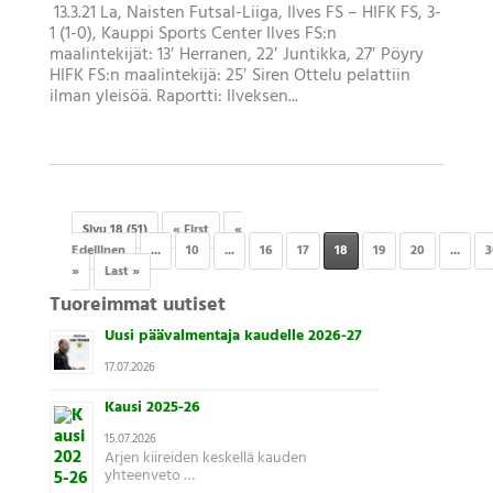
13.3.21 La, Naisten Futsal-Liiga, Ilves FS – HIFK FS, 3-
1 (1-0), Kauppi Sports Center Ilves FS:n
maalintekijät: 13′ Herranen, 22′ Juntikka, 27′ Pöyry
HIFK FS:n maalintekijä: 25′ Siren Ottelu pelattiin
ilman yleisöä. Raportti: Ilveksen...
Sivu 18 (51)
« First
«
Edellinen
...
10
...
16
17
18
19
20
...
3
»
Last »
Tuoreimmat uutiset
Uusi päävalmentaja kaudelle 2026-27
17.07.2026
Kausi 2025-26
15.07.2026
Arjen kiireiden keskellä kauden
yhteenveto …