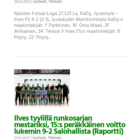
|
Uutiset
,
Yleinen
28.03.2021
Naisten Futsal-Liiga 27.3.21 La, KaDy, Jyväskylä –
Ilves FS 4-2 (2-1), Jyväskylän Monitoimitalo KaDy:n
maalintekijät: 1′ Parkkinen, 16′ Oma Maali, 31′
Airikainen, 34′ Terävä V Ilves FS:n maalintekijät: 9′
Pöyry, 22′ Pöyry...
Ilves tyylillä runkosarjan
mestariksi, 15:s peräkkäinen voitto
lukemin 9-2 Salohallista (Raportti)
|
Uutiset
,
Yleinen
21.03.2021