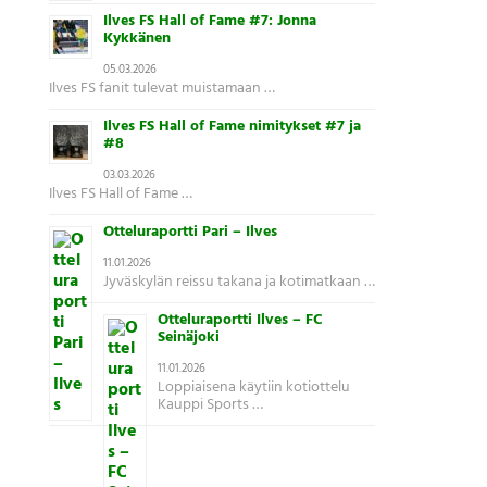
Ilves FS Hall of Fame #7: Jonna
Kykkänen
05.03.2026
Ilves FS fanit tulevat muistamaan …
Ilves FS Hall of Fame nimitykset #7 ja
#8
03.03.2026
Ilves FS Hall of Fame …
Otteluraportti Pari – Ilves
11.01.2026
Jyväskylän reissu takana ja kotimatkaan …
Otteluraportti Ilves – FC
Seinäjoki
11.01.2026
Loppiaisena käytiin kotiottelu
Kauppi Sports …