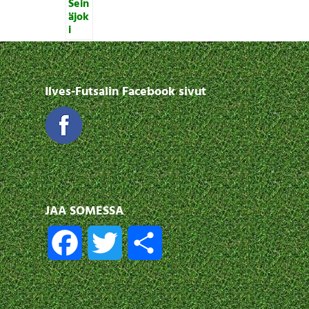
Ilves-Futsalin Facebook sivut
JAA SOMESSA
F
T
S
a
w
h