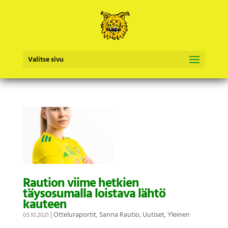
Valitse sivu
Raution viime hetkien
täysosumalla loistava lähtö
kauteen
|
Otteluraportit
,
Sanna Rautio
,
Uutiset
,
Yleinen
05.10.2021