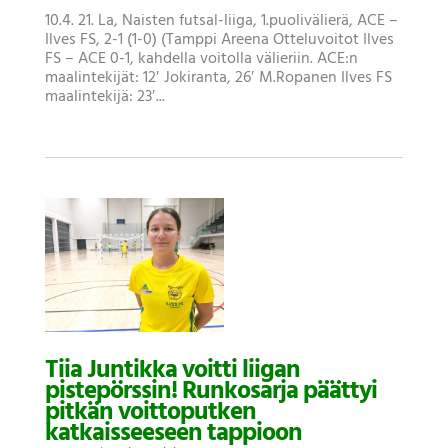
10.4. 21. La, Naisten futsal-liiga, 1.puolivälierä, ACE –
Ilves FS, 2-1 (1-0) (Tamppi Areena Otteluvoitot Ilves
FS – ACE 0-1, kahdella voitolla välieriin. ACE:n
maalintekijät: 12′ Jokiranta, 26′ M.Ropanen Ilves FS
maalintekijä: 23′...
Tiia Juntikka voitti liigan
pistepörssin! Runkosarja päättyi
pitkän voittoputken
katkaisseeseen tappioon