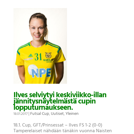
Ilves selviytyi keskiviikko-illan
jännitysnäytelmästä cupin
lopputurnaukseen.
|
Futsal Cup
,
Uutiset
,
Yleinen
18.01.2017
18.1. Cup, GFT/Prinsessat – Ilves FS 1-2 (0-0)
Tamperelaiset nähdään tänäkin vuonna Naisten