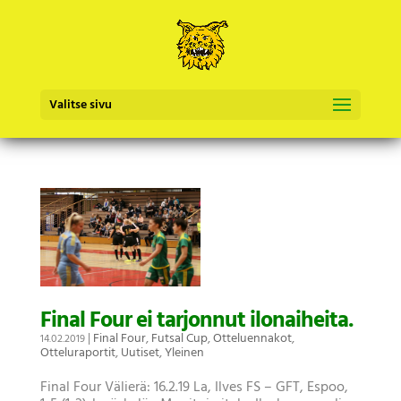
Valitse sivu
Final Four ei tarjonnut ilonaiheita.
|
Final Four
,
Futsal Cup
,
Otteluennakot
,
14.02.2019
Otteluraportit
,
Uutiset
,
Yleinen
Final Four Välierä: 16.2.19 La, Ilves FS – GFT, Espoo,