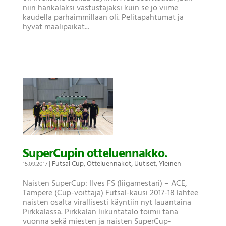
niin hankalaksi vastustajaksi kuin se jo viime
kaudella parhaimmillaan oli. Pelitapahtumat ja
hyvät maalipaikat...
SuperCupin otteluennakko.
|
Futsal Cup
,
Otteluennakot
,
Uutiset
,
Yleinen
15.09.2017
Naisten SuperCup: Ilves FS (liigamestari) – ACE,
Tampere (Cup-voittaja) Futsal-kausi 2017-18 lähtee
naisten osalta virallisesti käyntiin nyt lauantaina
Pirkkalassa. Pirkkalan liikuntatalo toimii tänä
vuonna sekä miesten ja naisten SuperCup-