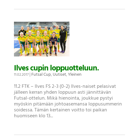
Ilves cupin loppuotteluun.
|
Futsal Cup
,
Uutiset
,
Yleinen
11.02.2017
11.2 FTK – Ilves FS 2-3 (0-2) Ilves-naiset pelasivat
jälleen kerran yhden loppuun asti jännittävän
Futsal-ottelun. Mikä hienointa, joukkue pystyi
myöskin pitämään johtoasemansa loppusummerin
soidessa. Tämän kertainen voitto toi paikan
huomiseen klo 13...