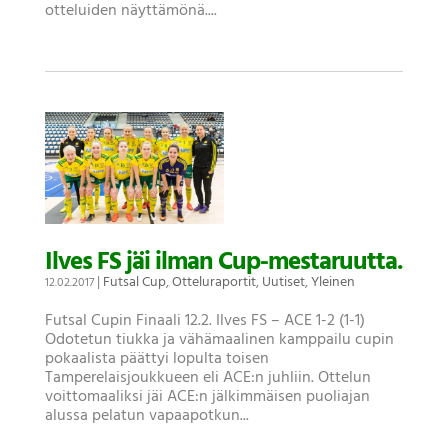
otteluiden näyttämönä....
Ilves FS jäi ilman Cup-mestaruutta.
|
Futsal Cup
,
Otteluraportit
,
Uutiset
,
Yleinen
12.02.2017
Futsal Cupin Finaali 12.2. Ilves FS – ACE 1-2 (1-1)
Odotetun tiukka ja vähämaalinen kamppailu cupin
pokaalista päättyi lopulta toisen
Tamperelaisjoukkueen eli ACE:n juhliin. Ottelun
voittomaaliksi jäi ACE:n jälkimmäisen puoliajan
alussa pelatun vapaapotkun...