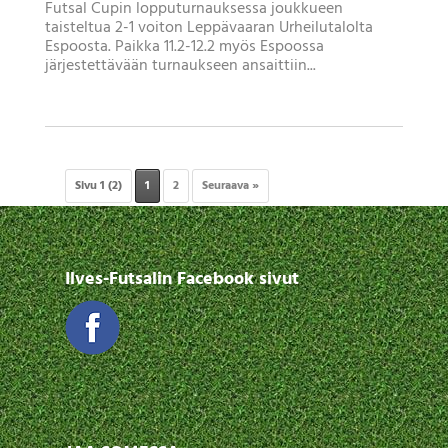
Futsal Cupin lopputurnauksessa joukkueen
taisteltua 2-1 voiton Leppävaaran Urheilutalolta
Espoosta. Paikka 11.2-12.2 myös Espoossa
järjestettävään turnaukseen ansaittiin...
Sivu 1 (2)
1
2
Seuraava »
Ilves-Futsalin Facebook sivut