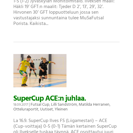
1-5 (1-2) Jyväskylän Monitoimitalo. Ilveksen maali:
Häkli 19’ GFT:n maalit: Tjeder D 2’, 13’, 29’, 32’.
Hirvonen 30’ GFT loppuotteluun jossa sen
vastustajaksi sunnuntaina tulee MuSaFutsal
Porista. Kaikista...
SuperCup ACE:n juhlaa.
|
Futsal Cup
,
Lilli Sandström
,
Matilda Herranen
,
18.09.2017
Otteluraportit
,
Uutiset
,
Yleinen
La 16.9. SuperCup Ilves FS (Liigamestari) – ACE
(Cup-voittaja) 0-5 (0-1) Tämän kertainen SuperCup
oli Ilvekselle tuskaa täynnä. ACE osoittautui juuri