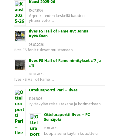
Kausi 2025-26
15.07.2026
Arjen kiireiden keskellä kauden
yhteenveto …
Ilves FS Hall of Fame #7: Jonna
Kykkänen
05.03.2026
Ilves FS fanit tulevat muistamaan …
Ilves FS Hall of Fame nimitykset #7 ja
#8
03.03.2026
Ilves FS Hall of Fame …
Otteluraportti Pari – Ilves
11.01.2026
Jyväskylän reissu takana ja kotimatkaan …
Otteluraportti Ilves – FC
Seinäjoki
11.01.2026
Loppiaisena käytiin kotiottelu