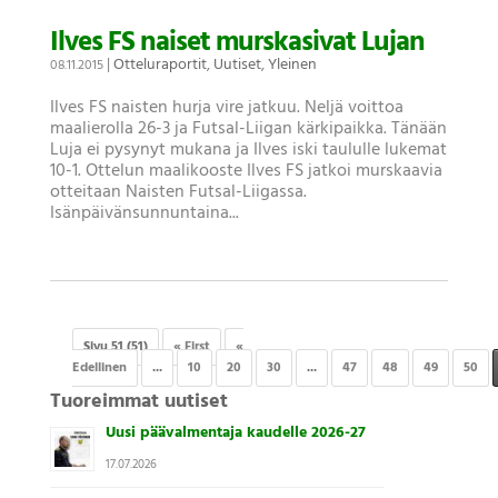
Ilves FS naiset murskasivat Lujan
|
Otteluraportit
,
Uutiset
,
Yleinen
08.11.2015
Ilves FS naisten hurja vire jatkuu. Neljä voittoa
maalierolla 26-3 ja Futsal-Liigan kärkipaikka. Tänään
Luja ei pysynyt mukana ja Ilves iski taululle lukemat
10-1. Ottelun maalikooste Ilves FS jatkoi murskaavia
otteitaan Naisten Futsal-Liigassa.
Isänpäivänsunnuntaina...
Sivu 51 (51)
« First
«
Edellinen
...
10
20
30
...
47
48
49
50
Tuoreimmat uutiset
Uusi päävalmentaja kaudelle 2026-27
17.07.2026