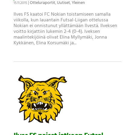
|
Otteluraportit
,
Uutiset
,
Yleinen
15.11.2015
Ilves FS kaatoi FC Nokian toistamiseen samalla
viikolla, kun lauantain Futsal-Liigan ottelussa
Nokian ei onnistunut yllättämään Ilvestä. Ilveksen
voitto kirjattiin lukemin 2-4 (0-4). lveksen
maalintekijöinä olivat Elina Myllymäki, Jonna
Kykkänen, Elina Korsumäki ja...