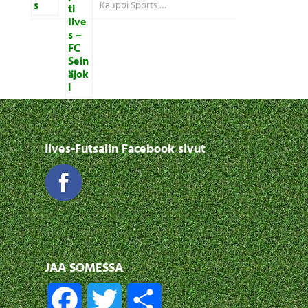
Kauppi Sports …
Ilves-Futsalin Facebook sivut
JAA SOMESSA
F
T
S