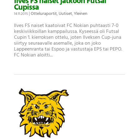
Ilves FS naiset jatkoon Futsal
Cupissa
|
Otteluraportit
,
Uutiset
,
Yleinen
14.11.2015
Ilves FS naiset kaatoivat FC Nokian puhtaasti 7-0
keskiviikkoillan kamppailussa. Kyseessä oli Futsal
Cupin 1. kierroksen ottelu, joten Ilveksen Cup-juna
siirtyy seuraavalle asemalle, joka on joko
Lappeenranta tai Espoo ja vastustaja EPS tai PEPO.
FC Nokian aloitti...